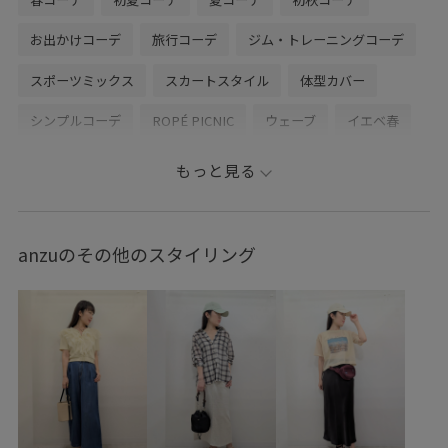
お出かけコーデ
旅行コーデ
ジム・トレーニングコーデ
スポーツミックス
スカートスタイル
体型カバー
シンプルコーデ
ROPÉ PICNIC
ウェーブ
イエベ春
混合
高身長
トップス
シャツ/ブラウス
もっと見る
タンクトップ
スカート
バッグ
ショルダーバッグ
シューズ
スニーカー
帽子
キャップ
GDC16040
anzuのその他のスタイリング
GDF16060
GDH16110
GIA46040
GIU36000
GIX16150
0318PRESS対象商品
26mother'sday
26SSRPボトム
blouse_pickup
Exclusive_GW
Iラインシルエット
mefitBAG
RP26SS
RP26SS_goods
RP26SSインナー
RP_champion別注