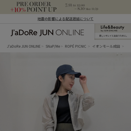
地震の影響による配送遅延について
新しいキレイと出合うために。
J'aDoRe JUN ONLINE（ジャドール ジュ
ン オンライン）
J'aDoRe JUN ONLINE
SNaP/Me
ROPÉ PICNIC
イオンモール成田
an