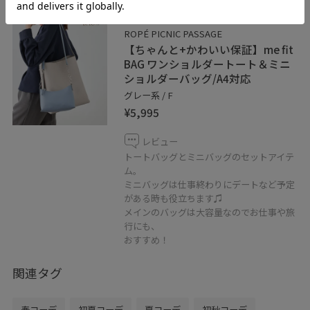
2BUY10%OFF
ROPÉ PICNIC PASSAGE
【ちゃんと+かわいい保証】me fit
BAG ワンショルダートート＆ミニ
ショルダーバッグ/A4対応
グレー系 / F
¥5,995
レビュー
トートバッグとミニバッグのセットアイテ
ム。
ミニバッグは仕事終わりにデートなど予定
がある時も役立ちます♫
メインのバッグは大容量なのでお仕事や旅
行にも、
おすすめ！
関連タグ
春コーデ
初夏コーデ
夏コーデ
初秋コーデ