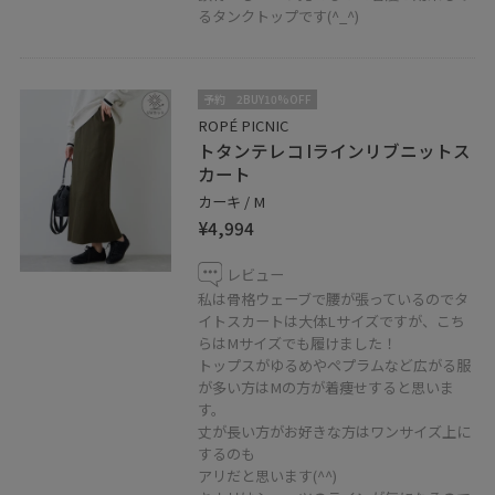
るタンクトップです(^_^)
予約
2BUY10%OFF
ROPÉ PICNIC
トタンテレコ Iラインリブニットス
カート
カーキ / M
¥4,994
レビュー
私は骨格ウェーブで腰が張っているのでタ
イトスカートは大体Lサイズですが、こち
らはMサイズでも履けました！
トップスがゆるめやペプラムなど広がる服
が多い方はMの方が着痩せすると思いま
す。
丈が長い方がお好きな方はワンサイズ上に
するのも
アリだと思います(^^)