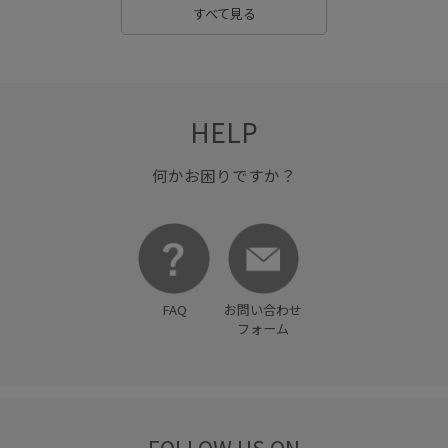
すべて見る
大人な雰囲気
大人カジュアル
女性らしさ
安定感
差し色
形がかわいい
快適
快適なはき心地
抜け感
着回しやすい
秋冬
程よい厚み
立体感
HELP
羽織としても使える
耐久性
薄手
親子コーデ
何かお困りですか？
足当たりが良い
透け感
長さ調節可能
長財布
高見え
FAQ
お問い合わせ
フォーム
FOLLOW US ON