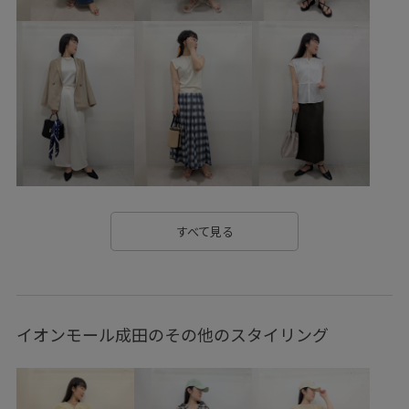
RP体型カバー
UVカット
Wshoes_pickup
きれいめ
さりげないアクセント
アクセサリー
アメカジ
オフィス
オフィスカジュアル
カジュアル
カラーニット
クロップド丈
サテン
シアー
シアー感
シアー素材
シボ感
シャツ
シャツワンピース
シンプル
ジャケット
スウェット
すべて見る
スタイリッシュ
スッキリ
ストラップ
ストレスフリー
スペシャルアイテム
スポーティ
イオンモール成田のその他のスタイリング
スリット
セット
タイツ
チェーン
ツイル生地
テレコ素材
デイリー使い
デニムに合わせる
トレンチコート
トレンドカラー
トレンド感