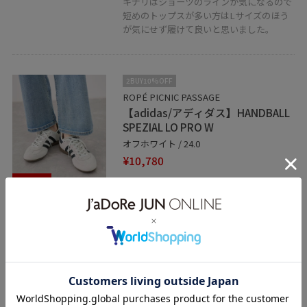
キナリはショーツのラインが気になるので
短めのトップスが多い方はLサイズのほう
が気にせず履けて良いと思いました。
2BUY10%OFF
ROPÉ PICNIC PASSAGE
【adidas/アディダス】HANDBALL
SPEZIAL LO PRO W
オフホワイト / 24.0
¥10,780
30%OFF
レビュー
履きやすくて驚きました！
スニーカーは履き口など、厚くて硬いイメ
ージですがスウェード調素材で柔らかいの
で
とっても履きやすく足に馴染む感じでし
た。