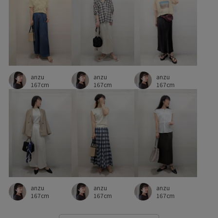
トートバッグ
ドッキングデザイン
ナイロン
ニット
ニットスカート
ハリ感
パンツ
フィット感
フェイクレザー
フリーサイズ
ベーシック
anzu
anzu
anzu
ベーシックカラー
ボリューム感
ポケット付き
167cm
167cm
167cm
ポリエステル
ポーチ
マウンテンパーカー
ミニバッグ
ミニマル
メッシュ
ラメ
リブ
レイヤードスタイル
レトロ
レモン
ロゴ刺繍
ロングスカート
ワイドパンツ
ワンショルダー
ワンピース
ヴィンテージ
上品
下着
伸縮性
anzu
anzu
anzu
優秀アイテム
光沢感
別注
別注アイテム
167cm
167cm
167cm
取り外し可能
合わせやすい
型崩れしにくい