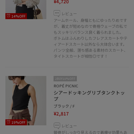
¥4,720
レビュー
14%OFF
アームホール、身幅ともにゆったりめです
が、着丈が短めなので骨格ウェーブの私で
もスッキリバランス良く着られました。
ボトムはふんわりしたフレアスカートやテ
ィアードスカート以外なら大体合います。
パンツ全般、落ち感ある素材のスカート、
タイトスカートが相性◎です！
2BUY10%OFF
ROPÉ PICNIC
シアードッキングリブタンクトッ
プ
ブラック / F
¥2,817
19%OFF
レビュー
鎖骨がしっかり見えるので着痩せ効果もあ