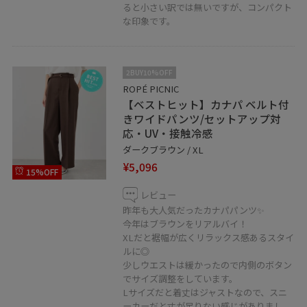
ると小さい訳では無いですが、コンパクト
な印象です。
2BUY10%OFF
ROPÉ PICNIC
【ベストヒット】カナパ ベルト付
きワイドパンツ/セットアップ対
応・UV・接触冷感
ダークブラウン / XL
¥5,096
15%OFF
レビュー
昨年も大人気だったカナパパンツ✨️
今年はブラウンをリアルバイ！
XLだと裾幅が広くリラックス感あるスタイ
ルに◎
少しウエストは緩かったので内側のボタン
でサイズ調整をしています。
Lサイズだと着丈はジャストなので、スニ
ーカーだと丈が足りない感じがありまし