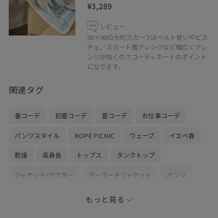
¥3,289
レビュー
90×90の大判スカーフはベルト使いやビス
チェ、スカート風アレンジなど幅広くアレ
ンジが効くのでコーディネートのポイント
になります。
関連タグ
春コーデ
初夏コーデ
夏コーデ
お仕事コーデ
パンツスタイル
ROPÉ PICNIC
ウェーブ
イエベ春
乾燥
高身長
トップス
タンクトップ
ジャケット/アウター
テーラードジャケット
パンツ
バッグ
ショルダーバッグ
シューズ
パンプス
もっと見る
財布/小物
バンダナ/スカーフ
GDF16010
GDS16100