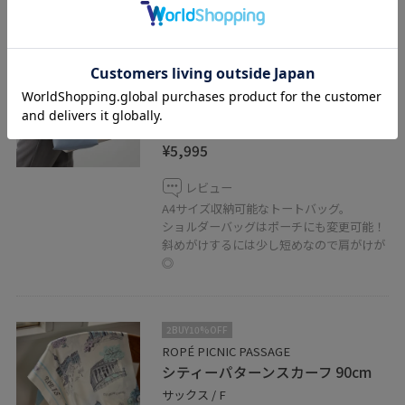
2BUY10%OFF
ROPÉ PICNIC PASSAGE
【ちゃんと+かわいい保証】me fit
BAG ワンショルダートート＆ミニ
ショルダーバッグ/A4対応
グレー系 / F
¥5,995
レビュー
A4サイズ収納可能なトートバッグ。
ショルダーバッグはポーチにも変更可能！
斜めがけするには少し短めなので肩がけが
◎
2BUY10%OFF
ROPÉ PICNIC PASSAGE
シティーパターンスカーフ 90cm
サックス / F