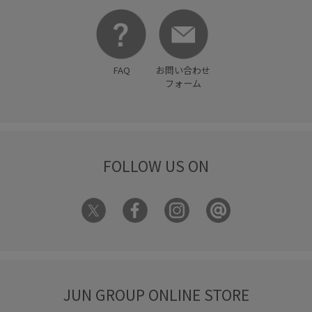
合わせやすい
大人カジュアル
差し色
幅広
形がかわいい
快適
快適な着心地
抗菌防臭
FAQ
お問い合わせ
接触冷感
春先
春夏
普段使いも出来る
機能素材
フォーム
疲れにくい
秋冬
程よい肉感
羽織るだけでオシャレ
肌見せ
肌触りが良い
肌離れが良い
艶感
華やか
FOLLOW US ON
薄手
透け感
重ね着に重宝
金ボタン
長さ調節可能
長財布
防臭効果
限定カラー
高見え
麻
JUN GROUP ONLINE STORE