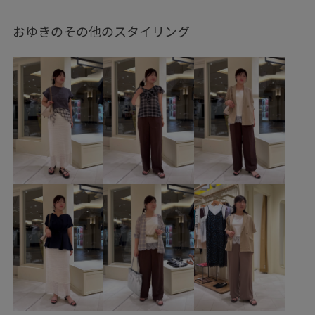
GDV16100
GIA16040
GIN26010
GIX16150
おゆきのその他のスタイリング
0318PRESS対象商品
2026カナパ
26mother'sday
26RPUVCARE
26SSlightouter_4
26SSRPgoods
26SSRPジャケット
26SSRP羽織り
26SSカナパシリーズ
BIGシルエット
mefitBAG
RP26SS
RP26SS_goods
RP26SS_lightouter
RP26SSインナー
Tシャツ
UVカット
Web限定カラー
Wpickup_items
お手入れしやすい
お気に入りアイテム_pickup
きちんと感
きれいめ
こなれ感
さらりとした
なめらか
みんながチェックしているアイテム_pickup
アクセサリー
イラスト
オフィス