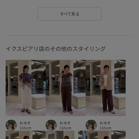
オフィスカジュアル
カジュアル
カーディガン
すべて見る
ガウチョパンツ
コーディネートの主役
サイズ調整
サスティナブル
サステナブル
サマーニット
イクスピアリ店のその他のスタイリング
サンダル
シボ感
シャツ
シャツワンピース
シャープ
シワになりにくい
シンプル
シンプルなニット
シンプルコーデ
ジャケット
ジレ
スカート
スカーフ
スクエアネック
スタイルアップ
スッキリ
ストラップ
ストレスフリー
ストレッチ性
ストレッチ糸
セット
セットアップ
おゆき
おゆき
おゆき
セットアップ対象商品
ソックス
タイツ
タイト
165cm
165cm
165cm
チェーン
テーパードパンツ
デイリー使い