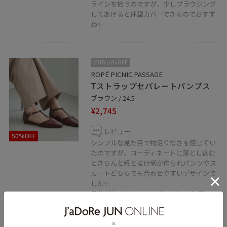
ラインを拾うのですが、少しブラウジング
してあげると体型カバーできるのでおすす
め✨
2BUY10%OFF
ROPÉ PICNIC PASSAGE
Tストラップセパレートパンプス
ブラウン / 24.5
¥2,745
レビュー
50%OFF
シンプルな見た目で物足りなさを感じてい
たのですが、コーディネートに落とし込む
ときちんと感と抜け感が作られパンツやス
カートどちらでも合わせやすいデザインで
した✨️
足首が太めなので、アジャスターは1番広
いところで止めています。