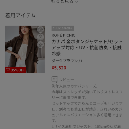
もっと見る
セパレートにした時は色物合わせも重くならずおすすめ
です✨️
着用アイテム
┈┈┈┈┈┈┈┈┈┈
2BUY10%OFF
Instagram→oyuki_pic
ROPÉ PICNIC
カナパ 金ボタンジャケット/セット
WEAR→oyukipic
アップ対応・UV・抗菌防臭・接触
冷感
※タグ付けの無いアイテムは私物です。
ダークブラウン / L
¥5,520
35%OFF
レビュー
例年人気のカナパシリーズ。
今年はストレッチが効いておりストレスフ
リーに着用できます。
セットアップできちんとコーデも叶います
し、別々でも着回しが効き、きれいめカジ
ュアルではバリエーション多く着用できま
す。
Lサイズ着用でジャスト。165cmの私が着