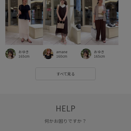
デニムに合わせる
トレンド
トレンド感
トートバッグ
ナイロン
ニット
ハイウエスト
ハリ感
ビジネスシーン
ビスチェ
ビスチェ風
フェイクレザー
フラットシューズ
フリーサイズ
amane
おゆき
おゆき
ブラウス
プレーティング
ヘアアレンジ
ベルト
160cm
165cm
165cm
ベーシック
ベーシックカラー
ポケット付き
すべて見る
ポリエステル
ポーチ
マーメイドスカート
ミニバッグ
ミニマル
リネン
リラックス感
レモン
ワイドパンツ
ワンショルダー
ワンピース
HELP
上品
伸縮性
優秀アイテム
冷房対策
初夏
何かお困りですか？
卒園式入学式
卒業式入学式
取り外し可能