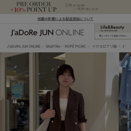
地震の影響による配送遅延について
新しいキレイと出合うために。
J'aDoRe JUN ONLINE（ジャドール ジュ
ン オンライン）
J'aDoRe JUN ONLINE
SNaP/Me
ROPÉ PICNIC
イクスピアリ店
おゆ