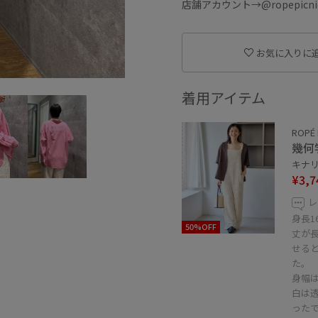
店舗アカウント→@ropepicnic_
お気に入りに
着用アイテム
ROPÉ 
幾何
キナリ 
¥3,7
レ
身長1
50%OFF
丈が
せる
た。
身幅
白は
った