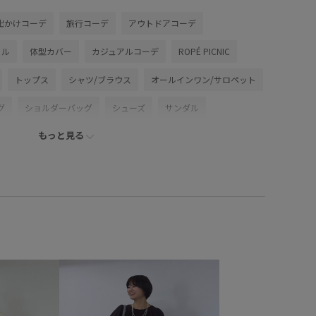
出かけコーデ
旅行コーデ
アウトドアコーデ
イル
体型カバー
カジュアルコーデ
ROPÉ PICNIC
トップス
シャツ/ブラウス
オールインワン/サロペット
グ
ショルダーバッグ
シューズ
サンダル
もっと見る
IA16150
GIX16120
0318PRESS対象商品
ay
26SSRPgoods
26SSお着軽シャツ
2WAYで使える
RP26SS_goods
RP26SS着映えトップス
イテム_pickup
きちんと感
きれいめ
こなれ感
ジーパンツ
オフショルダー
カシュクール
カードケース
クッション性
コットン
サイズ調整
シアー
なりにくい
スエード
スタイルアップ
スタンドフリル