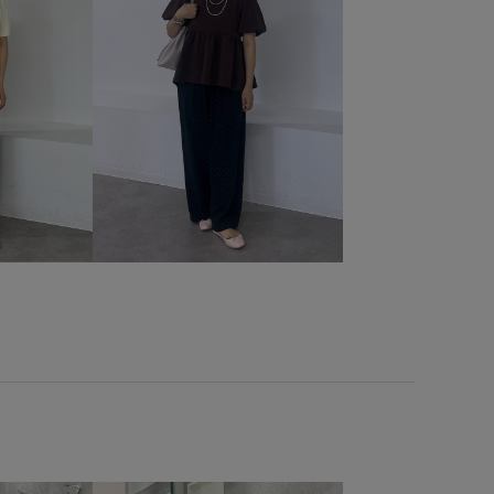
スニーカー
スニーカーサンダル
スポーティ
ドライ
ドライタッチ
ナチュラル
ニット
ハリ感
い
パンツ
フリル
フリーサイズ
フーディー
ブラウス
ヘルシー
ベルクロ
ューム感
ポーチ
ワイドパンツ
上品
伸縮性
ル
合わせやすい
幅広
幾何学柄
快適
抜け感
秋冬
立体的
綿素材
耐久性
肌離れが良い
脚長効果
薄手
軽快
透け感
通気性
長財布