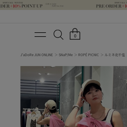
0
J'aDoRe JUN ONLINE
SNaP/Me
ROPÉ PICNIC
ルミネ北千住