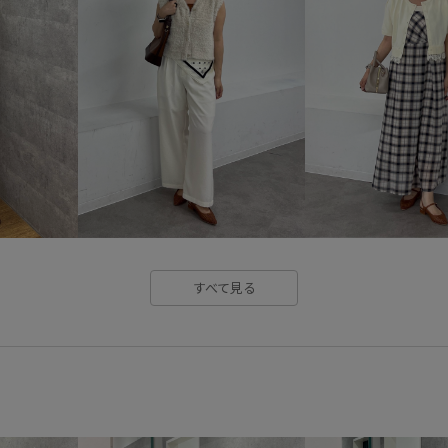
ストラップ
ストレスフリー
トレンド
トートバッグ
ハンドバッグ
バランスが良
フルーレットパンチングレース
ベーシック
ボイル
ボリ
冷んやり
厚底
厚底ソー
接触冷感
撚糸
清涼感
すべて見る
肌馴染が良い
胸ポケット
麻