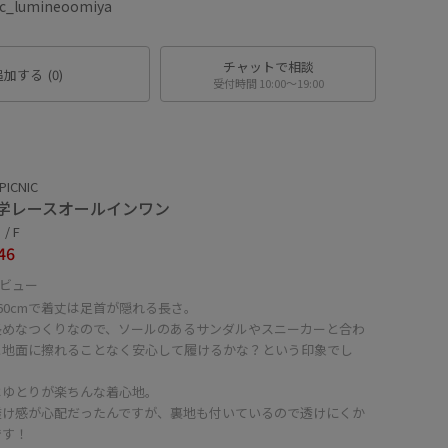
lumineoomiya
チャットで相談
追加する
(0)
受付時間 10:00〜19:00
PICNIC
学レースオールインワン
/ F
46
ビュー
60cmで着丈は足首が隠れる長さ。
長めなつくりなので、ソールのあるサンダルやスニーカーと合わ
と地面に擦れることなく安心して履けるかな？という印象でし
はゆとりが楽ちんな着心地。
透け感が心配だったんですが、裏地も付いているので透けにくか
です！