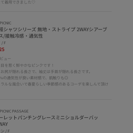
して着用できました♡
PICNIC
軽シャツシリーズ 無地・ストライプ 2WAYシアーブ
ス/接触冷感・通気性
/ F
25
ビュー
と目を惹く鮮やかなピンクです！
はお尻が隠れる長さで、袖丈は手首が隠れる長さです。
0%の通気性が良い素材感で、肌触りも◎
ュラルな風合いで春夏らしい季節感のあるコーデを楽しんで頂け
。
PICNIC PASSAGE
ーレットパンチングレースミニショルダーバッ
WAY
 / F