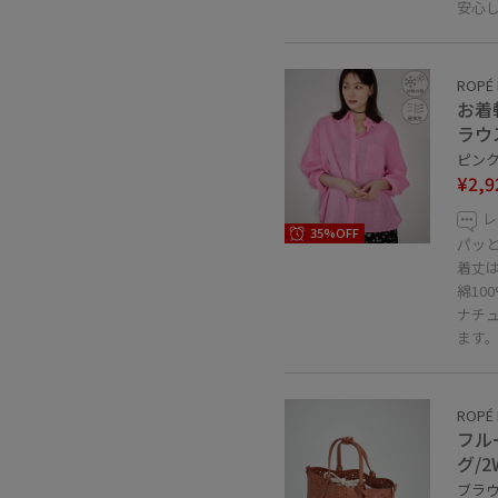
安心
ROPÉ 
お着
ラウ
ピンク 
¥2,9
レ
35%OFF
パッ
着丈
綿10
ナチ
ます
ROPÉ 
フル
グ/2
ブラウン