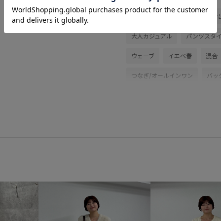
初夏コーデ
夏コーデ
お
大人カジュアル
パンツスタ
ウェーブ
イエベ春
混合
つなぎ/オールインワン
バッ
GDH16500
GDY16010
G
1枚でも着れる
26mother'sd
blouse_pickup
RP26SS
お手入れしやすい
お気に入りア
さりげないアクセント
イー
キャミソール
キーホルダー
シアー感
シャツ
シワに