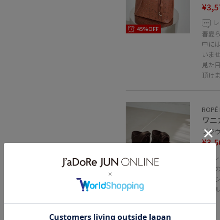
¥3,5
レ
45%OFF
春夏
中に
いま
見た
頂け
ROPÉ 
ワニ
ブラウン
¥3,5
レ
普段
35%OFF
クッ
ソー
関連タグ