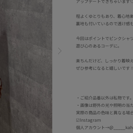
アップデートできちゃいます
程よくゆとりもあり、着心地
裏地も付いているので透け感
今回はポイントでピンクシャ
遊び心のあるコーデに。
楽ちんだけど、しっかり着映
ぜひ参考になると嬉しいです
・ご紹介品番以外は私物です
・画像は野外の光や照明の当
実際の商品の色味と異なる場
☑︎Instagram
個人アカウント→@_____kaho