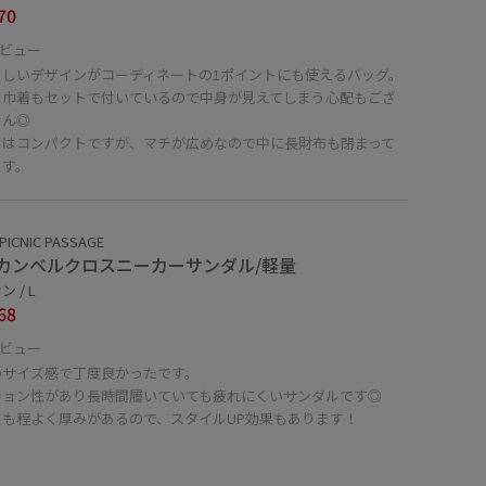
70
ビュー
らしいデザインがコーディネートの1ポイントにも使えるバッグ。
は巾着もセットで付いているので中身が見えてしまう心配もござ
せん◎
目はコンパクトですが、マチが広めなので中に長財布も閉まって
ます。
PICNIC PASSAGE
カンベルクロスニーカーサンダル/軽量
 / L
68
ビュー
のサイズ感で丁度良かったです。
ション性があり長時間履いていても疲れにくいサンダルです◎
ルも程よく厚みがあるので、スタイルUP効果もあります！