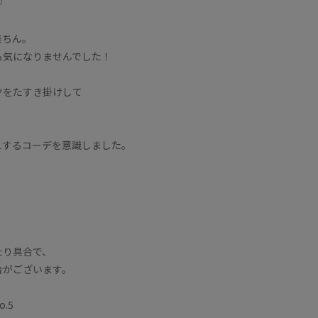
♡
楽ちん。
も気になりませんでした！
ツをたすき掛けして
えするコーデを意識しました。
！
。
たり具合で、
合がございます。
.5