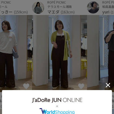
ROPÉ P
ROPÉ PICNIC
 PICNIC
柏高島
テラスモール湘南
モール
yuri
マエダ
ざっきー
(
(163cm)
(159cm)
 PICNIC
ROPÉ PICNIC
ROPÉ P
島屋ステーションモール
柏高島屋ステーションモール
柏高島
i
yuri
yuri
(160cm)
(160cm)
(