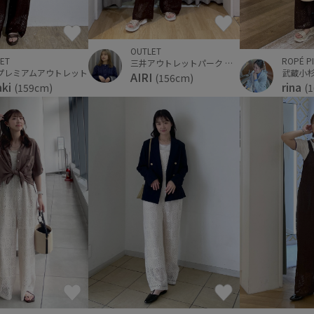
OUTLET
ET
ROPÉ P
三井アウトレットパーク ジャズドリーム長島
プレミアムアウトレット
武蔵小
AIRI
(156cm)
aki
rina
(159cm)
(