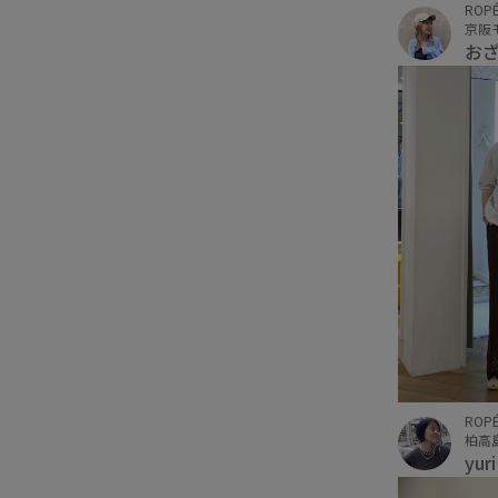
ROPÉ
京阪
お
ROPÉ
柏高
yur