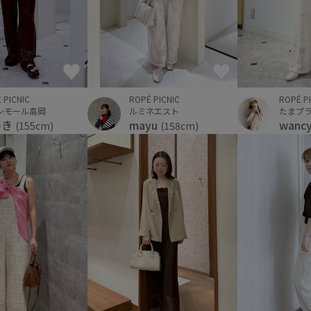
 PICNIC
ROPÉ PICNIC
ROPÉ P
ンモール高岡
ルミネエスト
たまプ
めき
mayu
wanc
(155cm)
(158cm)