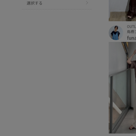
選択する
OUTL
鳥栖
fun