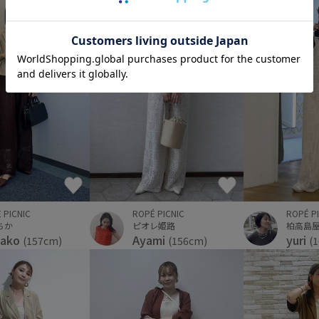
 PICNIC
ROPÉ P
ROPÉ PICNIC
ちか
柏高島
ピオレ姫路
kako
yuri
Ayami
(157cm)
(
(156cm)