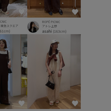
ICNIC
ROPÉ PICNIC
杉東急スクエア
アトレ上野
asahi
161cm)
(163cm)