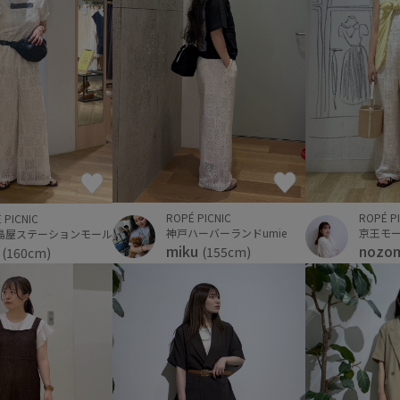
ROPÉ PICNIC
ROPÉ P
 PICNIC
神戸ハーバーランドumie
京王モ
島屋ステーションモール
miku
nozo
i
(155cm)
(160cm)