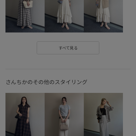
RP26SS_goods
RP26SS着映えトップス
RPspecialprice_pick
RP体型カバー
set_up対象商品
Wshoes_pickup
お気に入り急上昇_pickup
きれいめ
きれいめカジュアル
さりげないアクセント
すべて見る
しっかりフィット
ゆったり
インナー付き
オケージョン
オフィス
オフィスカジュアル
さんちかのその他のスタイリング
オンにもオフにも
カジュアル
カットソー
カーディガン
クーポン対象商品
サイズ調整
サステナブル
サブバッグ
シアー
シアー感
ショート丈
シワ感
ジャケット
スカート
スカーフ
スクエアトゥ
スタイルアップ
スッキリ