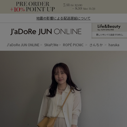
地震の影響による配送遅延について
新しいキレイと出合うために。
J'aDoRe JUN ONLINE（ジャドール ジュ
ン オンライン）
J'aDoRe JUN ONLINE
SNaP/Me
ROPÉ PICNIC
さんちか
haruka