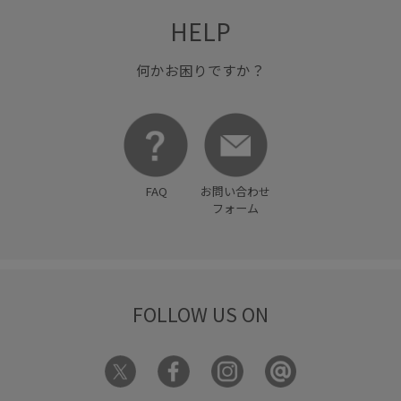
ワイドシルエット
ワイドパンツ
ワンショルダー
HELP
ワンピース
ヴィンテージ
ヴィンテージ感
上品
何かお困りですか？
伸縮性
優しい印象
光沢感
入園式
卒園式入学式
卒業式入学式
取り外し可能
型崩れしにくい
定番
定番色
幅広
快適
抗菌防臭
抜け感
FAQ
お問い合わせ
明るいカラー
期間限定pickup
期間限定価格0309
フォーム
歩きやすい
毛玉になりにくい
清涼感
着回しやすい
着心地が良い
秋冬
美シルエット
華やか
薄手
FOLLOW US ON
透け感
通勤用
長財布
防臭加工
防臭効果
限定カラー