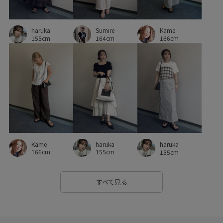
スッキリ見え
ストラップ
ストレスフリー
haruka
Sumire
Kame
ストレッチ性
スニーカー
スリット
セット
155cm
164cm
166cm
セットアップ
セットアップ対象商品
タックイン
ダウン
ツイル生地
テレコ素材
デイリーで活躍
デイリー使い
トレンド感
トートバッグ
ナチュラル
ハイウエスト
ハイゲージ
バランスが良い
ビジネス
フェミニン
フォーマル
フォーマルシーン
Kame
haruka
haruka
フリーサイズ
ブラウス
ベルト
ベーシック
166cm
155cm
155cm
ベーシックカラー
ポリウレタン
ポリエステル
すべて見る
ポリエステルレーヨン
ポーチ
ミニバッグ
ラインがきれい
レイヤードスタイル
レーヨン素材