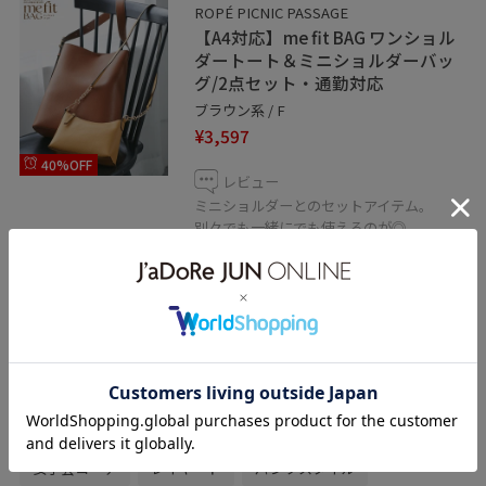
ROPÉ PICNIC PASSAGE
【A4対応】me fit BAG ワンショル
ダートート＆ミニショルダーバッ
グ/2点セット・通勤対応
ブラウン系 / F
¥3,597
40%OFF
レビュー
ミニショルダーとのセットアイテム。
別々でも一緒にでも使えるのが◎
柔らかく軽いので持ち運びもしやすいで
す。
関連タグ
イエベ
骨格ウェーブ
カナパ
アンサンブル
春コーデ
デートコーデ
お出かけコーデ
旅行コーデ
女子会コーデ
レイヤード
パンツスタイル