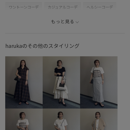
ワントーンコーデ
カジュアルコーデ
ヘルシーコーデ
シンプルコーデ
きれいめコーデ
ROPÉ PICNIC
もっと見る
ウェーブ
イエベ春
ノーマル
トップス
パンツ
バッグ
ショルダーバッグ
シューズ
パンプス
harukaのその他のスタイリング
GDK16070
GDS16070
GIA16010
GIX65010
0318PRESS対象商品
25AW20
25AWRPbagshoes
25AWRPwintergoods
25AWRPwintergoods_all
25PICxmasgift
26mother'sday
26SSceremony
26SS_クリアツイル
26SSクリアツイル
checkshaggy_l1
checkshaggy_l6
mefitBAG
MSpecial_pickup
RP25AW
RP26SS
RP26SSceremony