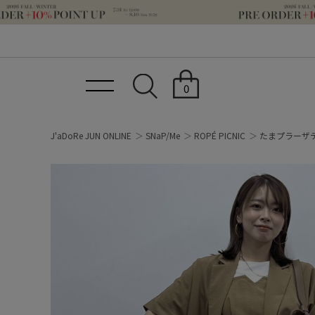
0
J'aDoRe JUN ONLINE
SNaP/Me
ROPÉ PICNIC
たまプラーザ