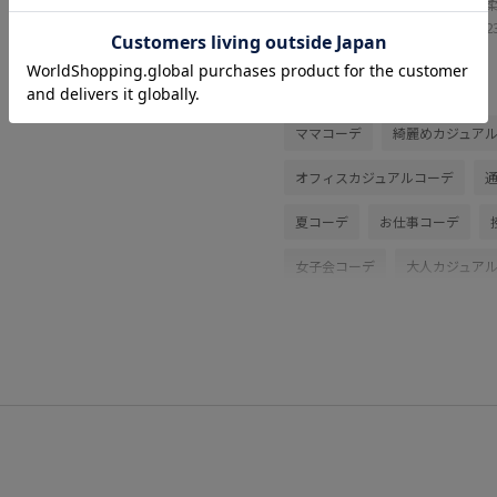
軽く
普段2
関連タグ
ママコーデ
綺麗めカジュア
オフィスカジュアルコーデ
夏コーデ
お仕事コーデ
女子会コーデ
大人カジュア
体型カバー
カジュアルコー
ナチュラル
イエベ春
乾
テーラードジャケット
パン
GDM16220
GDS16220
26RPUVCARE
26SSRPジャ