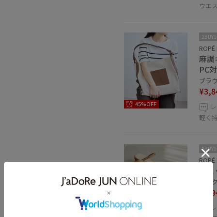
ウエ
2BUY
ROPÉ 
麻調
PC
ブラウン
¥3,8
45%OFF
レ
軽く
2BUY
ROPÉ 
チェ
ピンク系
¥4,9
レ
25%OFF