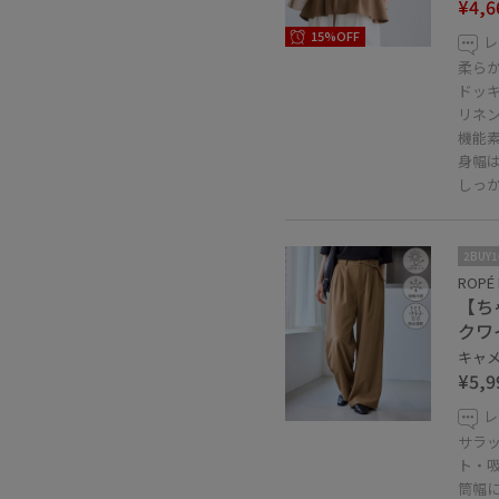
¥4,6
15%OFF
レ
柔ら
ドッ
リネ
機能
身幅
しっ
2BUY
ROPÉ 
【ち
クワ
キャメル
¥5,9
レ
サラ
ト・
筒幅