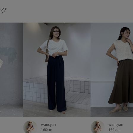
ング
wancyan
wancyan
160cm
160cm