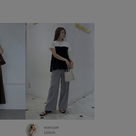
wancyan
160cm