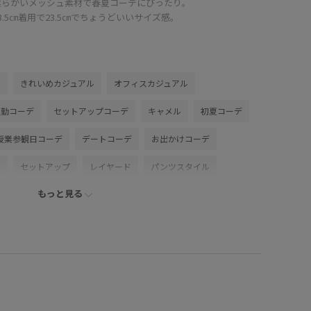
柔らかいメッシュ素材で春夏コーデにぴったり。
3.5㎝着用で23.5㎝でちょうどいいサイズ感。
ル
きれいめカジュアル
オフィスカジュアル
通勤コーデ
セットアップコーデ
キャメル
初夏コーデ
授業参観日コーデ
デートコーデ
お出かけコーデ
ル
セットアップ
レイヤード
パンツスタイル
もっと見る
デ
きれいめコーデ
ベーシック
ROPÉ PICNIC
燥
トップス
Tシャツ/カットソー
ジャケット/アウター
ツ
バッグ
トートバッグ
シューズ
サンダル
GDV16220
GIA16070
GIX16170
26mother'sday
ケット
26SS_エアリーリネンライク