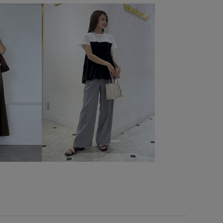
2WAYで使える
UVカット
UVケア
きれいめ
ちゃんとプラスかわいい保証
アンクルストラップ
アクセント
コーディネートの主役
サステナブル
素材
シンプル
スッキリ
ストラップ
クス
タイツ
チェック柄
デイリー使い
フレアヒール
ミュール
モノトーン
モード
パンツ
ワンピース
上品
便利なポケット
大容量
快適
快適なはき心地
抜け感
旅行
歩きやすい
裏地付き
透け感
都会的
長財布
麻