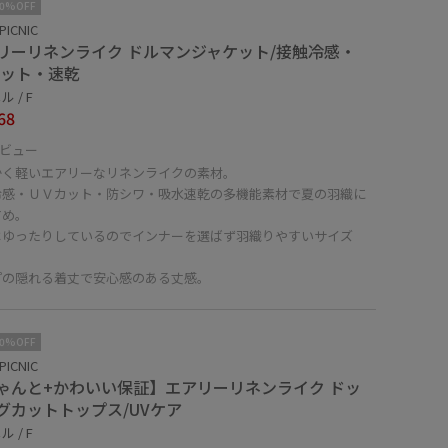
10%OFF
PICNIC
リーリネンライク ドルマンジャケット/接触冷感・
カット・速乾
 / F
68
ビュー
かく軽いエアリーなリネンライクの素材。
冷感・ＵＶカット・防シワ・吸水速乾の多機能素材で夏の羽織に
すめ。
はゆったりしているのでインナーを選ばず羽織りやすいサイズ
プの隠れる着丈で安心感のある丈感。
10%OFF
PICNIC
ゃんと+かわいい保証】エアリーリネンライク ドッ
グカットトップス/UVケア
 / F