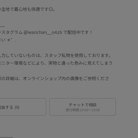
の生地で着心地も快適です◎。
__
グラム @wanchan__o4zb で配信中です！
 ＊゜.
力していないものは、スタッフ私物を使用しております。
ニター環境などにより、実物と違った色みに見えてしまう
詳細は、オンラインショップ内の画像をご参照くださ
チャットで相談
追加する
(0)
受付時間 10:00〜19:00