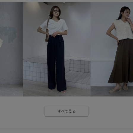
26SSエアリーリネンライク
こなれ感
しっかりホールド
カジュアル
コーディネートの
シアー
シアー感
シアー
セットアップ対象商品
ソッ
デニムスタイル
トレンド感
リラックススタイル
ワイド
女性らしさ
安定感
幅広
細く見える
肌馴染が良い
すべて見る