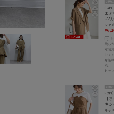
2BUY
ROPÉ 
エア
UV
キャメル
¥6,3
15%OFF
レ
柔ら
接触
おす
身幅
感。
ヒッ
2BUY
ROPÉ 
【ち
キン
キャメル