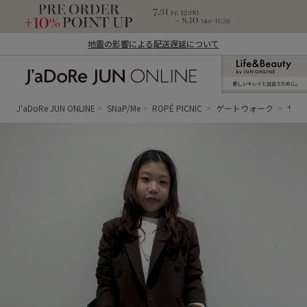
地震の影響による配送遅延について
新しいキレイと出合うために。
J'aDoRe JUN ONLINE（ジャドール ジュ
ン オンライン）
J'aDoRe JUN ONLINE
SNaP/Me
ROPÉ PICNIC
ゲートウォーク
サオ