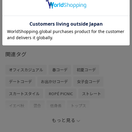
30%OFF
レビュー
長財布が収まる横幅で、マチもしっかりあ
るので普段使いしやすいサイズ感です。
ショルダーにもなるので、旅行にもおすす
めです。
関連タグ
オフィスカジュアル
春コーデ
初夏コーデ
デートコーデ
お出かけコーデ
女子会コーデ
スカートスタイル
ROPÉ PICNIC
ストレート
イエベ秋
混合
低身長
トップス
Tシャツ/カットソー
スカート
バッグ
もっと見る
ボストンバッグ
シューズ
バレエシューズ
GDC16010