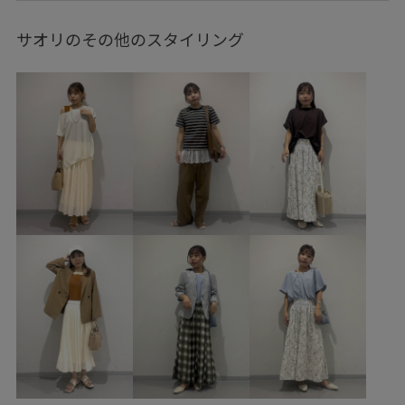
GDM16150
GIA15120
GIX16050
サオリのその他のスタイリング
0318PRESS対象商品
25sssale通勤服
25ssworklook1
25ssworklook5
26SSlightouter_7
26SSRPボトム
2WAYで使える
oshigoto10look_wed
pic0627
RP25SS
RP25SSbag&shoes
RP25ssgoods
RP26SS
RP26SS_goods
RP_ceremony
Tシャツ
お出かけ用
きちんと感
きれいめ
さらっとした着心地
しっかりカバー
なめらか
ウエストがゴム
カジュアル
カットソー
クーポン対象商品
コットン
ゴム仕様
サステナブル
シアー
シアー感
シャツ
ショルダーバッグ