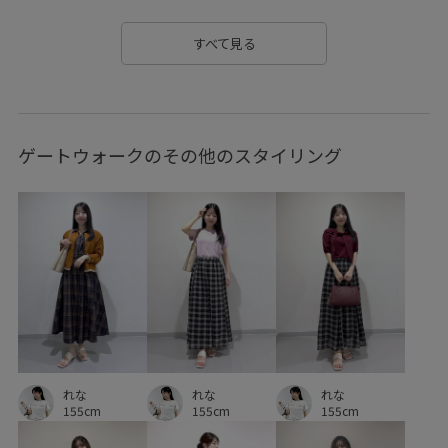
シンプル
シンプルなニット
シール
ジャケット
すべて見る
ジーンズ
スクエアトゥ
スッキリ
ストラップ
スラックス
セットアップ
セレモニー8選
トラッド
ゲートウォークのその他のスタイリング
ニット
パンツ
フォーマル
フォーマルシーン
フリーサイズ
フレアスカート
ブラウス
ブルゾン
プレーティング
ボリューム感
ポリエステル
ポーチ
リサイクル
リラックス感
ロゴプリント
ワンピース
伸縮性
合わせやすい
定番
履きやすい
幅広
後ろがゴム
着やすい
秋冬
穿き心地が良い
華やか
落ち感
薄手
足長
軽くて柔らかい
れな
れな
れな
155cm
155cm
155cm
透け感
重ね着に重宝
長財布
靴