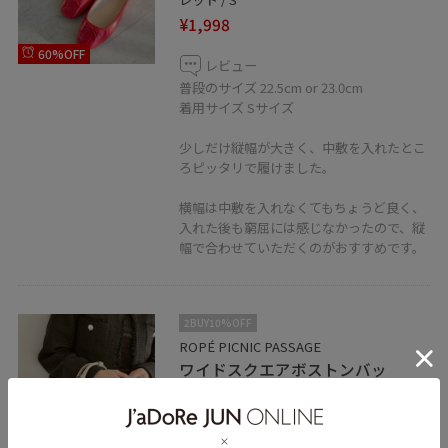
¥1,998
60%OFF
レビュー
普段のサイズ 22.5cm or 23.0cm
着用サイズ Sサイズ
少しだけ縦幅が大きく、中敷を入れたとこ
ろピッタリで履けました。
横幅は中敷を入れなくてもちょうど良く、
入れた後も窮屈には感じなかったので、縦
幅で合わせていただくのがおすすめです。
2BUY10%OFF
ROPÉ PICNIC PASSAGE
ワイドスクエアボストンバッ
グ/2WAY
キナリ / F
¥4,235