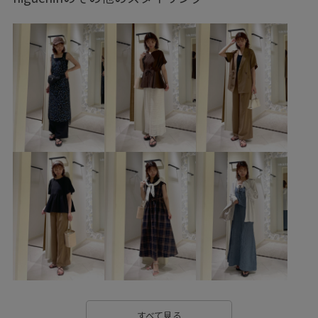
GDS16090
GDV16070
GIX16050
0318PRESS対象商品
1枚でも着れる
20260318PRESS対象商品
26SSceremony
26SSlightouter_1
26SSlightouter_5
26SSRPボトム
26SS_クリアツイル
26SSクリアツイル
2WAYで使える
RP26SS
RP26SSceremony
RP26SS_goods
RPspecialprice_pick
RP体型カバー
set_up対象商品
Wbottoms_pickup
お出かけ用
お気に入りアイテム_pickup
きちんと感
きれいに見える
きれいめ
さりげないアクセント
なめらか
アクセサリー
イヤーカフ
イージーパンツ
すべて見る