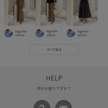
フォーマル
フォーマルシーン
フリーサイズ
ブラウス
ベーシック
ボートネック
ポリウレタン
ポリエステル
ポーチ
ラインがきれい
リラックス感
higuchin
higuchin
higuchin
レイヤードスタイル
ロングスカート
ワイドパンツ
160cm
160cm
160cm
ワンピース
上品
伸縮性
優しい印象
光沢感
すべて見る
入園式
切り替え
卒園式入学式
卒業式入学式
合わせやすい
大人カジュアル
定番
定番色
幅広
抗菌防臭
抜け感
明るいカラー
期間限定pickup
HELP
期間限定価格0309
着回しやすい
秋冬
程よい厚み
何かお困りですか？
立体感
綿素材
華やか
落ち感
薄手
裏毛
透け感
通気性
金ボタン
長財布
防臭加工