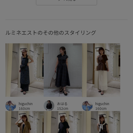
エレガント
オケージョン
オフィス
オフィスカジュアル
オンにもオフにも
オーバーサイズ
ルミネエストのその他のスタイリング
カジュアル
カットソー
ケミカルレース
コットン
サステナブル
シャツ
ショルダーバッグ
シルク
シルケット加工
ジャケット
スウェット
スカート
スッキリ
ストラップ
ストレスフリー
ストレッチ性
スラックス
セットアップ
センタープレス
タイト
ツイル生地
デニムに合わせる
トラッド
トレンド感
higuchin
おはる
ドルマンニット
ナチュラル
ニット
higuchin
160cm
152cm
160cm
ニットカットソー
ネックレス
ハリ感
バランスが良い
ビジネス
フィット感
フェミニン