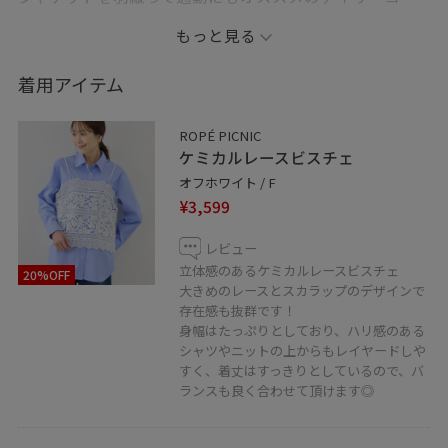
デに！
もっと見る
ご覧いただき、ありがとうございます☺︎
着用アイテム
・画像は野外の光や照明の当たり具合で、
ROPÉ PICNIC
実際の商品の色味と異なる場合がございます。
ケミカルレースビスチェ
実際の商品に近い色味は商品ページをご確認ください。
オフホワイト / F
¥3,599
・紐ついてないアイテムは私物となります。
レビュー
立体感のあるケミカルレースビスチェ
20%OFF
大きめのレースとスカラップのデザインで
□LUMINE WEB決済サービス
存在感も抜群です！
身幅はたっぷりとしており、ハリ感のある
ルミネエスト新宿店ではWEB決済で
シャツやニットの上からもレイヤードしや
ご自宅への発送も行っております。
すく、着丈はすっきりとしているので、バ
ランスも良く合わせて頂けます◎
ルミネカードをご利用のお客様は
いつでも5%OFFでご購入いただけます。