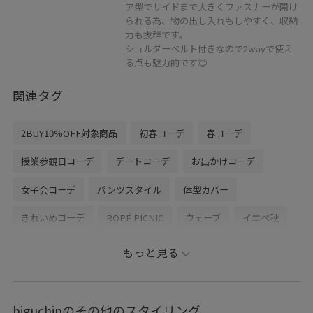
ア型でサイドまで大きくファスナーが開け
られる為、物の出し入れもしやすく、収納
力も抜群です。
ショルダーベルト付きなので2wayで使え
る点も魅力的です◎
関連タグ
2BUY10%OFF対象商品
初春コーデ
春コーデ
授業参観日コーデ
デートコーデ
お出かけコーデ
女子会コーデ
パンツスタイル
体型カバー
きれいめコーデ
ROPÉ PICNIC
ウェーブ
イエベ秋
混合
トップス
Tシャツ/カットソー
キャミソール
もっと見る
ジャケット/アウター
テーラードジャケット
パンツ
バッグ
ボストンバッグ
GDF16030
GDM16200
higuchinのその他のスタイリング