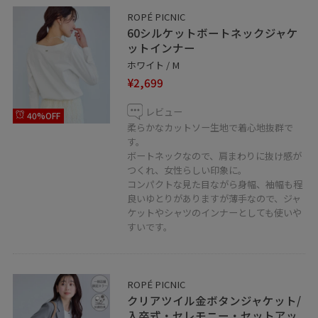
お気軽にお問い合わせくださいませ。
ROPÉ PICNIC
60シルケットボートネックジャケ
ットインナー
---------------------------
ホワイト / M
〒〒160-0022
¥2,699
東京都新宿区新宿3-38-1
ルミネエスト新宿4F
レビュー
40%OFF
柔らかなカットソー生地で着心地抜群で
TEL☎️03-5312-7288
す。
ボートネックなので、肩まわりに抜け感が
---------------------------
つくれ、女性らしい印象に。
コンパクトな見た目ながら身幅、袖幅も程
良いゆとりがありますが薄手なので、ジャ
ケットやシャツのインナーとしても使いや
□♡ボタンを押してお気に入り！
すいです。
お気に入りしていただくと、気になったコーディネート
や
商品がチェックしやすくなります。
ROPÉ PICNIC
スタッフのフォローもあわせてご利用ください。
クリアツイル金ボタンジャケット/
入卒式・セレモニー・セットアッ