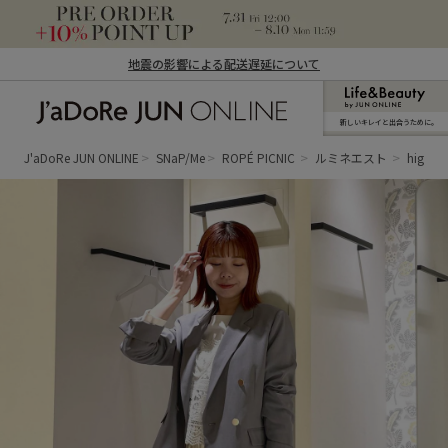
地震の影響による配送遅延について
新しいキレイと出合うために。
J'aDoRe JUN ONLINE（ジャドール ジュ
ン オンライン）
J'aDoRe JUN ONLINE
SNaP/Me
ROPÉ PICNIC
ルミネエスト
higuch