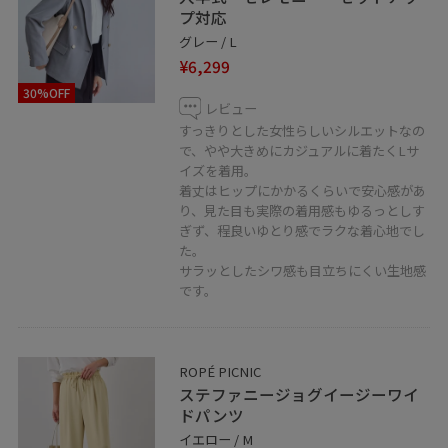
プ対応
グレー / L
¥6,299
30%OFF
レビュー
すっきりとした女性らしいシルエットなの
で、やや大きめにカジュアルに着たくLサ
イズを着用。
着丈はヒップにかかるくらいで安心感があ
り、見た目も実際の着用感もゆるっとしす
ぎず、程良いゆとり感でラクな着心地でし
た。
サラッとしたシワ感も目立ちにくい生地感
です。
ROPÉ PICNIC
ステファニージョグイージーワイ
ドパンツ
イエロー / M