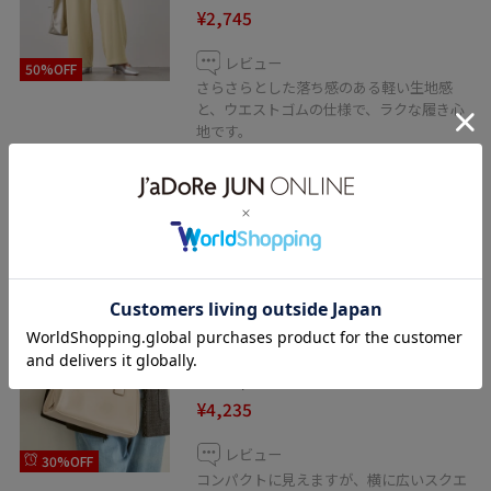
¥2,745
レビュー
50%OFF
さらさらとした落ち感のある軽い生地感
と、ウエストゴムの仕様で、ラクな履き心
地です。
ゆるっと履きたかった為、Mサイズを選ん
でみましたが、着丈はフラットシューズ合
わせで裾がギリギリつかないくらいでやや
長めです。
ROPÉ PICNIC PASSAGE
ワイドスクエアボストンバッ
グ/2WAY
キナリ / F
¥4,235
レビュー
30%OFF
コンパクトに見えますが、横に広いスクエ