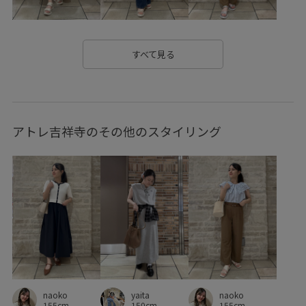
イラスト
イージーケア
オールインワン
カジュアル
カットソー
カーディガン
キラキラ
すべて見る
クーポン対象商品
コーディネートのアクセント
コーディネートの主役
コート
ゴージャス
アトレ吉祥寺のその他のスタイリング
サスティナブル
サステナブル
シアー
シャツ
ショルダーバッグ
シンプル
シンプルなTシャツ
シンプルコーデ
ジャケット
ジレ
スウェット
スカート
スカーフ
スッキリ
ストラップ
ストレスフリー
スラックス
セットアップ
トラッド
ドルマンスリーブ
ニット
ニットカーディガン
naoko
naoko
yaita
パール
ビジュー
ビスチェ
ビスチェ風
155cm
155cm
150cm