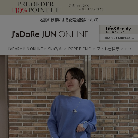
地震の影響による配送遅延について
新しいキレイと出合うために。
J'aDoRe JUN ONLINE（ジャドール ジュ
ン オンライン）
J'aDoRe JUN ONLINE
SNaP/Me
ROPÉ PICNIC
アトレ吉祥寺
naoko