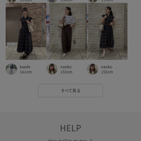
フェミニン
フリーサイズ
ブラウス
ヘアアレンジ
ベスト
ベーシック
ポリエステル
ポーチ
マニッシュ
ミニマル
リング
ロングスカート
ワイドシルエット
ワンピース
上品
伸縮性
別注
大人っぽい
女性らしさ
定番
差し色
幅広
naoko
kaede
naoko
快適
柔らかい素材
痛くなりにくい
秋冬
華やか
155cm
161cm
155cm
親子コーデ
重ね着に重宝
長財布
すべて見る
HELP