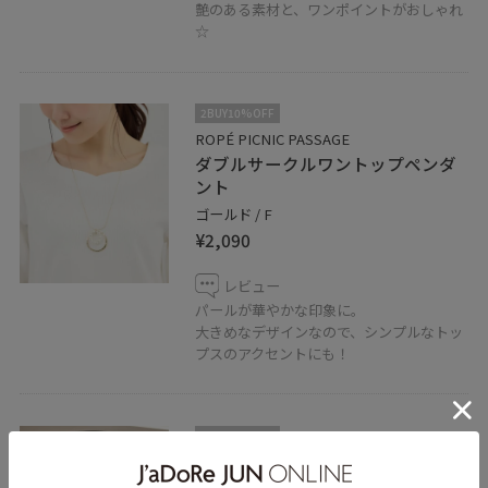
艶のある素材と、ワンポイントがおしゃれ
☆
2BUY10%OFF
ROPÉ PICNIC PASSAGE
ダブルサークルワントップペンダ
ント
ゴールド / F
¥2,090
レビュー
パールが華やかな印象に。
大きめなデザインなので、シンプルなトッ
プスのアクセントにも！
2BUY10%OFF
ROPÉ PICNIC PASSAGE
ワイドスクエアボストンバッ