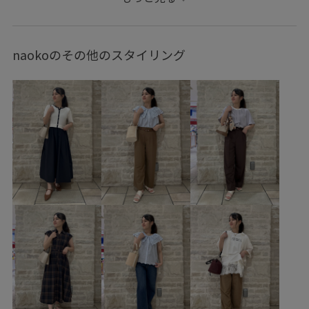
シューズ
ローファー
財布/小物
バンダナ/スカーフ
アクセサリー
ネックレス
GDM16030
GDS15060
naokoのその他のスタイリング
GIA16200
GIN26010
GIX16050
GIZ16060
25AW20
25AWbottoms
25SSRPボトムス
26SSRP_HARUTA
2WAYで使える
ROPÉPICNIC_TIMESALE
RP25AWsale値下げ
RP25AW_restock
RP25aw買い足しボトム
RP25SS
RP26SS
RP26SS_goods
RP26SS_knit
RP26SS着映えトップス
RPdenim
RP体型カバー
Tシャツ
Wbag&shoes_pickup
お出かけ用
きれいめ
きれいめカジュアル
こなれ感
ふっくら
アウター