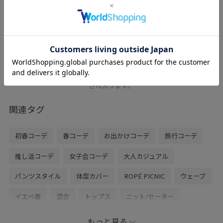
グ/2WAY
ブラウン / F
¥4,235
30%OFF
レビュー
合成皮革素材で上品なデザイン。
マチがしっかりしているので、荷物もたく
さん入ります。
関連タグ
初春コーデ
春コーデ
お出かけコーデ
旅行コーデ
推し活コーデ
女子会コーデ
大人カジュアル
パンツスタイル
体型カバー
ROPÉ PICNIC
ウェーブ
イエベ春
混合
トップス
ニット/セーター
パンツ
デニムパンツ
バッグ
ボストンバッグ
もっと見る