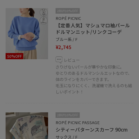
2BUY10%OFF
ROPÉ PICNIC
【定番人気】マシュマロ袖パール
ドルマンニット/リンクコーデ
ブルー系 / F
¥2,745
50%OFF
レビュー
さりげないパールが華やかな印象に。
ゆとりのあるドルマンシルエットなので、
体のラインをカバーできます。
毛玉になりにくく、洗濯機で洗えるのも嬉
しいポイント！
2BUY10%OFF
ROPÉ PICNIC PASSAGE
シティーパターンスカーフ 90cm
サックス / F