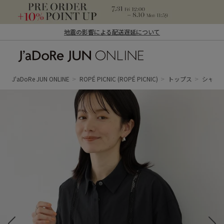
地震の影響による配送遅延について
J'aDoRe JUN ONLINE（ジャドール ジュ
ン オンライン）
J'aDoRe JUN ONLINE
ROPÉ PICNIC
(ROPÉ PICNIC)
トップス
シャツ