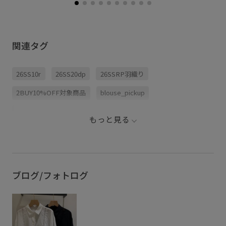
関連タグ
26SS10r
26SS20dp
26SSRP羽織り
2BUY10%OFF対象商品
blouse_pickup
RP26SS着映えトップス
こなれ感
さっと羽織れる
もっと見る
クロップド丈
コットン
コットン100%
コントラスト
シャツ
スッキリ
タンクトップ
チノパン
ドライ
ナチュラル
リラックススタイル
ブログ/フォトログ
切り替え
夏の機能素材アイテム
快適
手編み
抜け感
旬の着こなし
清涼感
羽織としても使える