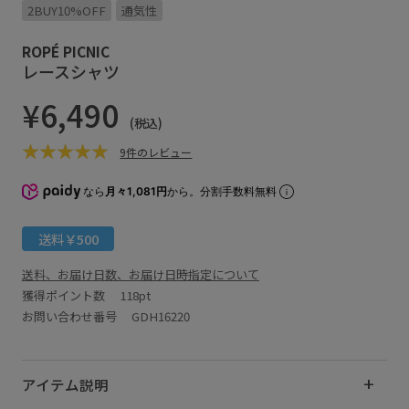
2BUY10%OFF
通気性
ROPÉ PICNIC
レースシャツ
¥6,490
(税込)
9件のレビュー
なら
月々1,081円
から。分割手数料無料
送料￥500
送料、お届け日数、お届け日時指定について
獲得ポイント数
118pt
お問い合わせ番号 GDH16220
アイテム説明