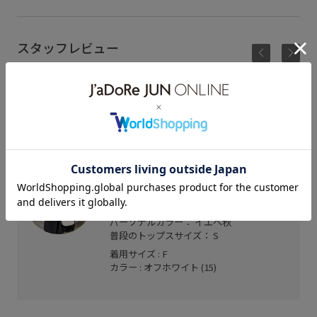
スタッフレビュー
横幅や袖口など広く作られているレースブラウス。
前を閉めて一枚でも、前を開けてTシャツなどと合
わせ羽織としても◎襟付きなのでちゃんと見えしま
す！
セントラルパーク
Natsuha (150cm)
骨格： ウェーブ
パーソナルカラー： イエベ秋
普段のトップスサイズ： S
着用サイズ : F
カラー : オフホワイト (15)