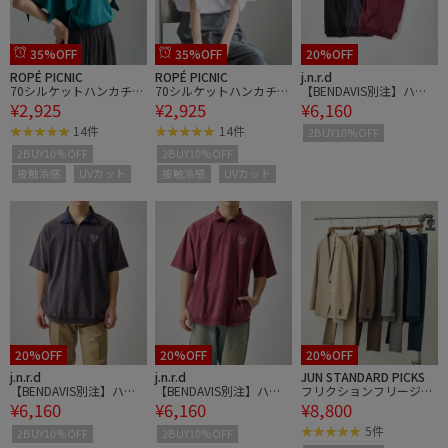
35%OFF
35%OFF
20%OFF
ROPÉ PICNIC
ROPÉ PICNIC
j.n.r.d
70シルケットハンカチス
70シルケットハンカチス
【BENDAVIS別注】ハー
¥2,925
¥2,925
¥6,160
リーブトップス/UVカッ
リーブトップス/UVカッ
フZIPプルオーバー
ト・接触冷感
ト・接触冷感
14件
14件
2BUY10%OFF
2BUY10%OFF
2BUY10%OFF
接触冷感
UVカット
接触冷感
UVカット
20%OFF
20%OFF
20%OFF
j.n.r.d
j.n.r.d
JUN STANDARD PICKS
【BENDAVIS別注】ハー
【BENDAVIS別注】ハー
フリクションフリージャ
¥6,160
¥6,160
¥8,800
フZIPプルオーバー
フZIPプルオーバー
ケット/セットアップ対
応/接触冷感
5件
2BUY10%OFF
2BUY10%OFF