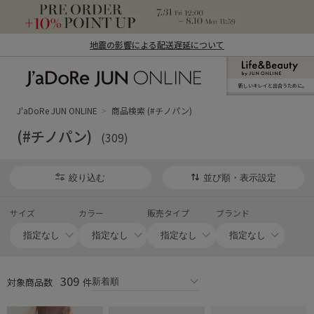
地震の影響による配送遅延について
新しいキレイと出合うために。
J'aDoRe JUN ONLINE（ジャドール ジュ
ン オンライン）
J'aDoRe JUN ONLINE
商品検索 (#チノパン)
(#チノパン)
(309)
絞り込む
並び順・表示設定
サイズ
カラー
販売タイプ
ブランド
309
対象商品数
件