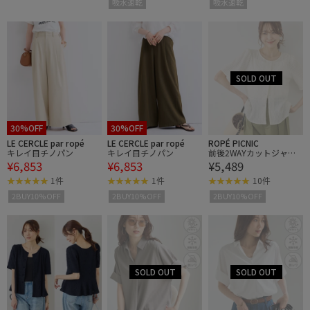
吸水速乾
吸水速乾
30%OFF
30%OFF
LE CERCLE par ropé
LE CERCLE par ropé
ROPÉ PICNIC
キレイ目チノパン
キレイ目チノパン
前後2WAYカットジャガ
¥6,853
¥6,853
¥5,489
ードカーディガントップ
ス
1件
1件
10件
2BUY10%OFF
2BUY10%OFF
2BUY10%OFF