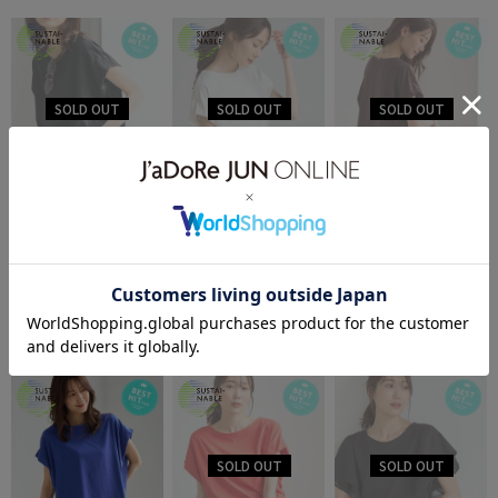
19%OFF
19%OFF
19%OFF
ROPÉ PICNIC
ROPÉ PICNIC
ROPÉ PICNIC
【ベストヒット】二の腕
【ベストヒット】二の腕
【ベストヒット】二の腕
¥2,817
¥2,817
¥2,817
すっきり見えカットトッ
すっきり見えカットトッ
すっきり見えカットトッ
プス/UV・接触冷感・吸
プス/UV・接触冷感・吸
プス/UV・接触冷感・吸
38件
38件
38件
水速乾
水速乾
水速乾
2BUY10%OFF
2BUY10%OFF
2BUY10%OFF
接触冷感
UVカット
接触冷感
UVカット
接触冷感
UVカット
吸水速乾
抗菌防臭
吸水速乾
抗菌防臭
吸水速乾
抗菌防臭