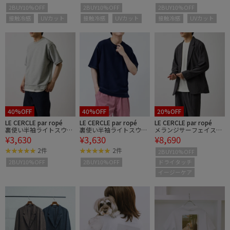
ット・接触冷感
ット・接触冷感
ット・接触冷感
2BUY10%OFF
2BUY10%OFF
2BUY10%OFF
接触冷感
UVカット
接触冷感
UVカット
接触冷感
UVカット
40%OFF
40%OFF
20%OFF
LE CERCLE par ropé
LE CERCLE par ropé
LE CERCLE par ropé
裏使い半袖ライトスウェ
裏使い半袖ライトスウェ
メランジサーフェイスリ
¥3,630
¥3,630
¥8,690
ット
ット
ラックスジャケット/セ
ットアップ対応/イージ
2件
2件
2BUY10%OFF
ーケア
ドライタッチ
2BUY10%OFF
2BUY10%OFF
イージーケア