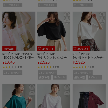
2BUY10%OFF
2BUY10%OFF
2BUY10%OFF
50%OFF
35%OFF
35%OFF
ROPÉ PICNIC PASSAGE
ROPÉ PICNIC
ROPÉ PICNIC
【DOG MAGAZINE×ROP
70シルケットハンカチス
70シルケットハンカチス
¥1,645
¥2,925
¥2,925
E' PICNIC】フォトトート
リーブトップス/UVカッ
リーブトップス/UVカッ
バッグ
ト・接触冷感
ト・接触冷感
1件
14件
14件
2BUY10%OFF
2BUY10%OFF
2BUY10%OFF
接触冷感
UVカット
接触冷感
UVカット