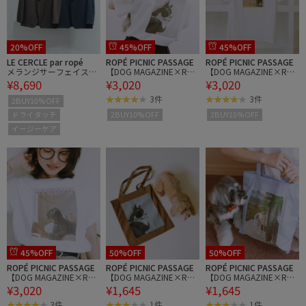
20%OFF
45%OFF
45%OFF
LE CERCLE par ropé
ROPÉ PICNIC PASSAGE
ROPÉ PICNIC PASSAGE
メランジサーフェイスリ
【DOG MAGAZINE×ROP
【DOG MAGAZINE×ROP
¥8,690
¥3,020
¥3,020
ラックスジャケット/セ
E' PICNIC】DOGフォトT
E' PICNIC】DOGフォトT
ットアップ対応/イージ
シャツ
シャツ
3件
3件
2BUY10%OFF
ーケア
ドライタッチ
2BUY10%OFF
2BUY10%OFF
イージーケア
45%OFF
50%OFF
50%OFF
ROPÉ PICNIC PASSAGE
ROPÉ PICNIC PASSAGE
ROPÉ PICNIC PASSAGE
【DOG MAGAZINE×ROP
【DOG MAGAZINE×ROP
【DOG MAGAZINE×ROP
¥3,020
¥1,645
¥1,645
E' PICNIC】DOGフォトT
E' PICNIC】フォトトート
E' PICNIC】フォトトート
シャツ
バッグ
バッグ
3件
1件
1件