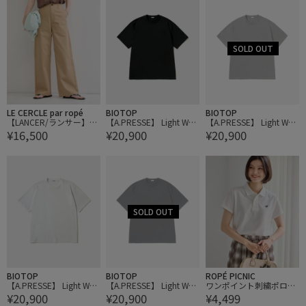
LE CERCLE par ropé
BIOTOP
BIOTOP
【LANCER/ランサー】ワ
【A.PRESSE】 Light Wei
【A.PRESSE】 Light Wei
¥16,500
¥20,900
¥20,900
イド チノパンツ
ght T-Shirt
ght T-Shirt
BIOTOP
BIOTOP
ROPÉ PICNIC
【A.PRESSE】 Light Wei
【A.PRESSE】 Light Wei
ワンポイント刺繍ポロシ
¥20,900
¥20,900
¥4,499
ght T-Shirt
ght T-Shirt
ャツ