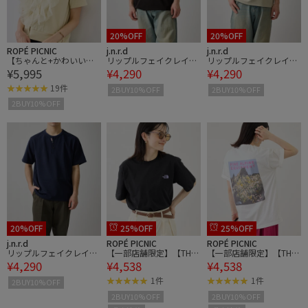
20%OFF
20%OFF
ROPÉ PICNIC
j.n.r.d
j.n.r.d
【ちゃんと+かわいい保
リップルフェイクレイヤ
リップルフェイクレイヤ
¥5,995
¥4,290
¥4,290
証】チュールフリルカー
ードヘンリーネック
ードヘンリーネック
ディガントップス/UVケ
19件
2BUY10%OFF
2BUY10%OFF
ア
2BUY10%OFF
20%OFF
25%OFF
25%OFF
j.n.r.d
ROPÉ PICNIC
ROPÉ PICNIC
リップルフェイクレイヤ
【一部店舗限定】【THE
【一部店舗限定】【THE
¥4,290
¥4,538
¥4,538
ードヘンリーネック
NORTH FACE】S/S Moun
NORTH FACE】S/S Moun
tain Flower Tee
tain Flower Tee
1件
1件
2BUY10%OFF
2BUY10%OFF
2BUY10%OFF