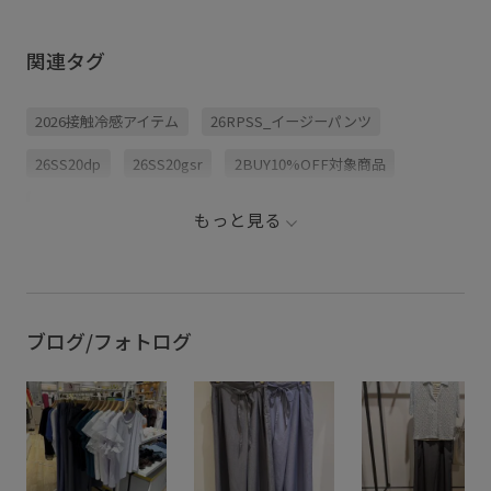
ンしない
組んでみたよ🎶ムシムシ
相性抜群で万能なカラー
れる簡単
と暑くなっているので、
でみんな大好きやと思う
🌼 今回はパンツに付いて
涼しく快適に過ごしちゃ
んやけど… ⁡ 「夏に黒って
関連タグ
いる紐状
お〜👀 ⁡ #ropepicnic #夏
重くない？」 ⁡ って思った
いますが
コーデ #デートコーデ #
ことある人多くないです
持ちの細
旅行コーデ #夏服
か？🤔💭 ⁡ 私も普段8割黒
でも出来
着とるんやけど、重たく
2026接触冷感アイテム
26RPSS_イージーパンツ
てください😌
見えんよーに拘っとるの
ツコーデ 
は ・アクセサリーは絶対
アレンジ動
につける ・可愛い要素が
26SS20dp
26SS20gsr
2BUY10%OFF対象商品
ュアルコー
ある黒を選ぶ たったこれ
楽ちんコ
だけ☝🏻 ͗ ͗ ⁡ 黒は引き締め効
果もある色やけん、着る
ROPÉPICNIC_TIMESALE
SALEランキングTOP100
だけでスタイルよく見え
もっと見る
るのも大好きポイントの1
UVケア
きれいめ
ちゃんとプラスかわいい保証
つなんよなー🤤 ⁡ この夏に
もオススメのコーデやけ
ん、ぜひ参考になれば嬉
カットソー
ゴム仕様
サイズ調整
スッキリ
しいです🕊 ⁡
┈┈┈┈┈┈┈┈┈┈ ⁡
#ropepicnic #大人カジュ
ストレッチ性
トップス
ナイロン
ニット
ブログ/フォトログ
アルコーデ #ブラックコ
ーデ #ちゃんとプラスか
わいい保証
パンツ
フリル
ベルト
メリハリ
リラックス感
上品
伸縮性
光沢感
冷んやり
夏の機能素材アイテム
快適
接触冷感
機能素材