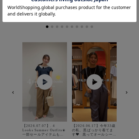
カラー : ネイビー (40)
【2026.
ゆったり
リ見せ✨ ゆるっとラフさ
が可愛い
のTシャツ
【2026.07.07】. 4
【2026.06.17】今年33歳
まま着る
Looks Summer Outfits☀️
の私、黒ばっかり着てま
っぽくなっ
一部セールアイテムも含
す🖤 ⁡ 黒ってオールシーズ
そんな方
めた商品で推しコーデを
ン使えて、どんな色とも