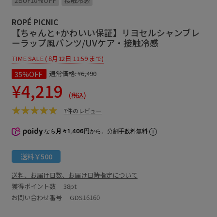
2BUY10%OFF
接触冷感
ROPÉ PICNIC
【ちゃんと+かわいい保証】リヨセルシャンブレ
ーラップ風パンツ/UVケア・接触冷感
TIME SALE ( 8月12日 11:59 まで)
35%OFF
通常価格:
¥6,490
¥4,219
(税込)
7件のレビュー
なら
月々1,406円
から。分割手数料無料
送料￥500
送料、お届け日数、お届け日時指定について
獲得ポイント数
38pt
お問い合わせ番号 GDS16160