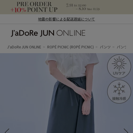
地震の影響による配送遅延について
J'aDoRe JUN ONLINE（ジャドール ジュ
ン オンライン）
J'aDoRe JUN ONLINE
ROPÉ PICNIC
(ROPÉ PICNIC)
パンツ
パンツ