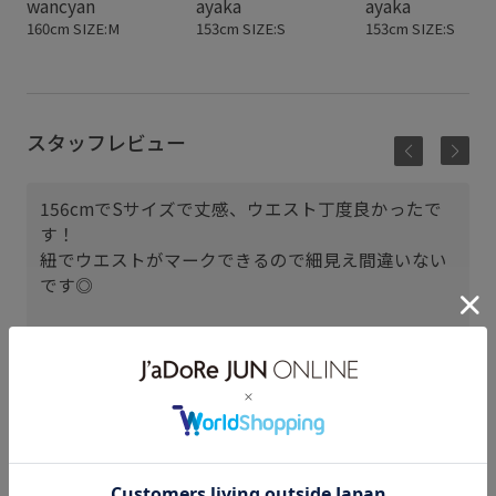
wancyan
ayaka
ayaka
160cm SIZE:M
153cm SIZE:S
153cm SIZE:S
スタッフレビュー
156cmでSサイズで丈感、ウエスト丁度良かったで
す！
紐でウエストがマークできるので細見え間違いない
です◎
三井アウトレットパーク ジャズ
ドリーム長島
AIRI (156cm)
骨格： ナチュラル
パーソナルカラー： イエベ春
普段のボトムスサイズ： S
着用サイズ : S