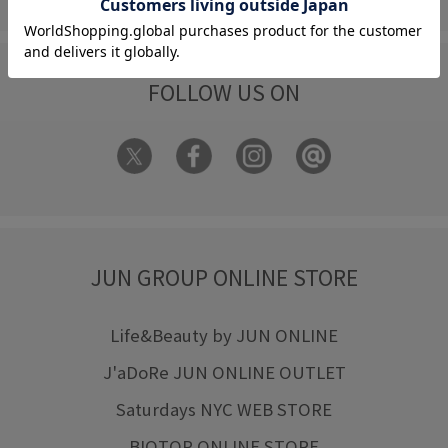
FOLLOW US ON
JUN GROUP ONLINE STORE
Life&Beauty by JUN ONLINE
J'aDoRe JUN ONLINE OUTLET
Saturdays NYC WEB STORE
BIOTOP ONLINE STORE