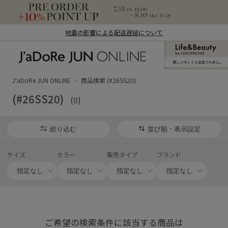
地震の影響による配送遅延について
新しいキレイと出合うために。
J'aDoRe JUN ONLINE（ジャドール ジュ
ン オンライン）
J'aDoRe JUN ONLINE
商品検索 (#26SS20)
(#26SS20)
(0)
絞り込む
並び順・表示設定
サイズ
カラー
販売タイプ
ブランド
ご希望の検索条件に該当する商品は