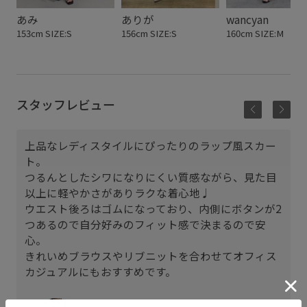
あみ
ありが
wancyan
153cm SIZE:S
156cm SIZE:S
160cm SIZE:M
スタッフレビュー
上品なレディスタイルにぴったりのラップ風スカー
ト。
つるんとしたシワになりにくい質感ながら、見た目
以上に軽やかさがありラクな着心地♩
ウエスト後ろはゴムになっており、内側にボタンが2
つあるので自分好みのフィット感で決まるので安
心。
きれいめブラウスやリブニットを合わせてオフィス
カジュアルにもおすすめです。
鳥栖プレミアムアウトレット