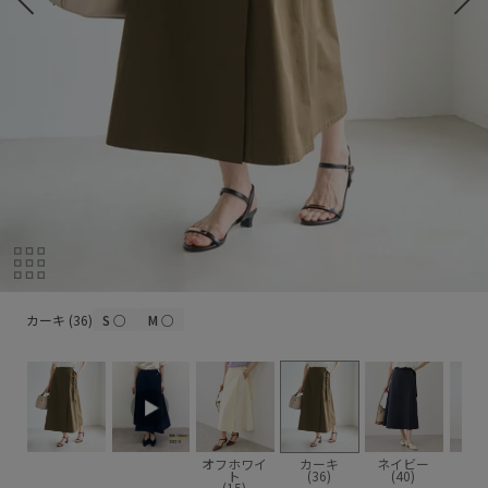
カーキ (36)
カーキ (36)
S
○
M
○
オフホワイ
カーキ
ネイビー
ト
(36)
(40)
(15)