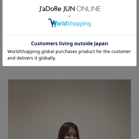
ｉｒｅ (151cm)
骨格： ストレート
パーソナルカラー： イエベ秋
普段のボトムスサイズ： 36〜38
着用サイズ : S
カラー : ネイビー (40)