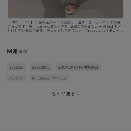
【2026.06.11】. \ 保存必須👀 / 私が思う「結局、こういうコーデがモ
テるんです！🌺」と思った夏コーデを3選組んでみました☀️ 商品はタグ
付けしているので是非、チェックしてみてね✅ ⁡ ⁡ #ropepicnic #夏コーデ
#旅行コーデ #デートコーデ #骨格ウェーブ
関連タグ
26SS10r
26SS20dp
2BUY10%OFF対象商品
Aライン
PriceDownアイテム
ROPÉPICNIC_TIMESALE
きれいめ
ゴム仕様
もっと見る
シワになりにくい
スカート
ストレスフリー
トップス
ニット
フレンチスリーブ
ペチコート
ポリエステル
ポリエステル100%
メリハリ