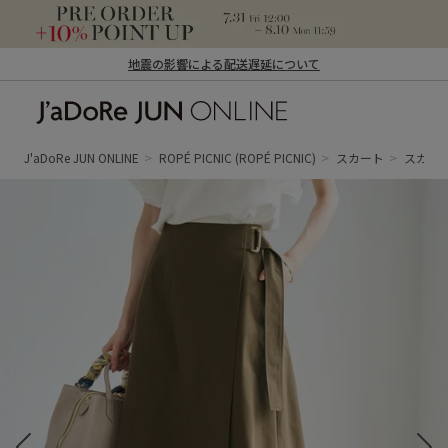
地震の影響による配送遅延について
J'aDoRe JUN ONLINE（ジャドール ジュ
ン オンライン）
J'aDoRe JUN ONLINE
ROPÉ PICNIC
(ROPÉ PICNIC)
スカート
スカー