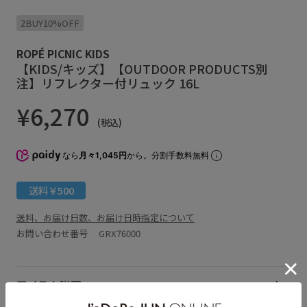
2BUY10%OFF
ROPÉ PICNIC KIDS
【KIDS/キッズ】【OUTDOOR PRODUCTS別
注】リフレクター付リュック 16L
¥6,270
(税込)
なら
月々1,045円
から。分割手数料無料
送料￥500
送料、お届け日数、お届け日時指定について
お問い合わせ番号 GRX76000
アイテム説明