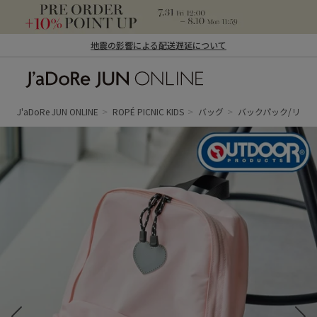
地震の影響による配送遅延について
J'aDoRe JUN ONLINE（ジャドール ジュ
ン オンライン）
J'aDoRe JUN ONLINE
ROPÉ PICNIC KIDS
バッグ
バックパック/リュ