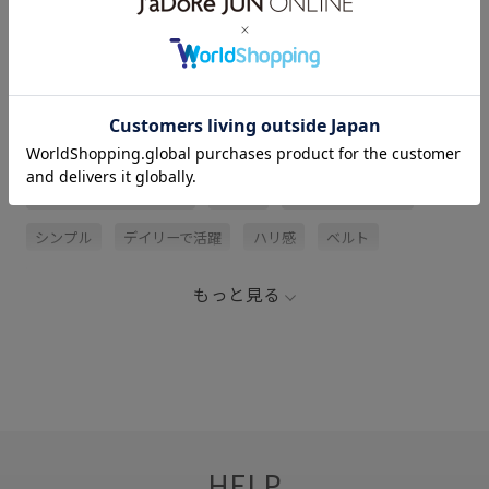
サイズ・素材・お手入れ方法
関連タグ
2BUY10%OFF対象商品
キッズ
ショルダーバッグ
シンプル
デイリーで活躍
ハリ感
ベルト
ポリエステル
リュック
別注
別注アイテム
もっと見る
旅行
長財布
HELP