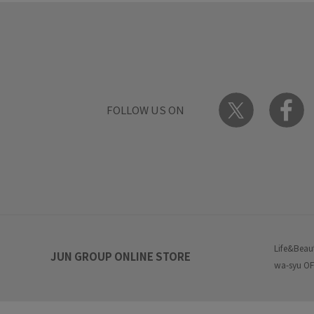
FOLLOW US ON
Life&Beau
JUN GROUP ONLINE STORE
wa-syu OF