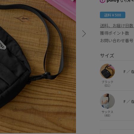
なら
月々
送料￥500
送料、お届け日数
獲得ポイント
お問い合わせ番号 
サイズ
F
／
ブラック
（01）
F
／
サックス
（48）