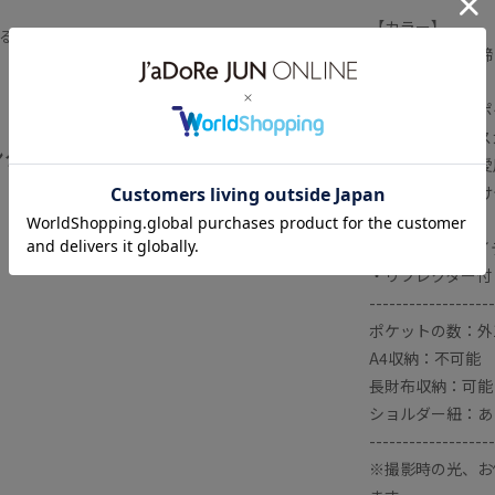
イテム
小物
爽やか
【カラー】
る
・シックに引き締
【スタイリングポ
・ワンピースやス
ング
全てみる
・性別を問わず愛
・身軽なお出かけ
【同シリーズアイ
・リフレクター付リュ
-------------------
ポケットの数：外
A4収納：不可能
長財布収納：可能
ショルダー紐：あ
-------------------
※撮影時の光、お