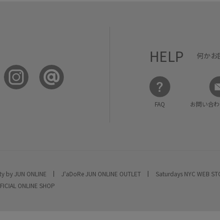
HELP
何かお
FAQ
お問い合わ
ty by JUN ONLINE
J'aDoRe JUN ONLINE OUTLET
Saturdays NYC WEB S
FICIAL ONLINE SHOP