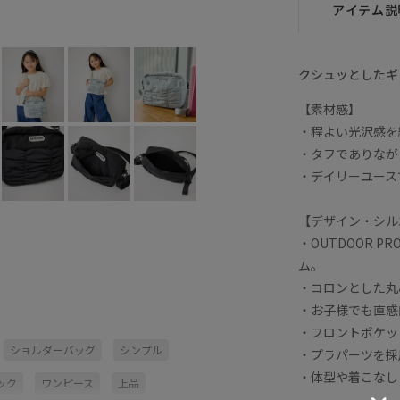
アイテム説
サックス (48)
F
○
クシュッとしたギ
【素材感】
・程よい光沢感を
・タフでありなが
・デイリーユース
【デザイン・シル
・OUTDOOR P
ム。
・コロンとした丸
・お子様でも直感
・フロントポケッ
ショルダーバッグ
シンプル
・プラパーツを採
・体型や着こなし
ック
ワンピース
上品