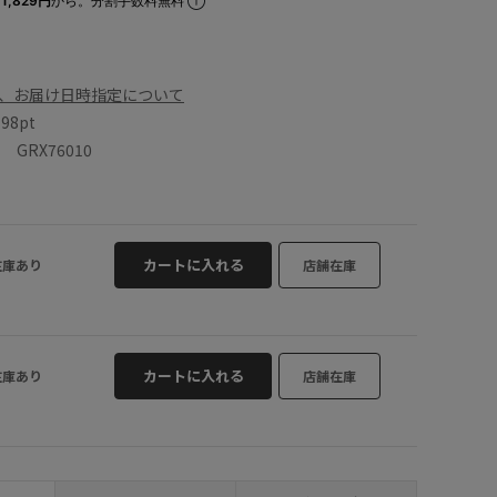
1,829円
から。分割手数料無料
、お届け日時指定について
数
98pt
GRX76010
カートに入れる
在庫あり
店舗在庫
カートに入れる
在庫あり
店舗在庫