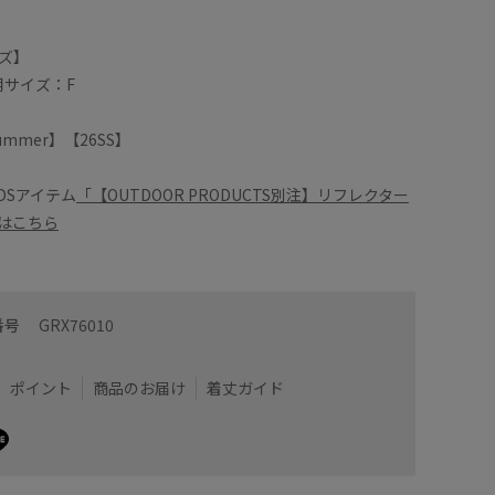
ズ】
用サイズ：F
/Summer】【26SS】
DSアイテム
「【OUTDOOR PRODUCTS別注】リフレクター
」はこちら
番号
GRX76010
ポイント
商品のお届け
着丈ガイド