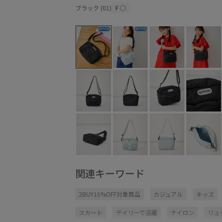
ブラック (01)
F
○
関連キーワード
2BUY10%OFF対象商品
カジュアル
キッズ
スカート
デイリーで活躍
ナイロン
リュ