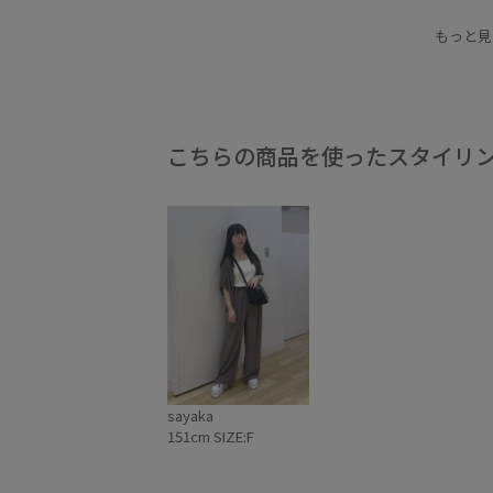
丸みのあるフォルム
光沢感
別注
別注ア
もっと見
長さ調節可能
長財布
高見え
こちらの商品を使ったスタイリ
sayaka
151cm SIZE:F