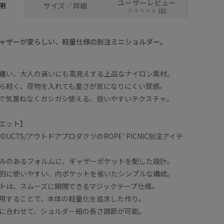
ユーザーレビュー
明
サイズ／詳細
(0)
ャザーが愛らしい、軽量仕様の別注ミニショルダー。
纏い、大人の装いにも高見えする上品なナイロン素材。
ら軽く、荷物を入れても重さが気になりにくい質感。
で気兼ねなくガシガシ使える、扱いやすいテクスチャ。
エット】
RODUCTS/アウトドアプロダクツのROPE' PICNIC別注アイテ
みのあるフォルムに、ギャザーポケットを配した設計。
的に使いやすい、内ポケットを省いたシンプルな構成。
トは、スムーズに開閉できるマジックテープ仕様。
用することで、本体の軽量化を追求した作り。
に合わせて、ショルダー紐の長さ調節が可能。