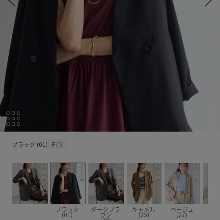
ブラック (01)
ブラック (01)
F
○
ブラック
ダークブラ
キャメル
ベージュ
ネイ
(01)
ウン
(25)
(27)
(4
(20)