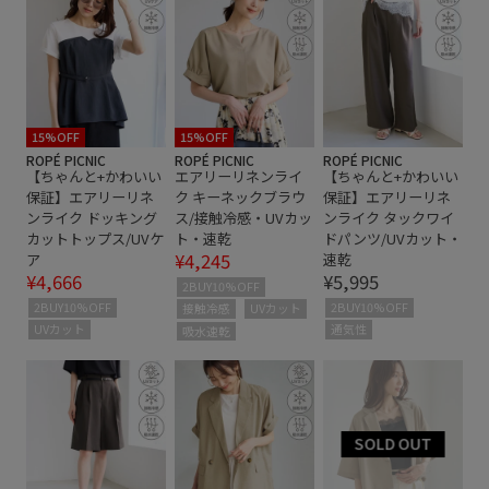
セットアップ対象商品
ドライ
ナチュラル
ヘルシー
マルチに活躍
マーブル
リネン
冷感素材
冷房対策
大人カジュアル
自宅で洗える
軽快
通気性
金ボタン
麻
15%OFF
15%OFF
ROPÉ PICNIC
ROPÉ PICNIC
ROPÉ PICNIC
【ちゃんと+かわいい
エアリーリネンライ
【ちゃんと+かわいい
保証】エアリーリネ
ク キーネックブラウ
保証】エアリーリネ
ンライク ドッキング
ス/接触冷感・UVカッ
ンライク タックワイ
カットトップス/UVケ
ト・速乾
ドパンツ/UVカット・
¥4,245
ア
速乾
¥4,666
¥5,995
2BUY10%OFF
2BUY10%OFF
2BUY10%OFF
接触冷感
UVカット
UVカット
通気性
吸水速乾