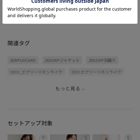
局何を買
という方
【2026.07.23】. 7月の購
ングをチェック
【2026.07.10】｜ 暑さ
入品紹介 今月もたくさん
ルに売れ
も、汗も、 お手入れの手
買いました🛍️ 私はとても
テムを 
間も気になるこれからの
優柔不断な性格なので、
ご紹介🥇
季節 🌿 接触冷感やUVケ
欲しいものはいつもじっ
ar7mkn
ア、汗染み防止など 忙し
くり考えてから購入して
💁🏻‍♀️ 気になっていたあの
い毎日にうれしい機能を
います！ そしてお気に入
アイテムも
備えたトップスがあれ
関連タグ
りのアイテムは2色買いし
できるチ
ば、 毎日のおしゃれがも
がち！笑 今回紹介した中
ぜひお買
っと快適に。 着るだけ
ではジャケット、ワイド
てみてくださ
で、気分も時間にも ゆと
パンツ、オーガンジーサ
jadorejunonl
りが生まれる “ 高機能タ
26RPUVCARE
26SSRPジャケット
26SSRP羽織り
ンダルが2色目の購入です
ペピクニッ
イパ服 ”を、 インフルエ
😏✨ 夏は室内の冷房が強
#ropepicn
ンサーとしても活躍する
いので、意外と長袖が活
入江史織さん ( sh10110 )
26SS_エアリーリネンライク
26SSエアリーリネンライク
躍します💭 夏服購入の参
の 旬な着こなしとともに
考になれば嬉しいです☺︎
ご紹介します ✍🏻
#ropepicnic #購入品紹介
jadorejunonline __ #ロ
2BUY10%OFF対象商品
ROPÉPICNIC_TIMESALE
#リアルバイ #夏コーデ #
ペピクニック
もっと見る
きれいめカジュアル
#ropepicnic #オフィスカ
RP26SS_besthit
SALEランキングTOP100
きれいめ
ジュアル
さらりと快適
すぐ乾く
ちゃんとプラスかわいい保証
イージーケア
オフィス
オフィスカジュアル
セットアップ対象
オンにもオフにも
カジュアル
サステナブル