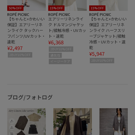
50%OFF
15%OFF
15%OFF
ROPÉ PICNIC
ROPÉ PICNIC
ROPÉ PICNIC
【ちゃんと+かわいい
エアリーリネンライ
【ちゃんと+かわいい
保証】エアリーリネ
ク ドルマンジャケッ
保証】エアリーリネ
ンライク タックハー
ト/接触冷感・UVカッ
ンライク ハーフスリ
フパンツ/UVカット・
ト・速乾
ーブジャケット/接触
¥6,368
速乾
冷感・UVカット・速
¥2,497
乾
2BUY10%OFF
¥5,947
2BUY10%OFF
通気性
2BUY10%OFF
イージーケア
ブログ/フォトログ