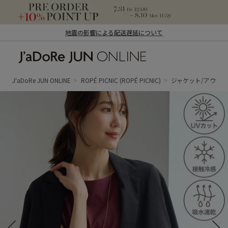
地震の影響による配送遅延について
J'aDoRe JUN ONLINE（ジャドール ジュ
ン オンライン）
J'aDoRe JUN ONLINE
ROPÉ PICNIC
(ROPÉ PICNIC)
ジャケット/アウタ