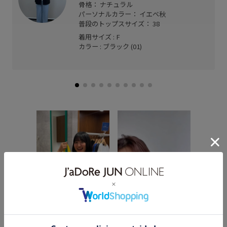
骨格： ナチュラル
パーソナルカラー： イエベ秋
普段のトップスサイズ： 38
着用サイズ : F
カラー : ブラック (01)
｜ 夏の
同時に人気急