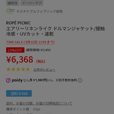
通気性
イージーケア
サステナブルファブリック使用
ROPÉ PICNIC
エアリーリネンライク ドルマンジャケット/接触
冷感・UVカット・速乾
TIME SALE ( 8月12日 11:59 まで)
15%OFF
通常価格:
¥7,491
¥6,368
(税込)
21件のレビュー
なら
月々1,061円
から。分割手数料無料
送料￥500
送料、お届け日数、お届け日時指定について
獲得ポイント数
57pt