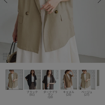
ブラック
ダークブラ
キャメル
ベージュ
ネイ
(01)
ウン
(25)
(27)
(4
(20)