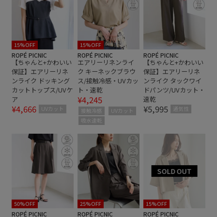
ナチュラル
ヘルシー
リネン
上品
冷感素材
大人カジュアル
抜け感
自宅で洗える
軽快
通気性
麻
15%OFF
15%OFF
ROPÉ PICNIC
ROPÉ PICNIC
ROPÉ PICNIC
【ちゃんと+かわいい
エアリーリネンライ
【ちゃんと+かわいい
保証】エアリーリネ
ク キーネックブラウ
保証】エアリーリネ
ンライク ドッキング
ス/接触冷感・UVカッ
ンライク タックワイ
カットトップス/UVケ
ト・速乾
ドパンツ/UVカット・
¥4,245
ア
速乾
¥4,666
¥5,995
UVカット
通気性
接触冷感
UVカット
吸水速乾
50%OFF
25%OFF
15%OFF
ROPÉ PICNIC
ROPÉ PICNIC
ROPÉ PICNIC