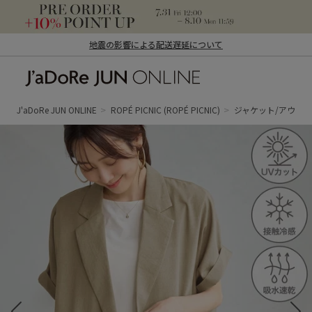
地震の影響による配送遅延について
J'aDoRe JUN ONLINE（ジャドール ジュ
ン オンライン）
J'aDoRe JUN ONLINE
ROPÉ PICNIC
(ROPÉ PICNIC)
ジャケット/アウタ