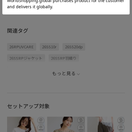
も大人気
【2026.07.17】｜ 5着で
【2026.06.26】｜ 雨の多
ネンライク
叶える！夏の着まわしコ
い6月は、どうしても部屋
のジャケ
ーデをCHECK ✍🏻🤍 旅行
干しが多くなる 🥺🫯 梅雨
丈でおし
にも、おでかけにも。 荷
のおしゃれを快適にする
ゆったり
物はできるだけコンパク
なら、 さらっと乾きやす
リーブで
トにしたいけれど おしゃ
い速乾素材がおすすめ！
わんし、
れは妥協したくない！ そ
部屋干しだけでなく汗も
関連タグ
い機能が
んな願いを叶えるのが た
乾きやすいから、 暑い日
るのが最高
った5着で楽しめる着まわ
も湿気が気になる日も心
がない日
しコーデ 🌿 この夏のおで
地よく過ごせる 😌🌿 ジメ
バッチリ
かけは、 ロペピクニック
ジメ気分まで吹き飛ばす
26RPUVCARE
26SS10r
26SS20dp
しい日は
の着回し力抜群な5着と一
おすすめアイテムを
着とけば間違
緒に楽しもう！
nya__0615 とチェック ✔︎
ぜひみな
jadorejunonline staff /
梅雨のおしゃれは快適さ
26SSRPジャケット
26SSRP羽織り
の参考に
68norah57 __ #ロペピク
も妥協せず、乗りこえよ
す🕊 ⁡ 
ニック #ropepicnic #着ま
う🌧️ jadorejunonline __
#ropepi
わし #夏コーデ
#ロペピクニック #雨の日
26SS_エアリーリネンライク
26SSエアリーリネンライク
アルコーデ
コーデ #梅雨 #rainyday
もっと見る
リーブジャ
ROPÉPICNIC_TIMESALE
きれいめ
さっと羽織れる
んとプラ
#体型カ
さらりと快適
すぐ乾く
ちゃんとプラスかわいい保証
ゆったり
イージーケア
オフィス
セットアップ対象
オフィスカジュアル
オンにもオフにも
サステナブル
セットアップ対象商品
ドライ
ドルマンスリーブ