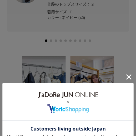
普段のトップスサイズ： S
着用サイズ : F
カラー : ネイビー (40)
【2026.
で決まる服
ROPÉ P
💛 私の