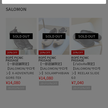
安定感
幅広
快適
男女兼用
耐久性
通気性
SALOMON
都会的
20%OFF
20%OFF
20%OFF
ROPÉ PICNIC
ROPÉ PICNIC
ROPÉ PICNIC
PASSAGE
PASSAGE
PASSAGE
【一部店舗限定】
【一部店舗限定】
【J'aDoRe限定】
【SALOMON/サロモ
【SALOMON/サロモ
【SALOMON/サロモ
ン】X-ADVENTURE
ン】SOLAMPHIBIAN
ン】REELAX SLIDE
¥14,080
GORE-TEX
6.0
¥14,080
¥7,040
2BUY10%OFF
2BUY10%OFF
2BUY10%OFF