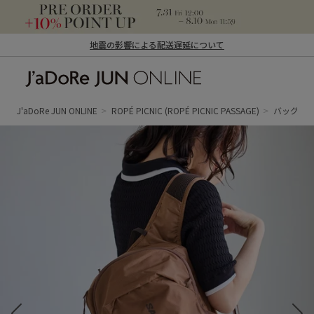
地震の影響による配送遅延について
J'aDoRe JUN ONLINE（ジャドール ジュ
ン オンライン）
J'aDoRe JUN ONLINE
ROPÉ PICNIC
(ROPÉ PICNIC PASSAGE)
バッグ