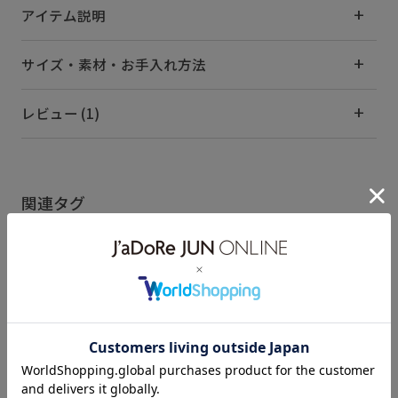
アイテム説明
サイズ・素材・お手入れ方法
レビュー (1)
関連タグ
26SS10r
26SS20dp
2BUY10%OFF対象商品
RP_salomon
SALOMON
クッション性
シャープ
シンプル
スタイリッシュ
スポーツ
スポーティ
もっと見る
セットアップ
ナイロン
ミニマル
メッシュ
モダン
ユニセックス
レンガ
夏の機能素材アイテム