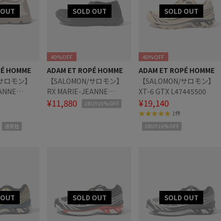
40%OFF
40%OFF
PÉ HOMME
ADAM ET ROPÉ HOMME
ADAM ET ROPÉ HOMME
/サロモン】
【SALOMON/サロモン】
【SALOMON/サロモン】
ANNE
RX MARIE-JEANNE
XT-6 GTX L47445500
L47363200
¥11,880
¥19,140
2BUY10%OFF
1件
通気性
2BUY10%OFF