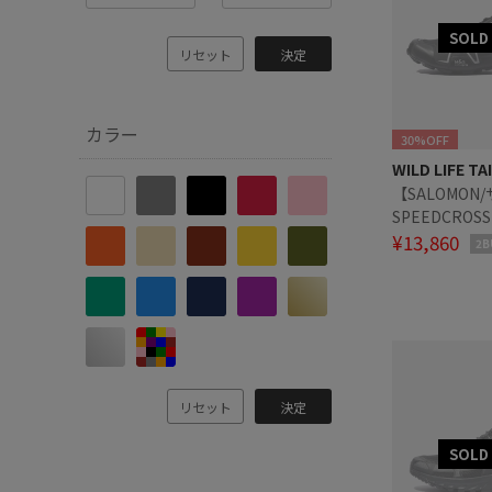
リセット
決定
カラー
30%OFF
WILD LIFE TA
【SALOMON
SPEEDCROSS
L47588000
¥13,860
2B
リセット
決定