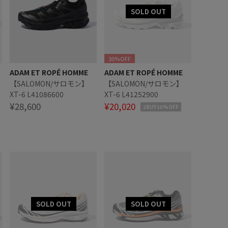
30%OFF
ADAM ET ROPÉ HOMME
ADAM ET ROPÉ HOMME
【SALOMON/サロモン】
【SALOMON/サロモン】
XT-6 L41086600
XT-6 L41252900
¥28,600
¥20,020
2BUY10%OFF