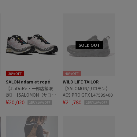
30%OFF
40%OFF
SALON adam et ropé
WILD LIFE TAILOR
【J'aDoRe・一部店舗限
【SALOMON/サロモン】
定】【SALOMON（サロモ
ACS PRO GTX L47599400
ン）】XT-6
¥20,020
¥21,780
2BUY10%OFF
2BUY10%OFF