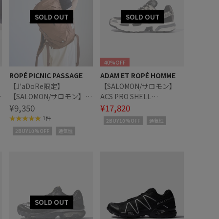
40%OFF
ROPÉ PICNIC PASSAGE
ADAM ET ROPÉ HOMME
【J'aDoRe限定】
【SALOMON/サロモン】
【SALOMON/サロモン】
ACS PRO SHELL
TRAILBLAZER 10
¥9,350
L47957000
¥17,820
1件
2BUY10%OFF
通気性
2BUY10%OFF
通気性