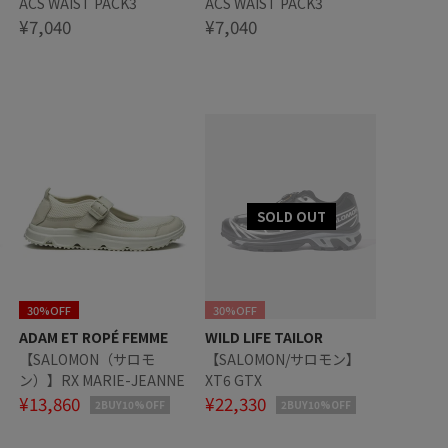
ACS WAIST PACK3
ACS WAIST PACK3
¥7,040
¥7,040
30%OFF
30%OFF
ADAM ET ROPÉ FEMME
WILD LIFE TAILOR
【SALOMON（サロモ
【SALOMON/サロモン】
ン）】RX MARIE-JEANNE
XT6 GTX
¥13,860
¥22,330
2BUY10%OFF
2BUY10%OFF