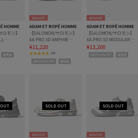
40%OFF
40%OFF
PÉ HOMME
ADAM ET ROPÉ HOMME
ADAM ET ROPÉ HOMME
/サロモン】
【SALOMON/サロモン】
【SALOMON/サロモン】
LL
XA PRO 3D AMPHIB
XA PRO 3D MODULAR
L47740000
¥11,220
L47963700
¥13,200
1件
通気性
2BUY10%OFF
通気性
2BUY10%OFF
通気性
40%OFF
40%OFF