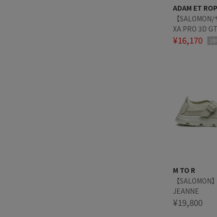
ADAM ET RO
【SALOMON
XA PRO 3D G
L49214300
¥16,170
2B
M TO R
【SALOMON】
JEANNE
¥19,800