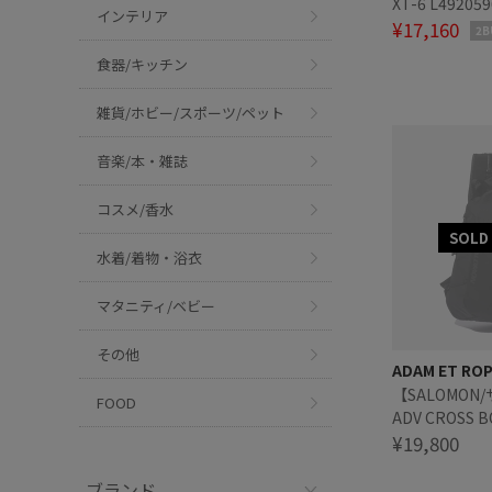
XT-6 L492059
インテリア
¥17,160
2B
食器/キッチン
雑貨/ホビー/スポーツ/ペット
音楽/本・雑誌
コスメ/香水
水着/着物・浴衣
マタニティ/ベビー
その他
ADAM ET RO
【SALOMON
FOOD
ADV CROSS B
¥19,800
ブランド