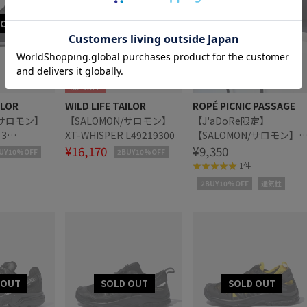
30%OFF
ILOR
WILD LIFE TAILOR
ROPÉ PICNIC PASSAGE
/サロモン】
【SALOMON/サロモン】
【J'aDoRe限定】
 3
XT-WHISPER L49219300
【SALOMON/サロモン】
¥16,170
TRAILBLAZER 10
¥9,350
UY10%OFF
2BUY10%OFF
1件
2BUY10%OFF
通気性