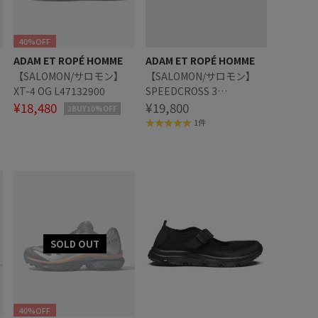
40%OFF
ADAM ET ROPÉ HOMME
ADAM ET ROPÉ HOMME
【SALOMON/サロモン】
【SALOMON/サロモン】
XT-4 OG L47132900
SPEEDCROSS 3
¥18,480
L47588000
¥19,800
2BUY10%OFF
1件
40%OFF