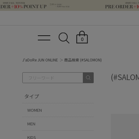
0
J'aDoRe JUN ONLINE
商品検索 (#SALOMON)
(#SALO
タイプ
WOMEN
MEN
KIDS