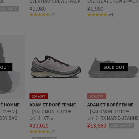
00
EVERYDAY CREW 3-PACK
EVERYDAY CREW 3-PACK
¥1,980
¥1,980
UY10%OFF
3件
3件
30%OFF
30%OFF
PÉ HOMME
ADAM ET ROPÉ FEMME
ADAM ET ROPÉ FEMME
/サロモン】
【SALOMON（サロモ
【SALOMON（サロモ
ODY BAG
ン）】 XT-6
ン）】RX MARIE-JEANNE
¥20,020
¥13,860
2BUY10%OFF
2件