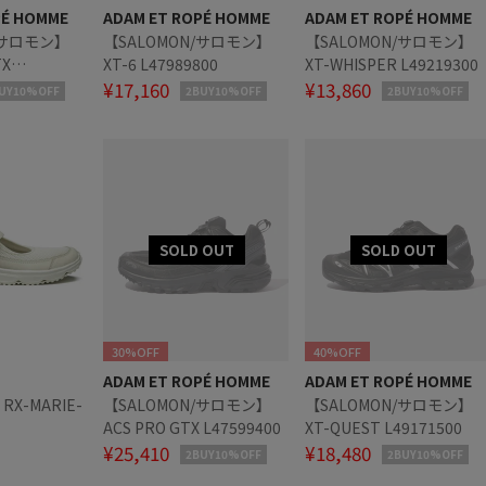
PÉ HOMME
ADAM ET ROPÉ HOMME
ADAM ET ROPÉ HOMME
/サロモン】
【SALOMON/サロモン】
【SALOMON/サロモン】
TX
XT-6 L47989800
XT-WHISPER L49219300
¥17,160
¥13,860
UY10%OFF
2BUY10%OFF
2BUY10%OFF
30%OFF
40%OFF
ADAM ET ROPÉ HOMME
ADAM ET ROPÉ HOMME
RX-MARIE-
【SALOMON/サロモン】
【SALOMON/サロモン】
ACS PRO GTX L47599400
XT-QUEST L49171500
¥25,410
¥18,480
2BUY10%OFF
2BUY10%OFF