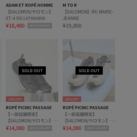
ADAM ET ROPÉ HOMME
M TO R
【SALOMON/サロモン】
【SALOMON】RX-MARIE-
XT-4 OG L47990800
JEANNE
¥18,480
¥19,800
2BUY10%OFF
20%OFF
20%OFF
ROPÉ PICNIC PASSAGE
ROPÉ PICNIC PASSAGE
【一部店舗限定】
【一部店舗限定】
【SALOMON/サロモン】X-
【SALOMON/サロモン】
ADVENTURE GORE-TEX
¥14,080
SOLAMPHIBIAN
¥14,080
2BUY10%OFF
2BUY10%OFF