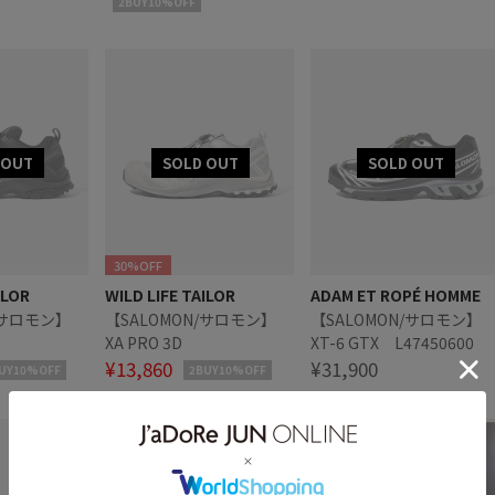
2BUY10%OFF
30%OFF
ILOR
WILD LIFE TAILOR
ADAM ET ROPÉ HOMME
/サロモン】
【SALOMON/サロモン】
【SALOMON/サロモン】
XA PRO 3D
XT-6 GTX L47450600
¥13,860
¥31,900
UY10%OFF
2BUY10%OFF