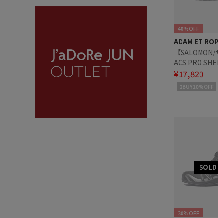
40%OFF
ADAM ET RO
【SALOMON
ACS PRO SHE
L49160900
¥17,820
2BUY10%OFF
30%OFF