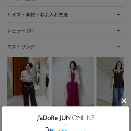
サイズ・素材・お手入れ方法
レビュー (3)
スタイリング
HINA
toshico.
ayano
143cm SIZE:F
165cm SIZE:F
153cm SIZE:F