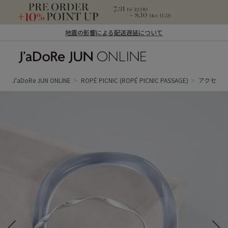
地震の影響による配送遅延について
J'aDoRe JUN ONLINE（ジャドール ジュ
ン オンライン）
J'aDoRe JUN ONLINE
ROPÉ PICNIC
(ROPÉ PICNIC PASSAGE)
アクセサ