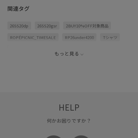
関連タグ
26SS20dp
26SS20gsr
2BUY10%OFF対象商品
ROPÉPICNIC_TIMESALE
RP26under4200
Tシャツ
アクリル
シャツ
シャープ
シンプル
もっと見る
シンプルなTシャツ
セット
タウンユース
ツイストデザイン
デニム合わせ
バングル
ブラウス
モード
ワンピース
万能アイテム
夏のレジャー
女性らしさ
抜け感
清涼感
HELP
異素材コンビネーション
都会的
何かお困りですか？