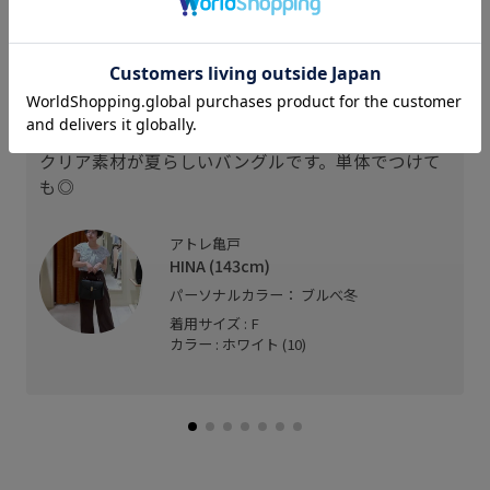
スタッフレビュー
クリア素材が夏らしいバングルです。単体でつけて
も◎
アトレ亀戸
HINA (143cm)
パーソナルカラー： ブルべ冬
着用サイズ : F
カラー : ホワイト (10)