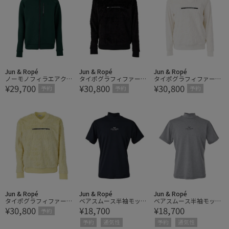
Jun & Ropé
Jun & Ropé
Jun & Ropé
ノーモノフィラエアクッ
タイポグラフィファーエ
タイポグラフィファーエ
¥29,700
¥30,800
¥30,800
ション フルジップパーカ
ンボス 長袖プルオーバー
ンボス 長袖プルオーバー
予約
予約
予約
ー
Jun & Ropé
Jun & Ropé
Jun & Ropé
タイポグラフィファーエ
ベアスムース半袖モック
ベアスムース半袖モック
¥30,800
¥18,700
¥18,700
ンボス 長袖プルオーバー
ネックシャツ/UV・吸
ネックシャツ/UV・吸
予約
水・接触冷感
水・接触冷感
予約
通気性
予約
通気性