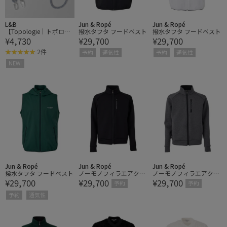
L&B
Jun & Ropé
Jun & Ropé
【Topologie｜トポロジ
撥水タフタ フードベスト
撥水タフタ フードベスト
¥4,730
¥29,700
¥29,700
ー】Wares Straps 8.0mm
Rope Strap ロープスト
2件
予約
通気性
予約
通気性
ラップ
NEW!
Jun & Ropé
Jun & Ropé
Jun & Ropé
撥水タフタ フードベスト
ノーモノフィラエアクッ
ノーモノフィラエアクッ
¥29,700
¥29,700
¥29,700
ション フルジップパーカ
ション フルジップパーカ
予約
予約
ー
ー
予約
通気性