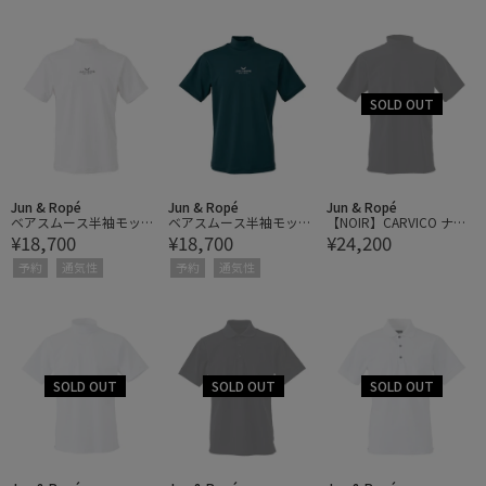
Jun & Ropé
Jun & Ropé
Jun & Ropé
ベアスムース半袖モック
ベアスムース半袖モック
【NOIR】CARVICO ナイ
¥18,700
¥18,700
¥24,200
ネックシャツ/UV・吸
ネックシャツ/UV・吸
ロントリコットジャージ
水・接触冷感
水・接触冷感
ーハイネックシャツ/U
予約
通気性
予約
通気性
V・吸水速乾