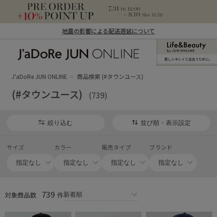
地震の影響による配送遅延について
新しいキレイと出合うために。
J'aDoRe JUN ONLINE（ジャドール ジュ
ン オンライン）
J'aDoRe JUN ONLINE
商品検索 (#タウンユース)
(#タウンユース)
(739)
絞り込む
並び順・表示設定
サイズ
カラー
販売タイプ
ブランド
739
対象商品数
件