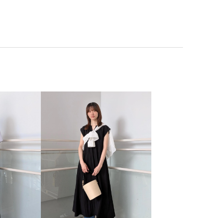
ット
リラックス感
レイヤードスタイル
レイヤード風
イドパンツ
上品
伸縮性
体型カバー
光沢感
大人カジュアル
安定感
定番
小物
幅広
快適
地
抜け感
接触冷感
撚糸
日傘
清涼感
知的
秋冬
綿素材
肌に馴染む
肌離れが良い
長効果
華やか
落ち感
薄手
見た目以上の収納
都会的