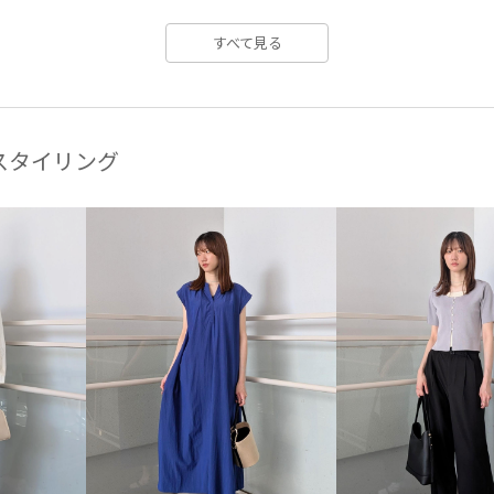
ボイル
マゼンタ
リブニ
すべて見る
レーヨン混
ロング丈
ワ
冷んやり
合わせやすい
快適なはき心地
快適な着心
スタイリング
異素材ドッキング
着映え
股上深め
胸ポケット
脚
軽快
透け感
通気性