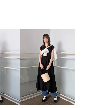
シャツ
2WAYで使える
Aライン
onepiece_pickup
プス
RP体型カバー
Vネック
きちんと感
きれいめ
こなれ感
さらりとした
長め
アクセサリー
イージーパンツ
ウエストがゴム
ルダー
カシュクール
カジュアル
キャミソール
コントラスト
サイズ調整
サンダル
シアー
プ
シンプル
ジャケット
ジーンズ
スタンドフリル
タック
テーパード
デニム生地
トレンド感
ドライ
ナチュラル
ニット
ノースリーブ
ハイウエスト
ンスが良い
ビスチェ
フィット感
フリル
ブラウス
ヘンリーネック
ベルト
ベーシック