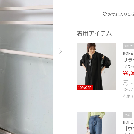
お気に入りに
着用アイテム
2BUY
ROPÉ 
リラ
ブラック
¥6,2
レ
10%OFF
ゆっ
れま
予約
ROPÉ 
【ウ