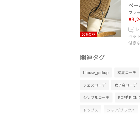
ペー
ブラック
¥3,2
レ
50%OFF
ペッ
付き
関連タグ
blouse_pickup
初夏コーデ
フェスコーデ
女子会コーデ
シンプルコーデ
ROPÉ PICNI
トップス
シャツ/ブラウス
ハンドバッグ
GDE16120
26mother'sday
26SS10