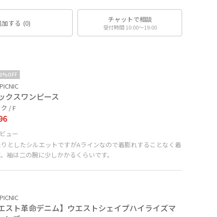
チャットで相談
追加する
(0)
受付時間 10:00〜19:00
10%OFF
PICNIC
ックスワンピース
 / F
96
ビュー
たりとしたシルエットですがAラインなので着膨れすることなく着
す。袖は二の腕に少しかかるくらいです。
PICNIC
エスト革命デニム】ウエストシェイプハイライズマ