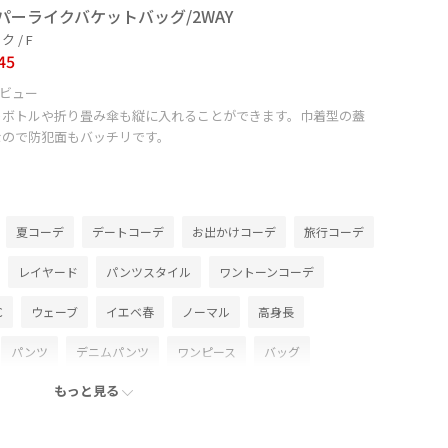
パーライクバケットバッグ/2WAY
 / F
45
ビュー
トボトルや折り畳み傘も縦に入れることができます。巾着型の蓋
なので防犯面もバッチリです。
夏コーデ
デートコーデ
お出かけコーデ
旅行コーデ
レイヤード
パンツスタイル
ワントーンコーデ
C
ウェーブ
イエベ春
ノーマル
高身長
パンツ
デニムパンツ
ワンピース
バッグ
もっと見る
GDH16500
GDS16230
GIX16190
1枚でも着れる
26SS10r
26SS15
26SS20
26SS20dp
26SS20gsr