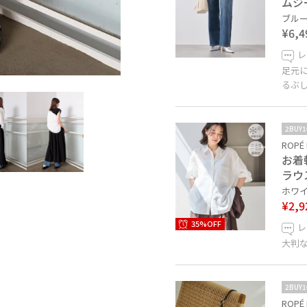
ムジ
ブルー 
¥6,4
レ
足元
るぶ
2BUY
ROPÉ 
お着
ラウ
ホワイト
¥2,9
35%OFF
レ
大判
2BUY
ROPÉ 