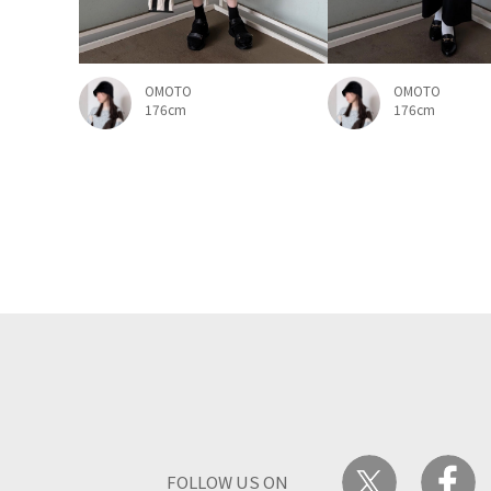
OMOTO
OMOTO
176cm
176cm
FOLLOW US ON