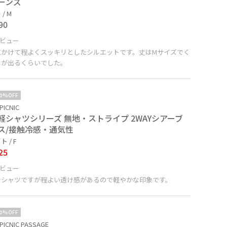
ーンズ
/ M
90
ビュー
にかけて程よくスッキリとしたシルエットです。丈はMサイズでく
しが出るくらいでした。
10%OFF
PICNIC
軽シャツシリーズ 無地・ストライプ 2WAYシアーブ
ス/接触冷感・通気性
 / F
25
ビュー
なシャツですが程よい透け感があるので軽やかな印象です。
10%OFF
PICNIC PASSAGE