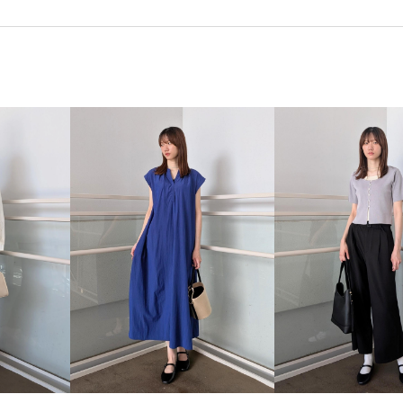
26SSRPボトム
26SSお着軽
RP26SS
RP26SS着映えトッ
お気に入りアイテム_pickup
さりげないアクセント
やや
ウエストシェイプ
オフショ
クーポン対象商品
コットン
シアー感
シャツ
シャー
スッキリ
セットアップ
ドライタッチ
ドレープ感
ハイライズ
ハット
バラ
フリーサイズ
フーディー