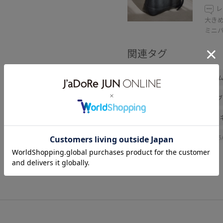
レ
大き
ミニ
関連タグ
アウトレット
ジャズドリー
混合
トップス
シャツ/
サンダル
アクセサリー
GIX16090
GIZ65100
25
26SS10r
26SS15
26SS2
26SS_夏のお仕事ブラウス
2
RP20offormore
RP25AW
Wpickup_items
きれいめ