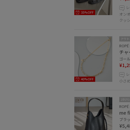
レ
35%OFF
オン
クッ
アウト
ROPÉ 
チャ
ゴールド
¥1,2
レ
40%OFF
小さ
2BUY
ROPÉ 
me
ブラック
¥5,4