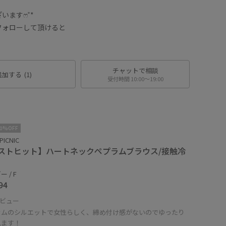
いますෆ˚*
フォローして頂けると
チャットで相談
追加する
(1)
受付時間 10:00〜19:00
10%OFF
PICNIC
ストヒット】ハートネックペプラムブラウス/接触冷
 / F
94
ビュー
ラムのシルエットで女性らしく、締め付け感がないのでゆったり
れます！