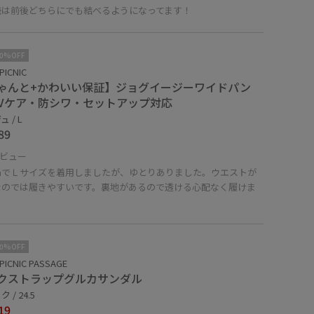
紐は前後どちらにでも結べるようになってます！
10%OFF
PICNIC
ゃんと+かわいい保証】ジョグイージーワイドパン
UVケア・防シワ・セットアップ対応
 / L
89
ビュー
cmでＬサイズを着用しましたが、ゆとりありました。ウエストが
なのでは履きやすいです。裏地があるので透ける心配なく履けま
！
10%OFF
PICNIC PASSAGE
クストラップグルカサンダル
 / 24.5
19