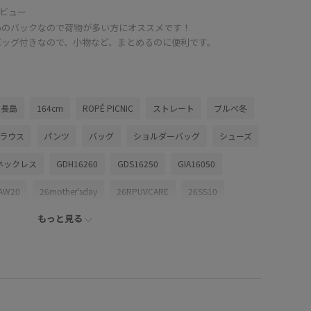
ビュー
めのバックなので荷物が多い方にオススメです！
バッグ付きなので、小物など、まとめるのに便利です。
ム長島
164cm
ROPÉ PICNIC
ストレート
ブルべ冬
ブラウス
パンツ
バッグ
ショルダーバッグ
シューズ
ネックレス
GDH16260
GDS16250
GIA16050
AW20
26mother'sday
26RPUVCARE
26SS10
もっと見る
0
26SS20dp
26SSRPgoods
26SS_ジョーゼット
WAYで使える
mefitBAG
ROPÉPICNIC_TIMESALE
RP26SS
RP26SS_goods
RP26SS着映えトップス
ちゃんとプラスかわいい保証
アシンメトリー