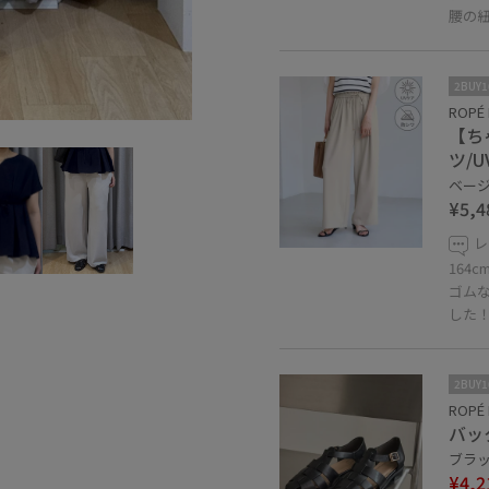
腰の
2BUY
ROPÉ 
【ち
ツ/
ベージュ
¥5,4
レ
164
ゴム
した
2BUY
ROPÉ 
バッ
ブラック
¥4,2