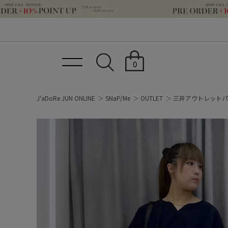
0
J'aDoRe JUN ONLINE
SNaP/Me
OUTLET
三井アウトレットパ