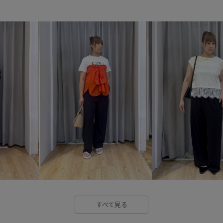
オシャレに見える
オフィス
カットソー
キーホルダー
サステナブル
シアー
シ
スクエアトゥ
セット
ソ
ニュアンスカラー
ハリ感
ヘルシー
ベーシック
ミ
ワイドパンツ
ワンショルダ
日傘
春先
柔らかい素材
落ち感
都会的
長く使え
すべて見る