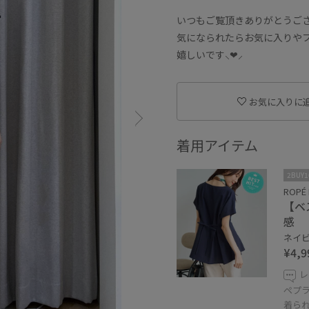
いつもご覧頂きありがとうござ
気になられたらお気に入りや
嬉しいです⸜❤︎⸝‍
お気に入りに
着用アイテム
2BUY
ROPÉ 
【ベ
感
ネイビー
¥4,9
レ
ペプ
着ら