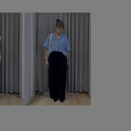
オフィスカジュアル
カジュアル
カジュアルすぎない
クルーネック
グルカサンダル
サイズ調整
アー素材
シャツ
シンプル
ジャケット
ックス
チェーン
トラッド
ナチュラル
ニット
ハーフパンツ
バランスが良い
パンプス
パール
ニバッグ
リブニット
ロングスカート
ローファー
ー
上品
取り外し可能
合わせやすい
接触冷感
水筒
秋口
肌見せ
肌馴染が良い
艶感
る
長財布