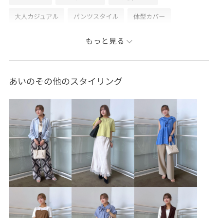
大人カジュアル
パンツスタイル
体型カバー
ワントーンコーデ
カジュアルコーデ
シンプルコーデ
もっと見る
きれいめコーデ
ROPÉ PICNIC
ウェーブ
ブルべ冬
混合
低身長
トップス
ニット/セーター
あいのその他のスタイリング
カーディガン
パンツ
バッグ
ショルダーバッグ
シューズ
サンダル
GDK16650
GDM16660
GDS16220
GIA15190
GIX16120
2025サンダル_pickup
25AW20
26mother'sday
26RPUVCARE
26SS10
26SS10r
26SS15
26SS20
26SS20dp
26SS20gsr
26SSRPgoods
26SSRP羽織り
26SS_エアリーリネンライク