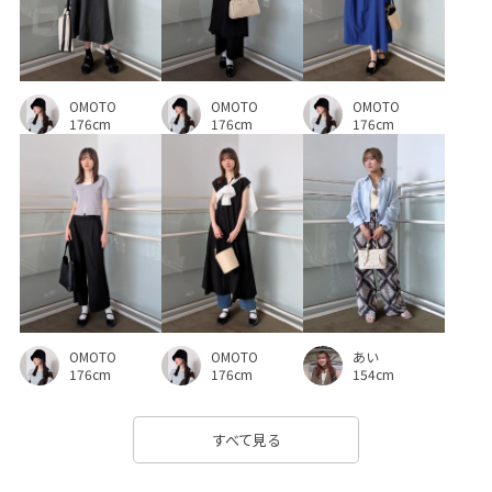
ストラップ
セットアップ対象商品
タイト
デコルテがきれい
トレンド
トートバッグ
ドライ
OMOTO
OMOTO
OMOTO
ドライタッチ
ナイロン
ニット
ヌーディー
176cm
176cm
176cm
ハイウエスト
ハリ感
ハンドバッグ
バランスが良い
フルーレットパンチングレース
フレアスカート
ベーシック
ベーシックカラー
ペプラム
ボイル
ポーチ
メリハリ
リラックス感
レイヤード風
ワンピース
ヴィンテージ
上品
伸縮性
冷んやり
OMOTO
OMOTO
あい
176cm
176cm
154cm
切り替え
合わせやすい
大人の女性
抜け感
接触冷感
清涼感
細く見える
脚長効果
薄手
すべて見る
透かし編み
透け感
長財布
麻