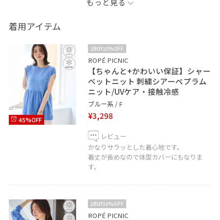
もっと見る
着用アイテム
2BUY10%OFF
ROPÉ PICNIC
【ちゃんと+かわいい保証】シャー
ベットニット 刺繍シアーペプラム
ニット/UVケア・接触冷感
ブルー系 / F
¥3,298
45%OFF
レビュー
かなりサラッとした着心地です。
着丈が長めなので体型カバーにもなりま
す。
2BUY10%OFF
ROPÉ PICNIC