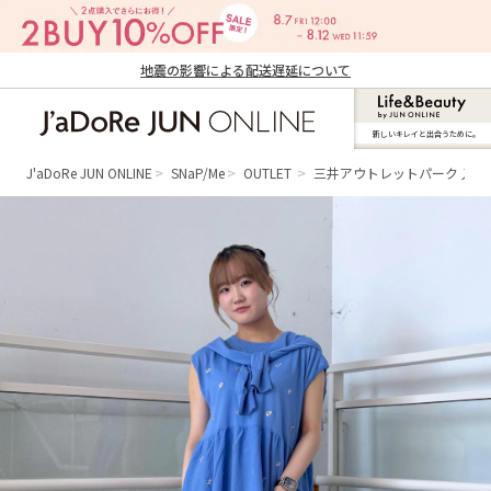
地震の影響による配送遅延について
新しいキレイと出合うために。
J'aDoRe JUN ONLINE（ジャドール ジュ
ン オンライン）
J'aDoRe JUN ONLINE
SNaP/Me
OUTLET
三井アウトレットパーク 入間