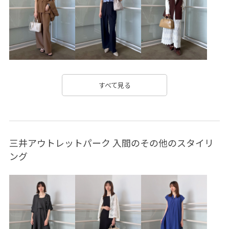
26SSエアリーリネンライク
26SSシャーベットニット
2BUY10%OFF対象商品
2WAYで使える
checkshaggy_l4
RP25SS
RP25SSPREORDER
RP25ssサンダル
RP26SS
RP26SS_goods
RP26SS_サマーニット
すべて見る
UVケア
Vネック
きちんと感
きれいめ
ちゃんとプラスかわいい保証
アプリコット
三井アウトレットパーク 入間のその他のスタイリ
ウエスト切り替え
オーバーサイズ
カラーニット
ング
カードケース
キーホルダー
コットン
サステナブル
シアー
シアー感
シアー素材
シャリ感
ショート丈
ジーンズ
スカーフ
スクエアトゥ
スクエアヒール
スタイルアップ
スッキリ