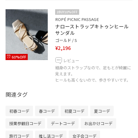
2BUY10%OFF
ROPÉ PICNIC PASSAGE
ナローストラップキトゥンヒール
サンダル
ゴールド / S
¥2,196
60%OFF
レビュー
細身のストラップなので、足もとが綺麗に
見えます。
ヒールも高くないので、歩きやすいです。
関連タグ
初春コーデ
春コーデ
初夏コーデ
夏コーデ
授業参観日コーデ
デートコーデ
お出かけコーデ
旅行コーデ
推し活コーデ
女子会コーデ