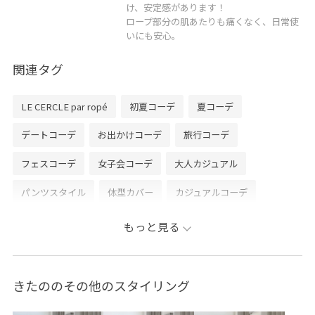
け、安定感があります！
ロープ部分の肌あたりも痛くなく、日常使
いにも安心。
関連タグ
LE CERCLE par ropé
初夏コーデ
夏コーデ
デートコーデ
お出かけコーデ
旅行コーデ
フェスコーデ
女子会コーデ
大人カジュアル
パンツスタイル
体型カバー
カジュアルコーデ
ADAM ET ROPÉ
ブルべ夏
乾燥
低身長
パンツ
もっと見る
ワンピース
シューズ
サンダル
GUA36120
GUE16010
GUS26070
1枚でもオシャレ
きれいめ
きたののその他のスタイリング
きれいめカジュアル
ゆったり
アウター