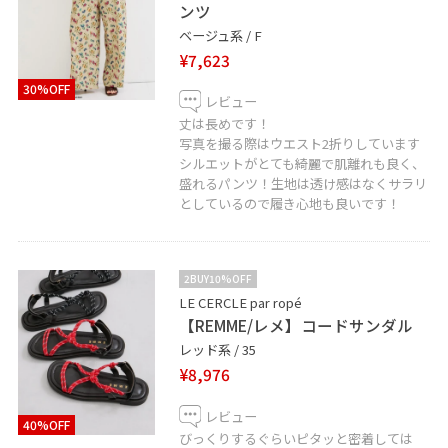
ンツ
ベージュ系 / F
¥7,623
30%OFF
レビュー
丈は長めです！
写真を撮る際はウエスト2折りしています
シルエットがとても綺麗で肌離れも良く、
盛れるパンツ！生地は透け感はなくサラリ
としているので履き心地も良いです！
2BUY10%OFF
LE CERCLE par ropé
【REMME/レメ】コードサンダル
レッド系 / 35
¥8,976
レビュー
40%OFF
びっくりするぐらいピタッと密着しては