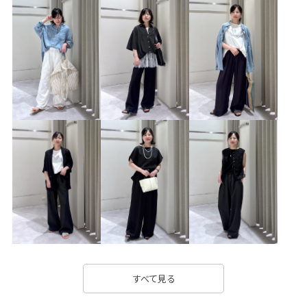
アクセサリー
アメリカンスリーブ
イージーパンツ
ウエストがゴム
カジュアル
カットソー
カットソー素材
カーディガン
シャツ
シンプル
シンプルなデザイン
ジャケット
ジョーゼット
スッキリ
スッキリ見え
セットアップ
セットアップ対象商品
デイリーで活躍
トップス
ドライ
ドライタッチ
ノースリーブ
ヘルシー
上品
伸縮性
光沢感
別注アイテム
合わせやすい
履き心地が良い
帽子
抜け感
春先
歩きやすい
着心地が良い
自宅で洗える
落ち感
透け感
すべて見る