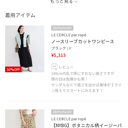
もっと見る
Instagramしております！
着用アイテム
@adam_outlet_kita
2BUY10%OFF
日々のコーディネートやお店の入荷情報…
LE CERCLE par ropé
ノースリーブカットワンピース
低身長ならではの洋服のサイズ感など様々な情報をupし
ブラック / F
ております！
¥5,313
ここには載っていないstylingやリアルな出勤コーデもup
レビュー
30%OFF
中♫
149cmの私で床にすれない長さですが
雨の日は危険かも笑！
サンダルなどで高さを出せば身体がＩライ
ン見えでスマートにみえます！
2BUY10%OFF
LE CERCLE par ropé
【NYBG】ボタニカル柄イージーパ