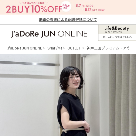
地震の影響による配送遅延について
新しいキレイと出合うために。
J'aDoRe JUN ONLINE（ジャドール ジュ
ン オンライン）
J'aDoRe JUN ONLINE
SNaP/Me
OUTLET
神戸三田プレミアム・アウト