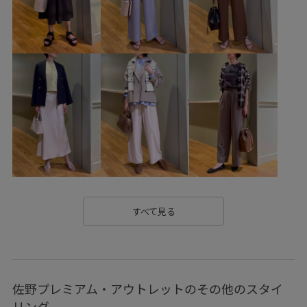
なめらか
ゆったり
アクセサリー
オーバーサイズ
カジュアル
キャッチー
クーポン対象商品
コットン
コントラスト
サステナブル
サテン
サンダル
シャツ
シャープ
シワになりにくい
シワ加工
シンプル
シンプルコーデ
ジャケット
スカート
スカーフ
スキッパーデザイン
スクエアネック
スッキリ
ストレッチ糸
セットアップ
タイト
チノパン
デイリーで活躍
トレンド
トレンド感
すべて見る
ドルマンスリーブ
ナイロン
ニット
ニュアンスがある
ハンドバッグ
ハーフパンツ
佐野プレミアム・アウトレットのその他のスタイ
バイカラー
フェイクレザー
フリーサイズ
リング