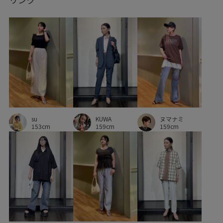
プレーティング
ヘルシー
ベーシック
ベーシックカラー
ボイル
ポリエステル
ポリエステル100%
マニッシュ
ミニマル
メッシュ
リラックススタイル
リラックス感
ワイドパンツ
ワントーンコーデ
上品
上質な素材感
伸縮性
体型カバー
光沢感
冷んやり
取り外し可能
KUWA
ヌマナミ
su
合わせやすい
大人カジュアル
天然皮革
差し色
159cm
159cm
153cm
幅広
抜け感
接触冷感
日傘
本革
柔らかい風合い
機能素材
清涼感
秋冬
程よいボリューム
程よい肉感
肌馴染が良い
艶感
落ち感
薄手
透け感
都会的
長財布
靴