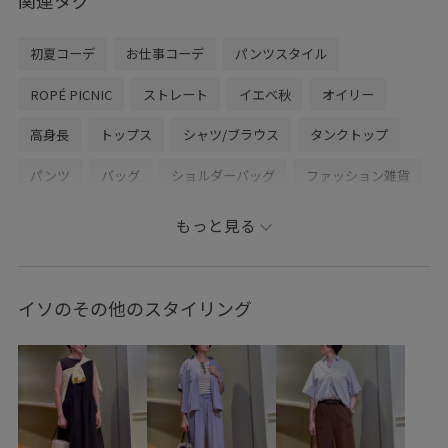
関連タグ
初夏コーデ
お仕事コーデ
パンツスタイル
ROPÉ PICNIC
ストレート
イエベ秋
オイリー
高身長
トップス
シャツ/ブラウス
タンクトップ
パンツ
バッグ
ショルダーバッグ
ファッション雑貨
ベルト
GDF16010
GDH16200
GDS16120
もっと見る
GIW16050
GIX16180
0318PRESS対象商品
26mother'sday
26RPUVCARE
26SS_夏のお仕事ブラウス
イソのその他のスタイリング
2BUY10%OFF対象商品
2WAYで使える
blouse_pickup
RP26SS
RP26SS_goods
RP26SSインナー
UVカット
きちんと感
きれいめ
さらりとした