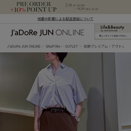
地震の影響による配送遅延について
新しいキレイと出合うために。
J'aDoRe JUN ONLINE（ジャドール ジュ
ン オンライン）
J'aDoRe JUN ONLINE
SNaP/Me
OUTLET
佐野プレミアム・アウトレッ