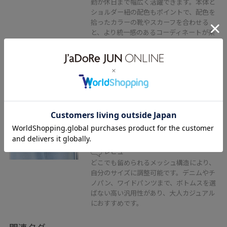
勤か休日まで幅広く活躍できます。本体と
ショルダー紐の配色もポイントで、配色を
拾ったカラーの靴やスカーフを合わせる
と、より統一感のあるコーディネートが楽
しめます。
ROPÉ PICNIC PASSAGE
22mmボンデッドレザーファイバ
ーメッシュベルト
ブラック / F
¥3,498
レビュー
どこでも留められるメッシュ構造により、
自分のサイズに調整可能です。デニムやチ
ノパン、ワイドパンツまで、ボトムスを選
ばない高い汎用性があり、大人カジュアル
におすすめです。