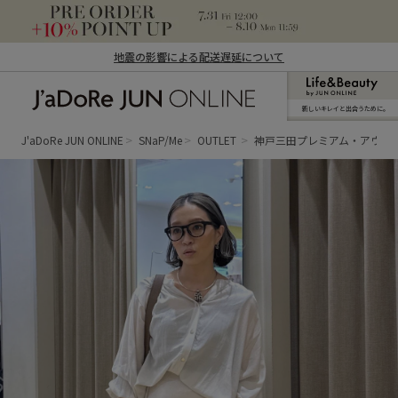
地震の影響による配送遅延について
新しいキレイと出合うために。
J'aDoRe JUN ONLINE（ジャドール ジュ
ン オンライン）
J'aDoRe JUN ONLINE
SNaP/Me
OUTLET
神戸三田プレミアム・アウト