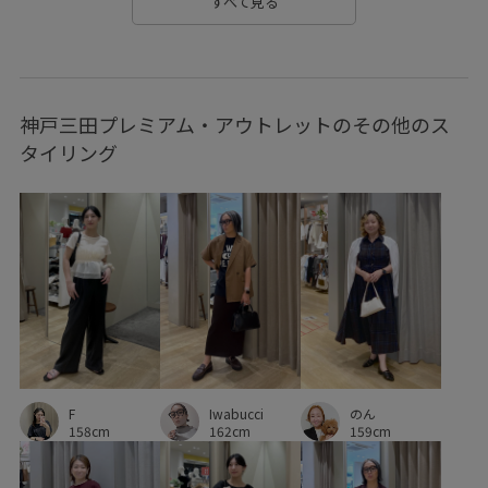
すべて見る
RP26SS_goods
RP26SSインナー
RP_ceremony
きちんと感
きれいめ
しっかりカバー
神戸三田プレミアム・アウトレットのその他のス
ちゃんとプラスかわいい保証
アクセサリー
イージーケア
タイリング
オケージョン
オンにもオフにも
カジュアル
クロップド丈
コントラスト
サテン
シアー
シアー感
シボ感
シャツ
シャツワンピース
シャープ
シワになりにくい
シンプル
シール
ジャケット
ジーンズ
スクエアトゥ
スタイリッシュ
スッキリ
ストラップ
ストレスフリー
セット
F
Iwabucci
のん
セレモニー8選
チェーン
テレコ素材
デイリーで活躍
158cm
162cm
159cm
デイリー使い
トレンド感
トートバッグ
ナイロン