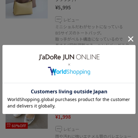
¥5,995
レビュー
ミニショルだわがセットになっている
B5サイズのトートバッグ。
取っ手がベルト構造になっているので
長さを6段階調整でき、ハンドバッグスタ
イル
ショルダー両方できます！
アウトレット
ROPÉ PICNIC PASSAGE
【AIRina/エアリーナ】軽くてやわ
らかいバレエシューズ
シルバー / M
¥1,998
60%OFF
レビュー
雨や汚れに強いエナメル質のバレエシュー