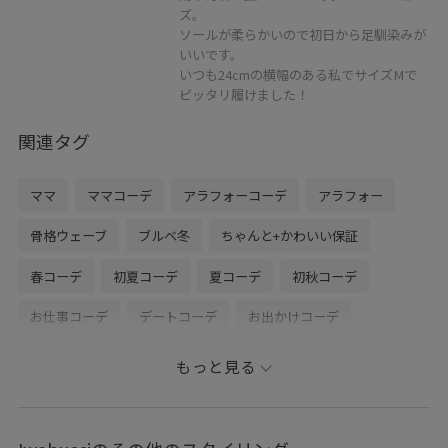
ズ。
ソールが柔らかいので初日から足馴染みが
いいです。
いつも24cmの横幅のある私でサイズMで
ピッタリ履けました！
関連タグ
ママ
ママコーデ
アラフォーコーデ
アラフォー
骨格ウェーブ
ブルベ冬
ちゃんと+かわいい保証
春コーデ
初夏コーデ
夏コーデ
初秋コーデ
お仕事コーデ
デートコーデ
お出かけコーデ
旅行コーデ
推し活コーデ
女子会コーデ
もっと見る
ヴィンテージ
モード
大人カジュアル
レイヤード
スカートスタイル
体型カバー
ワントーンコーデ