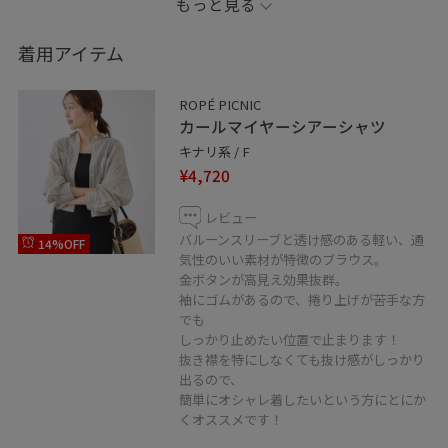
もっと見る
いつもご覧いただきありがとうございます♪
着用アイテム
個人Instagramアカウントスタートしました！
ROPÉ PICNIC
iwabucci_ena
カールマイヤーシアーシャツ
是非こちらのフォローもお願い致します⭐︎
キナリ系 / F
¥4,720
レビュー
バルーンスリーブと透け感のある軽い、通
14%OFF
気性のいい素材が特徴のブラウス。
金ボタンが高見え効果抜群。
袖にゴムがあるので、捲り上げが苦手な方
でも
しっかり止めたい位置で止まります！
抜き襟を特にしなくても抜け感がしっかり
出るので、
簡単にオシャレ着したいという方にとにか
くオススメです！