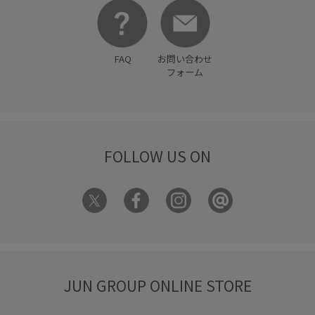
秋冬
程よい厚み
立体感
羽織としても使える
華やか
薄手
裏地付き
足長
軽くて柔らかい
FAQ
お問い合わせ
フォーム
透け感
長さ調節可能
長財布
靴
FOLLOW US ON
JUN GROUP ONLINE STORE