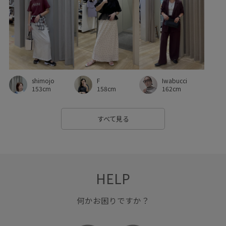
ニット
ネックレス
ハリ感
パンツ
フェイクレザー
フォーマル
フォーマルシーン
フリーサイズ
ブラウス
ベーシック
ベーシックカラー
ポケット付き
ポリエステル
F
shimojo
Iwabucci
158cm
153cm
162cm
ポーチ
マットサテン
ミニバッグ
ミニマル
メリハリ
ラインが美しい
ラメ
ラメ糸
すべて見る
レディライク
レモン
ワイドパンツ
ワンショルダー
ワンピース
上品
下着
伸縮性
優しくフィット
HELP
優秀アイテム
光沢感
取り外し可能
合わせやすい
型崩れしにくい
履きやすい
差し色
幅広
何かお困りですか？
形がかわいい
淡いカラー
着回しやすい
知的