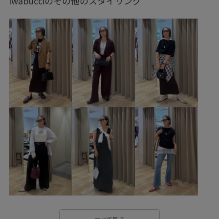
Iwabucciのその他のスタイリング
モノトーンコーデ
カジュアルコーデ
ヘルシーコーデ
フェミニンコーデ
シンプルコーデ
きれいめコーデ
ROPÉ PICNIC
ウェーブ
ブルべ冬
敏感
トップス
シャツ/ブラウス
タンクトップ
スカート
バッグ
ショルダーバッグ
シューズ
バレエシューズ
GDC16090
GDF16020
GDH16110
GIA15120
GIX16150
0318PRESS対象商品
1枚でも着れる
25sssale通勤服
25ssworklook1
25ssworklook5
26mother'sday
Aライン
blouse_pickup
mefitBAG
oshigoto10look_wed
pic0627
RP25SS
RP25SSbag&shoes
RP25ssgoods
RP26SS