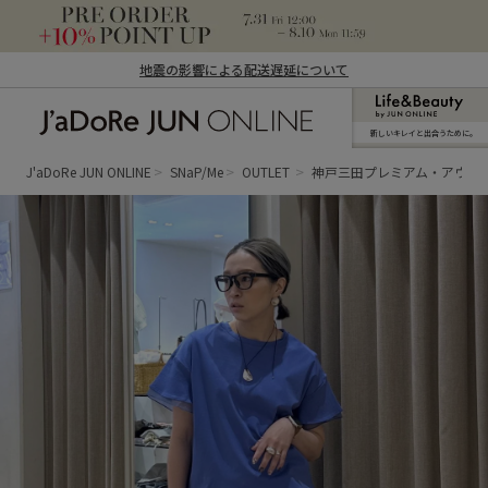
地震の影響による配送遅延について
新しいキレイと出合うために。
J'aDoRe JUN ONLINE（ジャドール ジュ
ン オンライン）
J'aDoRe JUN ONLINE
SNaP/Me
OUTLET
神戸三田プレミアム・アウト