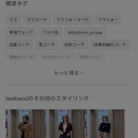
関連タグ
ママ
ママコーデ
アラフォーコーデ
アラフォー
骨格ウェーブ
ブルベ冬
Wbottoms_pickup
初夏コーデ
夏コーデ
初秋コーデ
授業参観日コーデ
運動会コーデ
お出かけコーデ
旅行コーデ
フェスコーデ
推し活コーデ
女子会コーデ
もっと見る
雨の日コーデ
モード
レイヤード
パンツスタイル
体型カバー
ワントーンコーデ
カジュアルコーデ
Iwabucciのその他のスタイリング
ヘルシーコーデ
フェミニンコーデ
きれいめコーデ
ROPÉ PICNIC
ウェーブ
ブルべ冬
敏感
トップス
Tシャツ/カットソー
シャツ/ブラウス
パンツ
バッグ