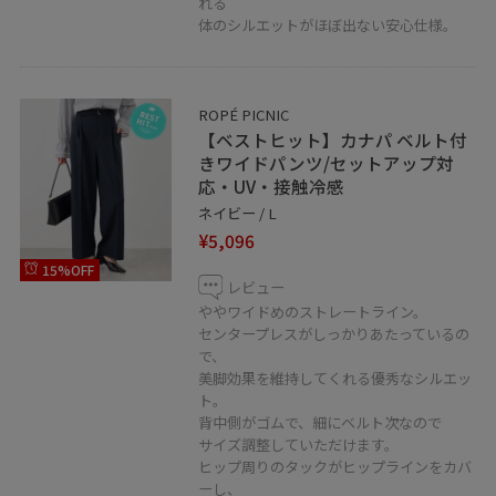
れる
体のシルエットがほぼ出ない安心仕様。
ROPÉ PICNIC
【ベストヒット】カナパ ベルト付
きワイドパンツ/セットアップ対
応・UV・接触冷感
ネイビー / L
¥5,096
15%OFF
レビュー
ややワイドめのストレートライン。
センタープレスがしっかりあたっているの
で、
美脚効果を維持してくれる優秀なシルエッ
ト。
背中側がゴムで、細にベルト次なので
サイズ調整していただけます。
ヒップ周りのタックがヒップラインをカバ
ーし、