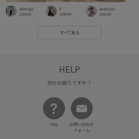
ニット
ハイウエスト
ハリ感
ハンドバッグ
F
shimojo
Iwabucci
158cm
153cm
162cm
バランスが良い
ビジネスシーン
フラットシューズ
フリル
フリーサイズ
フルーレットパンチングレース
すべて見る
フーディー
ブラウス
ベルト
ベーシック
ボイル
ポリエステル
ポーチ
マーメイドスカート
リネン
HELP
リラックス感
ワイドパンツ
伸縮性
冷んやり
取り外し可能
合わせやすい
大人カジュアル
幅広
何かお困りですか？
快適
快適な着心地
抗菌防臭
接触冷感
撚糸
春夏
普段使いも出来る
機能素材
清涼感
疲れにくい
秋冬
綿素材
肌離れが良い
FAQ
お問い合わせ
フォーム
胸ポケット
薄手
透け感
通気性
長財布