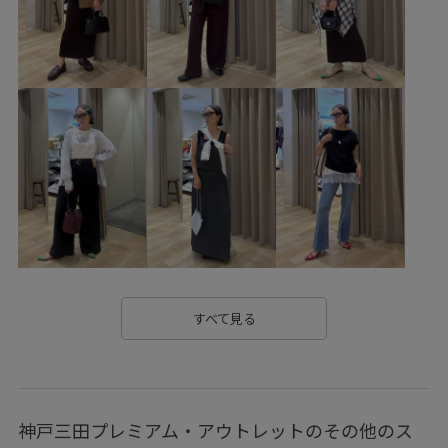
ショルダーバッグ
GDH16500
GDM16610
GDS16100
GIX16120
0318PRESS対象商品
1枚でも着れる
2026カナパ
26mother'sday
26RPUVCARE
26SSlightouter_4
26SSRPgoods
26SSお着軽シャツ
26SSカナパシリーズ
2WAYで使える
blouse_pickup
RP26SS
RP26SS_goods
RP26SS着映えトップス
UVカット
Web限定カラー
Wtops_pickup
お手入れしやすい
お気に入りアイテム_pickup
すべて見る
きちんと感
きれいめ
こなれ感
さらりとした
さりげないアクセント
神戸三田プレミアム・アウトレットのその他のス
みんながチェックしているアイテム_pickup
イージーパンツ