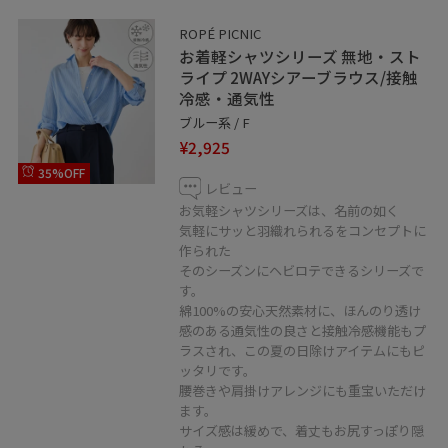
ROPÉ PICNIC
お着軽シャツシリーズ 無地・スト
ライプ 2WAYシアーブラウス/接触
冷感・通気性
ブルー系 / F
¥2,925
35%OFF
レビュー
お気軽シャツシリーズは、名前の如く
気軽にサッと羽織れられるをコンセプトに
作られた
そのシーズンにヘビロテできるシリーズで
す。
綿100%の安心天然素材に、ほんのり透け
感のある通気性の良さと接触冷感機能もプ
ラスされ、この夏の日除けアイテムにもピ
ッタリです。
腰巻きや肩掛けアレンジにも重宝いただけ
ます。
サイズ感は緩めで、着丈もお尻すっぽり隠