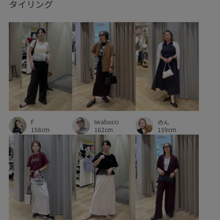
タイリング
オフィス
オフィスカジュアル
オフショルダー
カシュクール
カジュアル
カーディガン
カードケース
ガウチョパンツ
キャミソール
キーホルダー
コットン
サイズ調整
サステナブル
サマーニット
シアー
シアー感
シャツ
シワになりにくい
シンプル
シンプルなニット
F
Iwabucci
のん
シンプルコーデ
ジャケット
ジレ
スタイルアップ
158cm
162cm
159cm
スタンドフリル
ストラップ
ストレッチ性
セットアップ
セットアップ対象商品
テーラードジャケット
デイリー使い
トレンド
トートバッグ
ドライ
ドライタッチ
ナチュラル