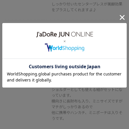
しっかり付いたセンタープレスが美脚効果
をプラスしてくれますよ♪
ROPÉ PICNIC PASSAGE
フルーレットパンチングレースミ
ニショルダーバッグ/2WAY
オフホワイト / F
¥3,570
レビュー
45%OFF
花模様のようなくり抜きがとてもかわいい
レザー調のミニバッグ。
ショルダーとしても使える紐がセットにな
っています。
横向きに長財布も入り、ミニサイズですが
マチがしっかりあるので
他に携帯やハンカチ、ミニポーチは入りそ
うです。