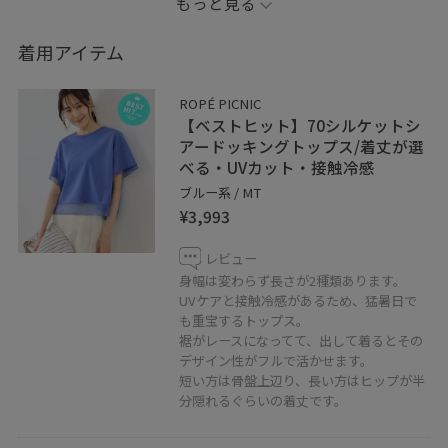
もっと見る
重ね着アレンジしても、どちらでも使えます！
着用アイテム
いつもご覧いただきありがとうございます♪
ROPÉ PICNIC
個人Instagramアカウントスタートしました！
【ベストヒット】70シルケットシ
アードッキングトップス/着丈が選
べる・UVカット・接触冷感
iwabucci_ena
ブルー系 / MT
是非こちらのフォローもお願い致します⭐︎
¥3,993
レビュー
身幅は変わらず長さが2種類あります。
UVケアと接触冷感があるため、猛暑日で
も重宝するトップス。
裾がレースになってて、出して着るとその
デザイン性がフルで活かせます。
短い方は骨盤上辺り、長い方はヒップが半
分隠れるぐらいの着丈です。