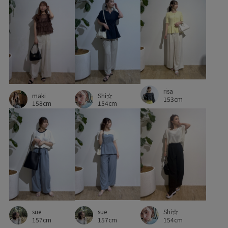
きれいに見える
きれいめ
きれいめカジュアル
アクセサリー
イージーパンツ
ウエストがゴム
エレガント
オケージョン
オフィス
オフィスカジュアル
オンにもオフにも
カジュアル
risa
maki
Shi☆
153cm
クリスマスシーズン
サステナブル
シャツ
シャープ
158cm
154cm
シワ加工
シンプル
シンプルコーデ
ジャケット
ジャージ
スタイルアップ
ストレスフリー
ストレッチ性
セット
セットアップ
ダウン
ツイル生地
デイリーで活躍
デニムに合わせる
トレンド感
ナイロン
ナチュラル
ニット
sue
sue
Shi☆
157cm
157cm
154cm
ハンドバッグ
バランスが取りやすい
パンプス