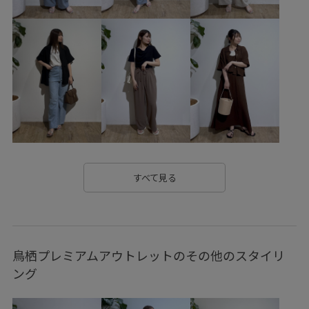
25AWRPwintergoods_all
25awRP_decpickup
25PICxmasgift
26SSceremony
26SSRPお仕事ブラウス
26SS_クリアツイル
26SSクリアツイル
2BUY10%OFF対象商品
blouse_pickup
RP25AW
RP25awbottoms
RP25AWsale値下げ
RP25AWunder4200
RP25AW_restock
RP26SS
RP26SSceremony
RP26SS着映えトップス
すべて見る
RPspecialprice_pick
RPtimesale_pick
RP体型カバー
SALEbottoms_pickup
SALEtops_pickup
鳥栖プレミアムアウトレットのその他のスタイリ
set_up対象商品
shoes_pickup
Tシャツ
UVカット
ング
web_limited対象商品
WSALE_pickup
Wtops_pickup
お手入れしやすい
お気に入りアイテム_pickup