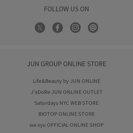
FOLLOW US ON
期間限定価格0309
杢カラー
楽ちん
機能素材
着回しやすい
着膨れしない
秋冬
紫外線対策
羽織としても使える
自宅で洗える
華やか
薄手
通勤用
通気性
金ボタン
長財布
防臭加工
防臭効果
限定カラー
JUN GROUP ONLINE STORE
Life&Beauty by JUN ONLINE
J'aDoRe JUN ONLINE OUTLET
Saturdays NYC WEB STORE
BIOTOP ONLINE STORE
wa-syu OFFICIAL ONLINE SHOP