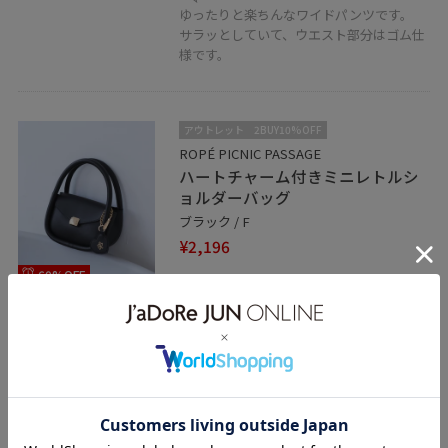
ゆったりと楽ちんなワイドパンツです。
サラッとしていて、ウエスト部分はゴム仕
様です。
アウトレット
2BUY10%OFF
ROPÉ PICNIC PASSAGE
ハートチャーム付きミニレトルシ
ョルダーバッグ
ブラック / F
¥2,196
60%OFF
レビュー
チャーム付きのバッグです。
コンパクトで可愛いです。
ショルダー紐付きの2WAY仕様です。
関連タグ