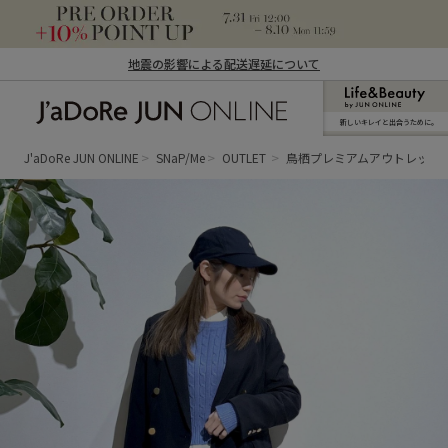
地震の影響による配送遅延について
新しいキレイと出合うために。
J'aDoRe JUN ONLINE（ジャドール ジュ
ン オンライン）
J'aDoRe JUN ONLINE
SNaP/Me
OUTLET
鳥栖プレミアムアウトレット