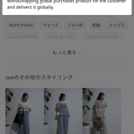
初春コーデ
春コーデ
お出かけコーデ
旅行コーデ
女子会コーデ
スポーツミックス
パンツスタイル
ROPÉ PICNIC
ウェーブ
ブルべ冬
乾燥
トップス
シャツ/ブラウス
ニット/セーター
ジャケット/アウター
テーラードジャケット
パンツ
バッグ
もっと見る
ショルダーバッグ
GDH16030
GDM85500
GDS55260
GDV16070
GIX65170
0318PRESS対象商品
sueのその他のスタイリング
2000円均一対象商品
20260318PRESS対象商品
25AW10
25AW20
25AWbottoms
25AWRPbagshoes
25awRPbottoms
25AWRPknitcollection
25AWRPknitcollection_all
25awRPpants