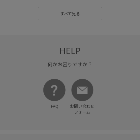
ビジネス
フェミニン
フォーマル
フォーマルシーン
すべて見る
フリーサイズ
フレアスカート
フレアパンツ
ブラウス
ベーシック
ペプラム
ボーダー
HELP
ポリウレタン
ポリエステル
ポリエステルレーヨン
マチ広め
マーメイドスカート
ミニバッグ
何かお困りですか？
レイヤード
ロングスカート
ワイドパンツ
ワンピース
上品
伸縮性
優しい印象
光沢感
入園式
別注
卒園式入学式
卒業式入学式
FAQ
お問い合わせ
フォーム
均一価格SALE対象商品
大人っぽい
大人カジュアル
女性らしいシルエット
定番
定番色
幅広
快適
抗菌防臭
抜け感
明るいカラー
期間限定pickup