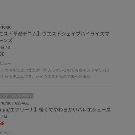
PICNIC
エスト革命デニム】ウエストシェイプハイライズマ
ーンズ
 / S
90
ビュー
ストの内側に太いゴムが一周入っているのでお腹をスッキリ引き
てくれるデニムです。ハイウエストなので脚長効果◎
レット
2BUY10%OFF
PICNIC PASSAGE
IRina/エアリーナ】軽くてやわらかいバレエシューズ
/ M
98
ビュー