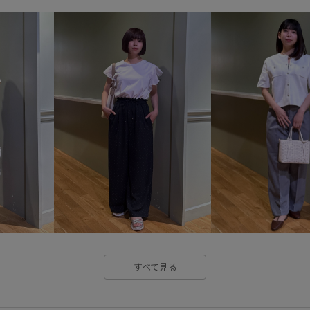
RP25SSbag&shoes
RP25ss
RP26SS着映えトップス
RPsp
RP期間限定展開0311
UVカ
お気に入りアイテム_pickup
やや長め
ゆったり
ウエ
オフィスカジュアル
カジュ
クーポン対象商品
サステナ
シンプル
シンプルコーデ
スウェットのインナー
スカ
テーパード
デザイン性
すべて見る
ニットカーディガン
ハイウ
ビスチェ
フィット感
フ