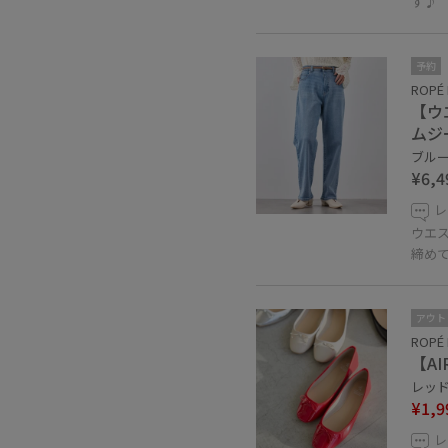
す♪
予約
ROPÉ 
【ウ
ムジ
ブルー系
¥6,4
レ
ウエ
締め
アウト
ROPÉ 
【A
レッド 
¥1,9
レ