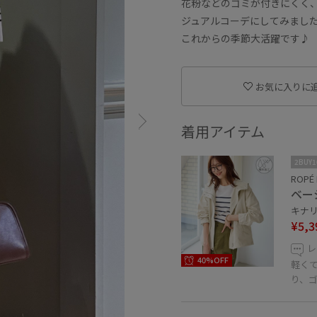
花粉などのゴミが付きにくく
ジュアルコーデにしてみまし
これからの季節大活躍です♪
お気に入りに
着用アイテム
2BUY
ROPÉ 
ベー
キナリ 
¥5,3
レ
40%OFF
軽く
り、