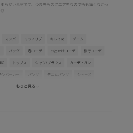
て柔らかい素材です。つま先もスクエア型なので指も痛くなかっ
す◎
マンパ
ミラノリブ
キレイめ
デニム
ク
バッグ
春コーデ
お出かけコーデ
旅行コーデ
NIC
トップス
シャツ/ブラウス
カーディガン
テンパーカー
パンツ
デニムパンツ
シューズ
もっと見る
GDK16020
GDL16140
GDS16230
GIA15120
k1
25ssworklook5
26SSlightouter_1
outer_7
5%OFF対象商品
blouse_pickup
27
ROPÉPICNIC_TIMESALE
RP25SS