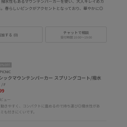
、撥水性もあるマウンテンパーカーを使い、大人キレイめカ
た。春らしいピンクがアクセントとなっており、華やかに◎
チャットで相談
追加する
(0)
受付時間 10:00〜19:00
10%OFF
PICNIC
シックマウンテンパーカー スプリングコート/撥水
/ F
99
ビュー
て動きやすく、コンパクトに畳めるので持ち運び◎撥水性があ
ゴミも付きにくいです。