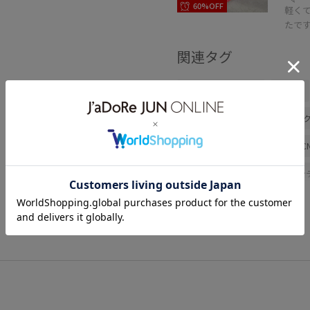
60%OFF
軽く
たで
関連タグ
きれいめカジュアル
レッド
デニムコーデ
ロペピクニッ
カジュアルコーデ
ROPÉ PIC
ジャケット/アウター
マウン
バレエシューズ
GDH16040
25sssale通勤服
25ssworkloo
26SSlightouter_5
26SSlight
oshigoto10look_wed
pic06