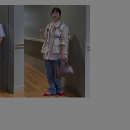
goods
RP26SS
RP26SS_knit
RP26SS_lightouter
ecialprice_pick
RP_ceremony
RP体型カバー
ット
Vネック
Wbottoms_pickup
web_limited対象商品
きちんと感
きれいめ
こなれ感
しっかりカバー
ストがゴム
ウエストシェイプ
オフィス
アル
カジュアルすぎない
カットソー
キャミソール
ブル
サテン
シアー
シャツ
シルエットがきれい
シール
ジャケット
ジーンズ
スウェット
ート
スクエアトゥ
スッキリ
セレモニー8選
デニム合わせ
デニム生地
ドロストデザイン
ニット
エスト
ハイライズ
バランスが取りやすい
パーカー
ォーマル
フォーマルシーン
フリーサイズ