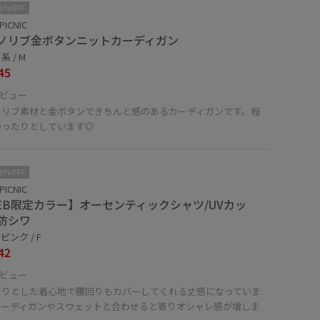
10%OFF
PICNIC
ノリブ金ボタンニットカーディガン
 / M
45
ビュー
ノリブ素材と金ボタンできちんと感のあるカーディガンです。程
ゆったりとしています◎
10%OFF
PICNIC
EB限定カラー】オーセンティックシャツ/UVカッ
防シワ
ピンク / F
42
ビュー
たりとした着心地で腰回りもカバーしてくれる丈感になっていま
カーディガンやスウェットと合わせると寄りオシャレ感が増しま