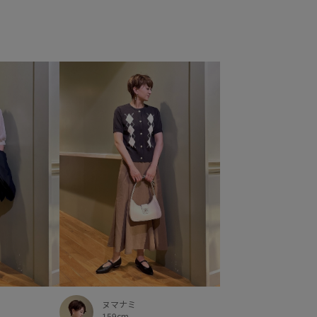
ブルゾン
ヘンリーネック
ベルト
ベーシック
ラメ
リブ
リブニット
リラックス感
イル
レイヤード風
ロングスカート
ロング丈
ス
上品
伸縮性
光沢感
動きやすい
ル
定番
履きやすい
快適
快適なはき心地
材
洗濯機で洗える
着回しやすい
秋冬
程よい肉感
羽織としても使える
股上深め
脚長効果
い
透け感
金ボタン
限定カラー
靴
高級感
ヌマナミ
159cm