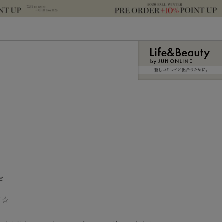
新しいキレイと出合うために。
デ
す☆