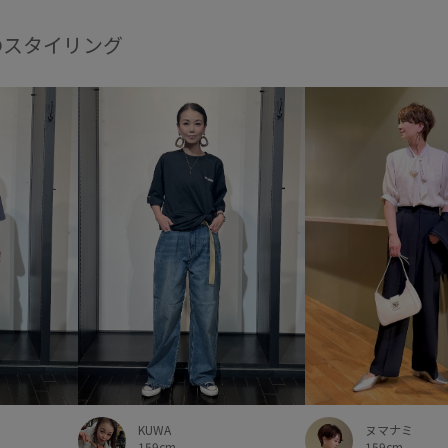
フロントボタン
フーディー
のスタイリング
ボーダー
マルチストライプ
レイヤード
レイヤードスタ
ワイドシルエット
ワンピー
合わせやすい
大人カジュア
抜け感
撥水加工
機能素
程よいゆとり
程よい厚み
裏毛
足長
軽くて柔らか
KUWA
ヌマナミ
159cm
159cm