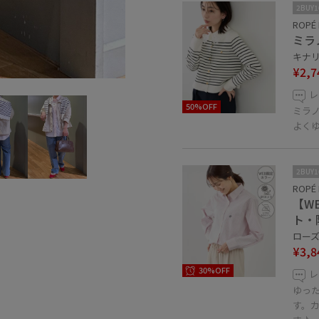
2BUY
ROPÉ 
ミラ
キナリ系
¥2,7
レ
50%OFF
ミラ
よく
2BUY
ROPÉ 
【W
ト・
ローズ
¥3,8
30%OFF
レ
ゆっ
す。