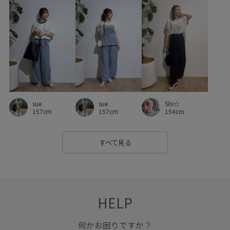
ストレートシルエット
スリット
セットアップ
センタープレス
ソックス
タック
デイリーで活躍
デニムパンツ
ニュアンスカラー
バランスが良い
ピンク
ピンクベージュ
フェイクスエード
ブラウス
ブラウン
ブラック
ベビー
ベビーピンク
ベルト
sue
sue
Shi☆
157cm
157cm
154cm
ベーシック
ベージュ
ホワイト
ボリューム感
ポリエステル
リラックス感
レッド
ロングスカート
すべて見る
ワイドシルエット
ワイドパンツ
ヴィンテージ
ヴィンテージ感
低身長向けサイズあり
使いやすい
HELP
光沢感
取り外し可能
取り外し可能なショルダー
合わせやすい
大人っぽい
女性らしさ
学校行事
何かお困りですか？