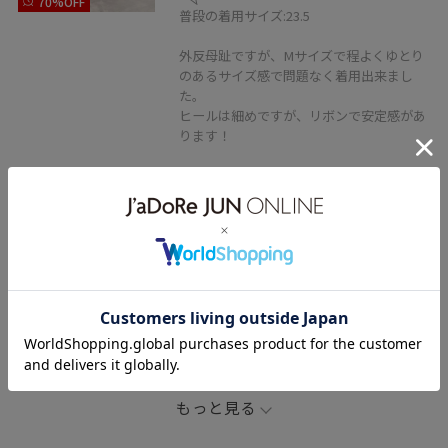
70%OFF
普段の着用サイズ:23.5
外反母趾ですが、Mサイズで程よくゆとり
のあるサイズ感で問題なく着用出来まし
た。
ヒールは細めですが、リボンで安定感があ
ります！
関連タグ
初春コーデ
春コーデ
お仕事コーデ
セレモニーコーデ
結婚式コーデ
デートコーデ
女子会コーデ
パンツスタイル
きれいめコーデ
VIS
ストレート
イエベ秋
ノーマル
低身長
トップス
シャツ/ブラウス
ジャケット/アウター
もっと見る
テーラードジャケット
パンツ
スラックス
バッグ