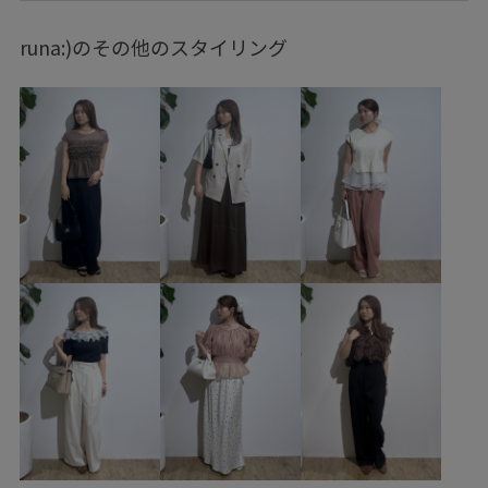
ショルダーバッグ
シューズ
パンプス
BVA15020
runa:)のその他のスタイリング
BVH35010
BVS34200
BVV35020
BVX44040
2025セレモニー
24ボトムス_pickup
2BUY10%OFF対象商品
2WAYで使える
2色展開
3色展開
4色展開
ceremony_pickup
Preorder_pickup24
special3days
visgoods
vis_bagpick
vis_ceremony
vis_cityrelax
vis_DILIGENCEPARLOUR_LP
vis_dissectionbieasy0614
vis_gw0426
vis_heartbagdorama
vis_highreviews
vis_isekibieasy0614
vis_neooffice0510
vis_pants
vis_pantspick
vis_STAYC240502
VIS_TIMESALE