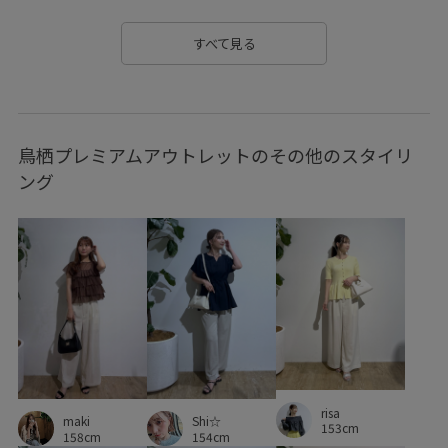
vis_追加
visハート
Wbottoms_pickup
すべて見る
Wminibag_pickup
WMボトムス_pickup
Wshirt_pickup
Wボトムス_pickup
W夏アイテム_pickup
あたたかい
鳥栖プレミアムアウトレットのその他のスタイリ
お仕事
お気に入り登録数上昇中_WOMEN
さらりとした
ング
ふんわり
アクセント
エクリュ
オフホワイト
オールシーズン
カラーバリエーション豊富
カーディガン
キナリ
グレージュ
コーディネートしやすい
コーディネートのアクセント
サイズ調整
サロペット
シャーリング
ショート丈
シワになりにくい
シワ感
ジャケット
ジレ
スエード
スカート
risa
maki
Shi☆
153cm
スタイリング
スッキリ
スッキリ見え
158cm
154cm