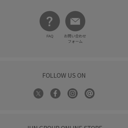
接触冷感
春夏
森香澄着用
洗える
洗濯機で洗える
着やすい
着心地が良い
美easy
美easy_pants
美easyスタイル
美脚
華やか
FAQ
お問い合わせ
フォーム
謝恩会・パーティー
透け感
長財布
骨格ナチュラル
高級感
FOLLOW US ON
JUN GROUP ONLINE STORE