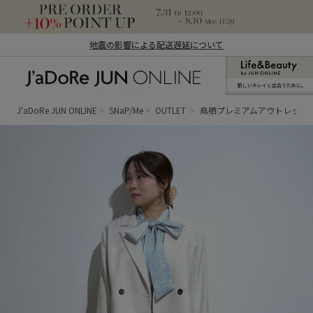
地震の影響による配送遅延について
新しいキレイと出合うために。
J'aDoRe JUN ONLINE（ジャドール ジュ
ン オンライン）
J'aDoRe JUN ONLINE
SNaP/Me
OUTLET
鳥栖プレミアムアウトレット