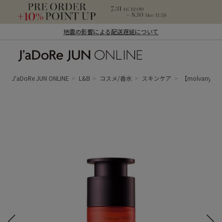
地震の影響による配送遅延について
J'aDoRe JUN ONLINE（ジャドール ジュ
ン オンライン）
J'aDoRe JUN ONLINE
L&B
コスメ/香水
スキンケア
【molvany｜