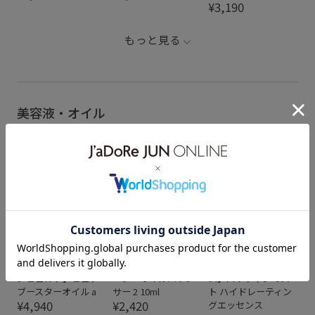
¥3,190
もっと見る
美容液・オイル
L&B
L&B
L&B
【SINN PURETE｜シ
【SENN｜セン】ウォ
【DAMDAM｜ダムダ
ンピュルテ】ピュア
ーターオイルバラン
ム】パラディシミス
ブースターオイル a
サー 2 10ml
ト ハイドレーティン
¥4,940
¥2,420
グエッセンス