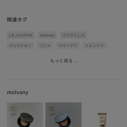
関連タグ
LB_COUPON
molvany
さらりとした
グルタチオン
コスメ
サマーケア
スキンケア
ナイアシンアミド
ハリ感
ヒアルロン酸Na
もっと見る
ビタミンC
優秀アイテム
安定感
敏感肌
日焼け止め
毛穴ケア
爽やか
紫外線ケア
紫外線対策
美容液
美容液・オイル
透明感
molvany
韓国コスメ