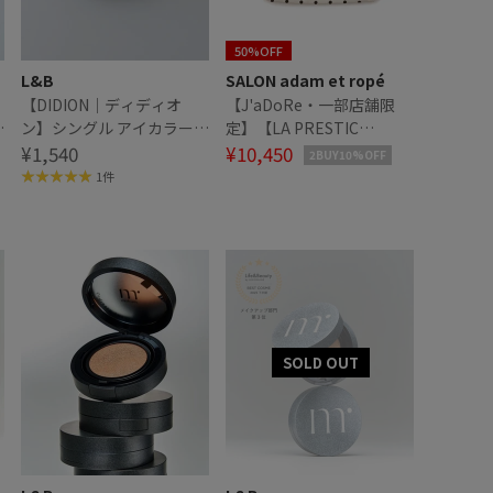
50%OFF
L&B
SALON adam et ropé
【DIDION｜ディディオ
【J'aDoRe・一部店舗限
ン】シングル アイカラー
定】【LA PRESTIC
04 Love Someone
¥1,540
OUISTON】MAKEUP
¥10,450
2BUY10%OFF
POUCH
1件