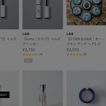
L&B
L&B
ウブ】マルチ
【bobe｜ボウブ】マルチ
【O SKIN & HAIR｜オー・
グリッター
スキン アンド ヘア】O
¥2,750
BALM 20ml （オー・バー
¥2,970
ム）ハンド
1件
2件
NEW!