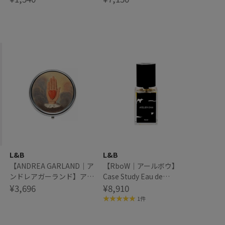
L&B
L&B
【ANDREA GARLAND｜ア
【RboW｜アールボウ】
ンドレアガーランド】アロ
Case Study Eau de
マリップ&ネイルバーム
¥3,696
Perfume ケース スタディ
¥8,910
CIRCULER HAND サーキュ
オードパフューム 30ml
1件
ラーハンド