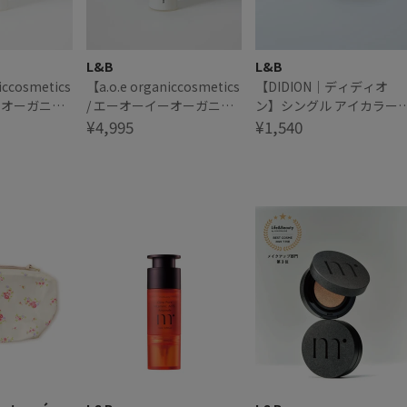
L&B
L&B
iccosmetics
【a.o.e organiccosmetics
【DIDION｜ディディオ
ーオーガニッ
/ エーオーイーオーガニッ
ン】シングル アイカラー
クス】
クコスメティクス】
¥4,995
03 Dancing Queen
¥1,540
LIPOSOMES X
ON
FERMENTATION
ERUM リポソ
BOOSTER SERUM リポソ
メンテーショ
ーム×ファーメンテーショ
セラム
ン ブースターセラム