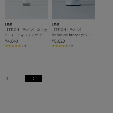
L&B
L&B
【TE.ON｜テオン】Utility
【TE.ON｜テオン】
Oil ユーティリティオイル
Botanical butter ボタニカ
Hisameiro
¥4,840
ルバター Tokiwa
¥6,820
2件
1件
4