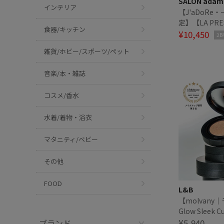
SALON adam 
インテリア
【J'aDoRe
定】【LA PRE
食器/キッチン
OUISTON】M
¥10,450
2B
POUCH
雑貨/ホビー/スポーツ/ペット
音楽/本・雑誌
コスメ/香水
水着/着物・浴衣
マタニティ/ベビー
その他
FOOD
L&B
【molvany
Glow Sleek 
ウ スリーク 
¥5,940
ブランド