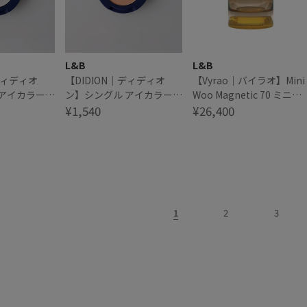
L&B
L&B
ディディオ
【DIDION｜ディディオ
【Vyrao｜バイラオ】Mini
 アイカラー
ン】シングル アイカラー
Woo Magnetic 70 ミニウ
Dust
09 Sunset Coral
¥1,540
ー マグネティック70
¥26,400
1
2
3