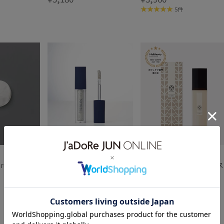
リッドパフューム ルームテ
5件
ンパラチャー
L&B
L&B
round
【DIDION｜ディディオ
【KITOWA｜キトワ】バス
ン】リキッド グリッター
エッセンス（入浴剤）
02 TGIF
¥1,650
HINOKI 200mL
¥6,600
1件