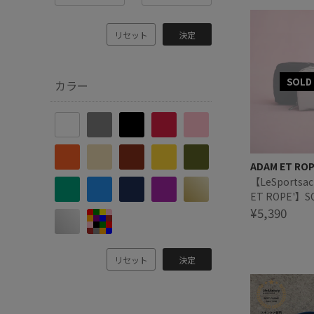
リセット
決定
カラー
ADAM ET RO
【LeSportsac
ET ROPE'】S
COSMETIC (S
¥5,390
リセット
決定