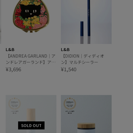
L&B
L&B
【ANDREA GARLAND｜ア
【DIDION｜ディディオ
ンドレアガーランド】アロ
ン】マルチシーラー
マリップ&ネイルバーム
¥3,696
¥1,540
BLACK CAT IN SUMMER
ROSES ブラックキャット
インサマーローズ