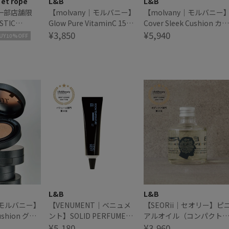
et ropé
L&B
L&B
・一部店舗限
【molvany｜モルバニー】
【molvany｜モルバニー
STIC
Glow Pure VitaminC 15％
Cover Sleek Cushion カバ
AKEUP
Ampoule グロウピュアビ
¥3,850
ー スリーク クッション
¥5,940
UY10%OFF
タミンC アンプル
L&B
L&B
｜モルバニー】
【VENUMENT｜ベニュメ
【SEORii｜セオリー】ピ
Cushion グロ
ント】SOLID PERFUME
アルオイル（コンパクト
クッション
ROOM TEMPERATURE ソ
¥5,180
栓タイプ）60ml
¥3,960