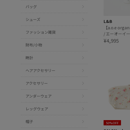
バッグ
シューズ
L&B
【a.o.e organ
ファッション雑貨
/ エーオーイ
クコスメティ
¥4,995
財布/小物
LIPOSOMES X
FERMENTATI
時計
BOOSTER S
ーム×ファー
ン ブースター
ヘアアクセサリー
アクセサリー
アンダーウェア
レッグウェア
帽子
50%OFF