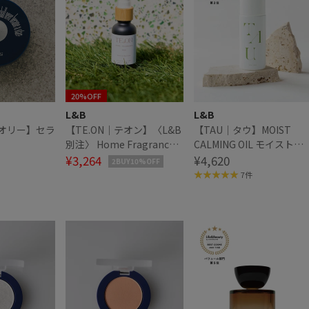
20%OFF
L&B
L&B
｜セオリー】セラ
【TE.ON｜テオン】〈L&B
【TAU｜タウ】MOIST
別注〉 Home Fragrance
CALMING OIL モイストカ
ホームフレグランス Heki
¥3,264
ーミングオイル
¥4,620
2BUY10%OFF
7件