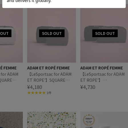
PÉ FEMME
ADAM ET ROPÉ FEMME
ADAM ET ROPÉ FEMME
 for ADAM
【LeSportsac for ADAM
【LeSportsac for ADAM
QUARE
ET ROPE'】SQUARE
ET ROPE'】
HINE/SOLID)
COSMETIC (SOLID/SOLID)
¥4,180
RECTANGULAR
¥4,730
COSMETIC (SOLID/SOLID
1件