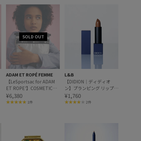
ADAM ET ROPÉ FEMME
L&B
【LeSportsac for ADAM
【DIDION｜ディディオ
ET ROPE'】COSMETIC
ン】プランピング リップス
CLUTCH (SHINE/SOLID)
¥6,380
ティック 01 Mellow out
¥1,760
)
1件
2件