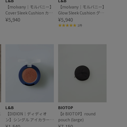
L&B
L&B
】
【molvany｜モルバニー】
【molvany｜モルバニー】
Cover Sleek Cushion カバ
Glow Sleek Cushion グロ
ー スリーク クッション
¥5,940
ウ スリーク クッション
¥5,940
1件
L&B
BIOTOP
ニ
【DIDION｜ディディオ
【ё BIOTOP】round
中
ン】シングル アイカラー
pouch (large)
02 Say My Name
¥1,540
¥7,150