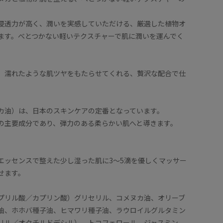
。
浸透力が高く、潤いを実感していただける、厳選した植物オ
ます。べとつかない軽いテクスチャーで肌に潤いを運んでく
、濡れたような肌ツヤをもたらせてくれる、贅沢な配合で仕
カ油）は、日本のスキンケアの定番となっています。
の主要成分であり、弾力のある柔らかい肌へと導きます。
エッセンスで整えた少し湿った肌に3〜5滴を優しくマッサー
せます。
プリル酸／カプリン酸）グリセリル、コメヌカ油、オリーブ
油、ホホバ種子油、ヒマワリ種子油、ラウロイルグルタミン
リル／オクチルドデシル）、トコフェロール、ジャスミン