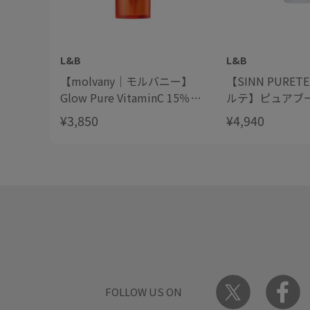
L&B
L&B
【molvany｜モルバニー】
【SINN PURE
Glow Pure VitaminC 15％
ルテ】ピュアブ
Ampoule グロウピュアビタ
ル a
¥3,850
¥4,940
ミンC アンプル
FOLLOW US ON