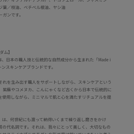
ジ葉／枝油、ベチベル根油、ヤシ油
ーガンです。
ムダム】
YOは、日本の職人技と伝統的な自然成分から生まれた「Made i
クリーンスキンケアブランドです。
それを生み出す職人をサポートしながら、スキンケアという
、紫蘇やコメヌカ、こんにゃくなど古くから日本で伝統的に
を使用しながら、ミニマルで肌と心を満たすリチュアルを提
Japan」は、何世紀にも渡って納得いくまで繰り返し磨きをかけ
質の代名詞です。それは、我々にとって美しく、大切なもの