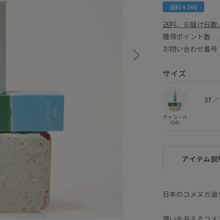
送料￥500
送料、お届け日数
獲得ポイント数
お問い合わせ番号 E
サイズ
27
／
チャコール
（06）
アイテム説
日本のコメヌカ油
潤いを与えるコメ