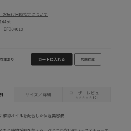
、お届け日時指定について
144pt
FQ04010
カートに入れる
在庫あり
店舗在庫
ユーザーレビュー
明
サイズ／詳細
(0)
や植物オイルを配合した保湿美容液
ヌカと植物が肌を整える、べとつかない軽いテクスチャーの