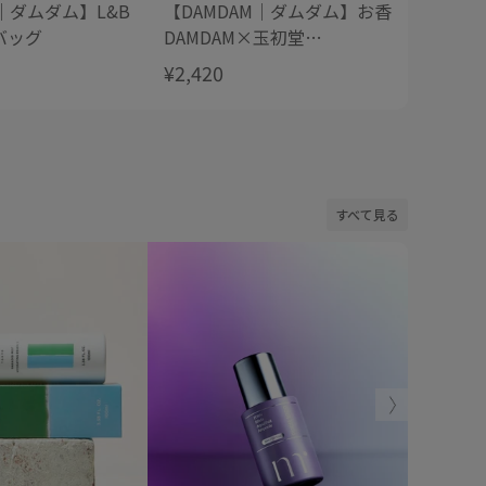
M｜ダムダム】L&B
【DAMDAM｜ダムダム】お香
バッグ
DAMDAM×玉初堂
OSMANTHUS オスマンサス
¥2,420
すべて見る