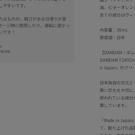
しやすいです。
油、ビターオレン
全ての成分はヴィ
れるものの、軽さがある分滑りが良
サージ時に使用したり、湯船に浸かっ
内容量：30mL
いです！
原産国：日本
F
他 (99)
【DAMDAM｜ダ
DAMDAM TOK
n Japan」の
日本独自の文化と
尊い文化を大切に
使われている成分
案しています。
「Made in 
て、創り上げた品