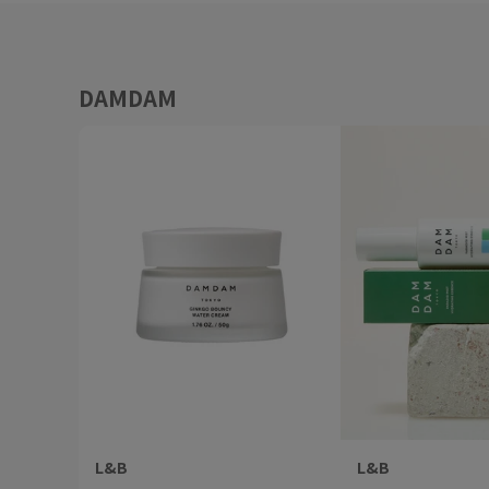
DAMDAM
L&B
L&B