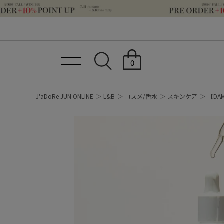
0
J'aDoRe JUN ONLINE
L&B
コスメ/香水
スキンケア
【DA