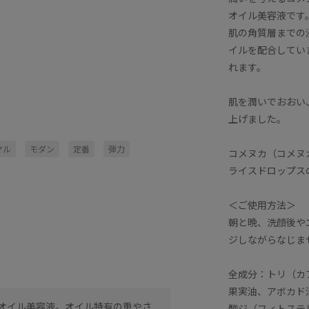
オイル美容液です
肌の角質層までの
イルを配合してい
れます。
肌を潤いでおおい
上げました。
マル
モダン
定番
弾力
コメヌカ（コメヌ
ライスドロップス
＜ご使用方法＞
朝と晩、洗顔後や
ジしながらなじま
全成分：トリ（カ
果実油、アボカド
オイル美容液。オイル特有の重やさ
酸ジ（フィトステ