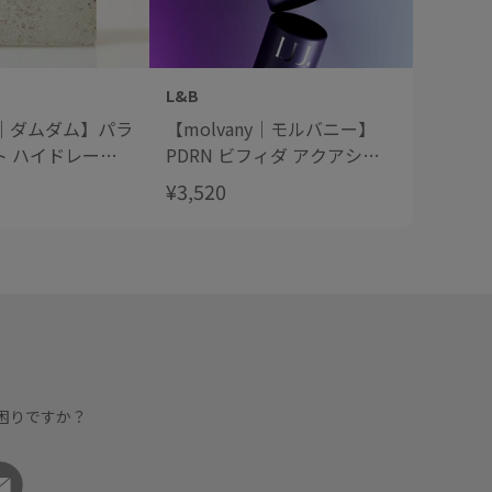
L&B
L&B
M｜ダムダム】パラ
【molvany｜モルバニー】
【DAM
ト ハイドレーテ
PDRN ビフィダ アクアショ
ブース
センス
ット アンプル
¥3,520
¥7,920
困りですか？