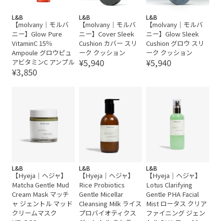
L&B
L&B
L&B
【molvany｜モルバ
【molvany｜モルバ
【molvany｜モルバ
ニー】Glow Pure
ニー】Cover Sleek
ニー】Glow Sleek
VitaminC 15％
Cushion カバー スリ
Cushion グロウ スリ
Ampoule グロウピュ
ーク クッション
ーク クッション
¥5,940
¥5,940
アビタミンC アンプル
¥3,850
L&B
L&B
L&B
【Hyeja｜ヘジャ】
【Hyeja｜ヘジャ】
【Hyeja｜ヘジャ】
Matcha Gentle Mud
Rice Probiotics
Lotus Clarifying
Cream Mask マッチ
Gentle Micellar
Gentle PHA Facial
ャ ジェントル マッド
Cleansing Milk ライス
Mist ロータス クリア
クリームマスク
プロバイオティクス
ファイニング ジェン