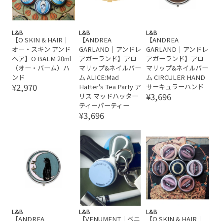
L&B
L&B
L&B
【O SKIN & HAIR｜
【ANDREA
【ANDREA
オー・スキン アンド
GARLAND｜アンドレ
GARLAND｜アンドレ
ヘア】O BALM 20ml
アガーランド】アロ
アガーランド】アロ
（オー・バーム）ハ
マリップ&ネイルバー
マリップ&ネイルバー
ンド
ム ALICE:Mad
ム CIRCULER HAND
¥2,970
Hatter's Tea Party ア
サーキュラーハンド
¥3,696
リス マッドハッター
ティーパーティー
¥3,696
L&B
L&B
L&B
【ANDREA
【VENUMENT｜ベニ
【O SKIN & HAIR｜