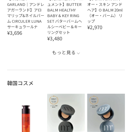
GARLAND｜アンドレ
ュメント】BUTTER
オー・スキン アンド
アガーランド】アロ
BALM HEALTHY
ヘア】O BALM 20ml
マリップ&ネイルバー
BABY & KEY RING
（オー・バーム） リ
ム CIRCULER LUNA
SET バターバームヘ
ップ
¥2,970
サーキュラールナ
ルシーベビー＆キー
¥3,696
リングセット
¥3,480
もっと見る
韓国コスメ