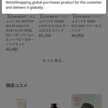
L&B
L&B
L&B
【VENUMENT｜ベニ
【VENUMENT｜ベニ
【VENUMENT｜ベニ
ュメント】BUTTER
ュメント】HOME
ュメント】BABY
BALM HEALTHY
LOGO ECO BAG ホー
ECO BAG ベビーエコ
BABY & KEY RING
ムロゴエコバッグ
バッグ
¥3,700
¥4,000
SET バターバームヘ
ルシーベビー＆キー
リングセット
¥3,480
もっと見る
韓国コスメ