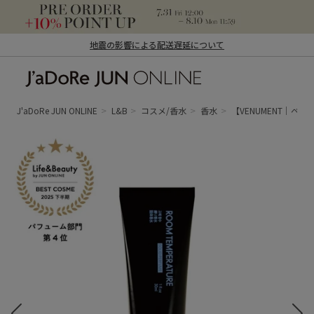
地震の影響による配送遅延について
J'aDoRe JUN ONLINE（ジャドール ジュ
ン オンライン）
J'aDoRe JUN ONLINE
L&B
コスメ/香水
香水
【VENUMENT｜ベニュ