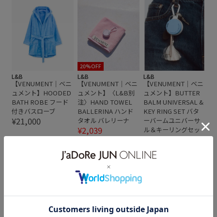
20%OFF
L&B
L&B
L&B
【VENUMENT｜ベニ
【VENUMENT｜ベニ
【VENUMENT｜ベニ
ュメント】HOODED
ュメント】〈L&B別
ュメント】BUTTER
BATH ROBE フード
注〉HAND TOWEL
BALM UNIVERSAL &
付きバスローブ
BALLERINA ハンド
KEY RING SET バタ
¥21,000
タオル バレリーナ
ーバームユニバーサ
¥2,039
ル＆キーリングセッ
ト
2BUY10%OFF
¥3,480