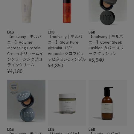
L&B
L&B
L&B
【molvany｜モルバ
【molvany｜モルバ
【molvany｜モルバ
ニー】Volume
ニー】Glow Pure
ニー】Cover Sleek
Increasing Protein
VitaminC 15％
Cushion カバー スリ
Cream ボリュームイ
Ampoule グロウピュ
ーク クッション
¥5,940
ンクリージングプロ
アビタミンC アンプル
¥3,850
テインクリーム
¥4,180
L&B
L&B
L&B
【molvany｜モルバ
【Hyeja｜ヘジャ】
【Hyeja｜ヘジャ】