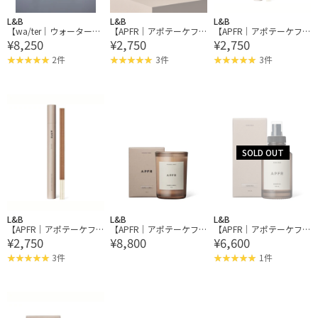
L&B
L&B
L&B
【wa/ter｜ウォーター】I
【APFR｜アポテーケフ
【APFR｜アポテーケフ
¥8,250
¥2,750
¥2,750
NCENSE STAND インセン
レグランス】INCENSE S
レグランス】INCENSE S
ススタンド 75φ
TICKS 24K ROSE / DENS
TICKS 24K ROSE / DENS
2件
3件
3件
E / HATAYI
E / HATAYI
L&B
L&B
L&B
【APFR｜アポテーケフ
【APFR｜アポテーケフ
【APFR｜アポテーケフ
¥2,750
¥8,800
¥6,600
レグランス】INCENSE S
レグランス】FRAGRANC
レグランス】ROOM SPR
TICKS 24K ROSE / DENS
E CANDLE フレグランス
AY ルームスプレー
3件
1件
E / HATAYI
キャンドル OAKMOSS
& AMBER