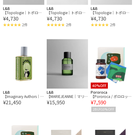
L&B
L&B
L&B
【Topologie｜トポロジ
【Topologie｜トポロジ
【Topologie｜トポロジ
¥4,730
¥4,730
¥4,730
ー】Wares Straps 8.0mm
ー】Wares Straps 8.0mm
ー】Wares Straps 8.0mm
Rope Strap ロープスト
Rope Strap ロープスト
Rope Strap ロープスト
2件
2件
2件
ラップ
ラップ
ラップ
40%OFF
L&B
L&B
Pororoca
【Imaginary Authors｜イ
【MARIEJEANNE｜マリ
【Pororoca / ポロロッ
¥21,450
¥15,950
¥7,590
マジナリー・オーサー
ージャンヌ】ルームミス
カ】TTT MSW × Pororo
ズ】EDP 50ml THE SOFT
ト Brume d‘hiver ブリュ
ca Bath Salts & Bandana
2BUY10%OFF
LAWN ザ・ソフト・ロー
ームディヴェール
Set
ン