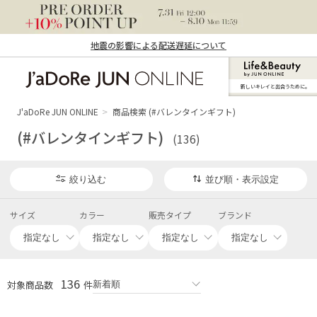
地震の影響による配送遅延について
新しいキレイと出合うために。
J'aDoRe JUN ONLINE（ジャドール ジュ
ン オンライン）
J'aDoRe JUN ONLINE
商品検索 (#バレンタインギフト)
(#バレンタインギフト)
(136)
絞り込む
並び順・表示設定
サイズ
カラー
販売タイプ
ブランド
136
対象商品数
件