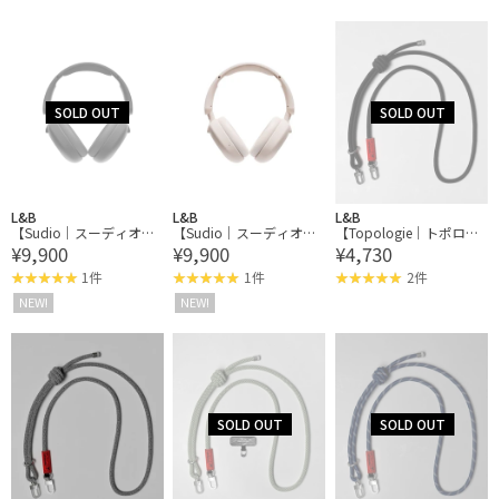
ENSE STAND ブラスイン
センススタンド
L&B
L&B
L&B
【Sudio｜スーディオ】K
【Sudio｜スーディオ】K
【Topologie｜トポロジ
¥9,900
¥9,900
¥4,730
2 ヘッドホン
2 ヘッドホン
ー】Wares Straps 8.0mm
Rope Strap ロープスト
1件
1件
2件
ラップ
NEW!
NEW!