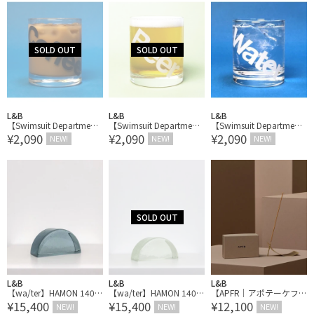
L&B
L&B
L&B
【Swimsuit Department
【Swimsuit Department
【Swimsuit Department
¥2,090
¥2,090
¥2,090
｜スイムスーツデパート
｜スイムスーツデパート
｜スイムスーツデパート
NEW!
NEW!
NEW!
メント】Mr.Drink ミスタ
メント】Mr.Drink ミスタ
メント】Mr.Drink ミスタ
ードリンク
ードリンク
ードリンク
L&B
L&B
L&B
【wa/ter】HAMON 140φ
【wa/ter】HAMON 140φ
【APFR｜アポテーケフ
¥15,400
¥15,400
¥12,100
Bookend
Bookend
レグランス】BRASS INC
NEW!
NEW!
NEW!