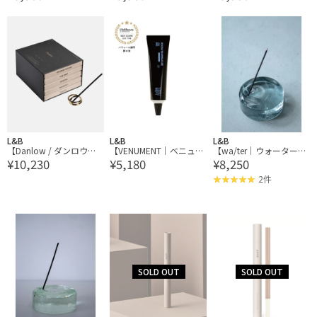
L&B
L&B
L&B
【Danlow / ダンロウ】
【VENUMENT｜ベニュメ
【wa/ter｜ウォーター】I
¥10,230
¥5,180
¥8,250
ブックオブインセンスス
ント】SOLID PERFUME R
NCENSE STAND インセン
ティックス no.1
OOM TEMPERATURE ソ
ススタンド 75φ
2件
リッドパフューム ルーム
テンパラチャー