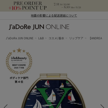
地震の影響による配送遅延について
J'aDoRe JUN ONLINE（ジャドール ジュ
ン オンライン）
J'aDoRe JUN ONLINE
L&B
コスメ/香水
リップケア
【ANDREA