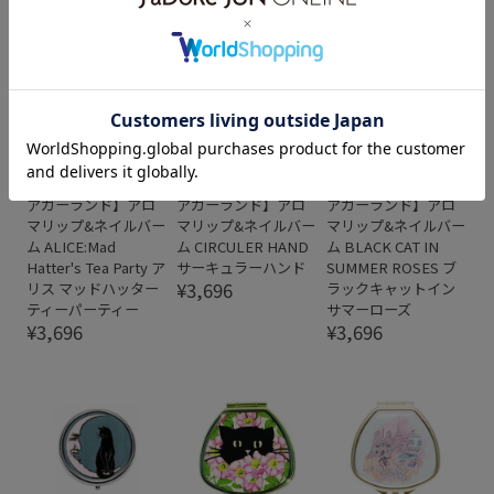
L&B
L&B
L&B
【ANDREA
【ANDREA
【ANDREA
GARLAND｜アンドレ
GARLAND｜アンドレ
GARLAND｜アンドレ
アガーランド】アロ
アガーランド】アロ
アガーランド】アロ
マリップ&ネイルバー
マリップ&ネイルバー
マリップ&ネイルバー
ム ALICE:Mad
ム CIRCULER HAND
ム BLACK CAT IN
Hatter's Tea Party ア
サーキュラーハンド
SUMMER ROSES ブ
¥3,696
リス マッドハッター
ラックキャットイン
ティーパーティー
サマーローズ
¥3,696
¥3,696