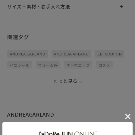
サイズ・素材・お手入れ方法
関連タグ
ANDREA GARLAND
ANDREAGARLAND
LB_COUPON
イニシャル
ウォーム感
オーガニック
コスメ
スッキリ
ナチュラル
ネイル
ブリック
ベスト
もっと見る
ボディケア
マルチに活躍
ミニコスメ
ミラー
ヴィンテージ
母の日ギフト
ANDREAGARLAND