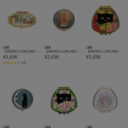
L&B
L&B
L&B
【ANDREA GARLAND｜
【ANDREA GARLAND｜
【ANDREA GARLAND｜
¥3,696
¥3,696
¥3,696
アンドレアガーランド】
アンドレアガーランド】
アンドレアガーランド】
アロマリップ&ネイルバ
アロマリップ&ネイルバ
アロマリップ&ネイルバ
1件
ーム ALICE:Mad Hatter's
ーム CIRCULER HAND サ
ーム BLACK CAT IN SUMM
Tea Party アリス マッド
ーキュラーハンド
ER ROSES ブラックキャ
ハッターティーパーティ
ットインサマーローズ
ー
L&B
L&B
L&B