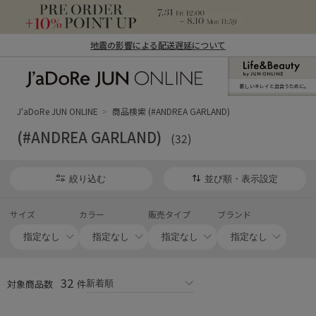
地震の影響による配送遅延について
新しいキレイと出合うために。
J'aDoRe JUN ONLINE（ジャドール ジュ
ン オンライン）
J'aDoRe JUN ONLINE
商品検索 (#ANDREA GARLAND)
(#ANDREA GARLAND)
(32)
絞り込む
並び順・表示設定
サイズ
カラー
販売タイプ
ブランド
32
対象商品数
件