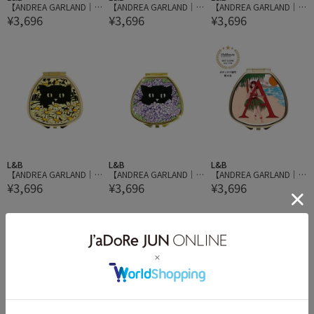
【ANDREA GARLAND｜
【ANDREA GARLAND｜
【ANDREA GARLAND｜
¥3,696
¥3,696
¥3,696
アンドレアガーランド】
アンドレアガーランド】
アンドレアガーランド】
アロマリップ&ネイルバ
アロマリップ&ネイルバ
アロマリップ&ネイルバ
ーム CIRCULER LUNA サ
ーム BLACK CAT IN DOG
ーム Paris - City Scene パ
ーキュラールナ
ROSE ブラックキャット
リ シティシーン
インドッグローズ
L&B
L&B
L&B
【ANDREA GARLAND｜
【ANDREA GARLAND｜
【ANDREA GARLAND｜
¥3,696
¥3,696
¥3,696
アンドレアガーランド】
アンドレア ガーランド】
アンドレアガーランド】
アロマリップ&ネイルバ
アロマリップ&ネイルバ
アロマリップ&ネイルバ
ーム BLACK CAT IN MARG
ームBLACK CAT IN HYDR
ーム イニシャルコレクシ
UERITES ブラックキャッ
ANGEAS ブラックキャッ
ョン【A】
トインマーガレット
トインハイドレンジア