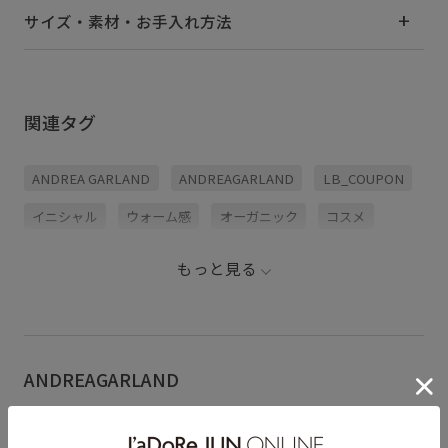
サイズ・素材・お手入れ方法
関連タグ
ANDREA GARLAND
ANDREAGARLAND
LB_COUPON
イニシャル
ウォーム感
オーガニック
コスメ
スッキリ
ナチュラル
ネイル
ブリック
ベスト
もっと見る
ボディケア
マルチに活躍
ミニコスメ
ミラー
ヴィンテージ
母の日ギフト
ANDREAGARLAND