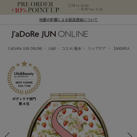
地震の影響による配送遅延について
J'aDoRe JUN ONLINE（ジャドール ジュ
ン オンライン）
J'aDoRe JUN ONLINE
L&B
コスメ/香水
リップケア
【ANDREA