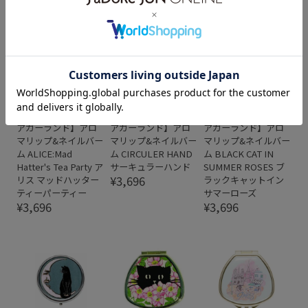
L&B
L&B
L&B
【ANDREA
【ANDREA
【ANDREA
GARLAND｜アンドレ
GARLAND｜アンドレ
GARLAND｜アンドレ
アガーランド】アロ
アガーランド】アロ
アガーランド】アロ
マリップ&ネイルバー
マリップ&ネイルバー
マリップ&ネイルバー
ム ALICE:Mad
ム CIRCULER HAND
ム BLACK CAT IN
Hatter's Tea Party ア
サーキュラーハンド
SUMMER ROSES ブ
¥3,696
リス マッドハッター
ラックキャットイン
ティーパーティー
サマーローズ
¥3,696
¥3,696