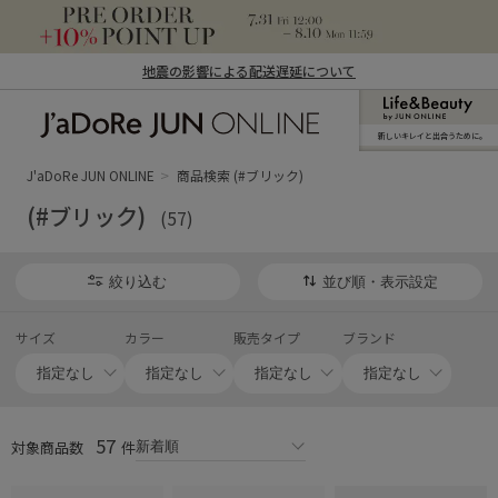
地震の影響による配送遅延について
新しいキレイと出合うために。
J'aDoRe JUN ONLINE（ジャドール ジュ
ン オンライン）
J'aDoRe JUN ONLINE
商品検索 (#ブリック)
(#ブリック)
(57)
絞り込む
並び順・表示設定
サイズ
カラー
販売タイプ
ブランド
57
対象商品数
件