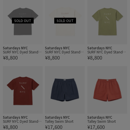
Saturdays NYC
Saturdays NYC
Saturdays NYC
SURF NYC Dyed Standar
SURF NYC Dyed Standar
SURF NYC Dyed Standar
¥8,800
¥8,800
¥8,800
d SS Tee
d SS Tee
d SS Tee
Saturdays NYC
Saturdays NYC
Saturdays NYC
SURF NYC Dyed Standar
Talley Swim Short
Talley Swim Short
¥8,800
¥17,600
¥17,600
d SS Tee