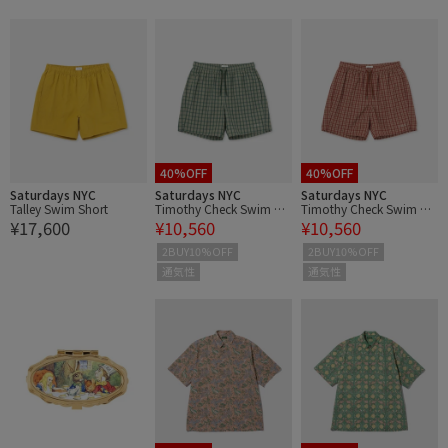
40%OFF
40%OFF
Saturdays NYC
Saturdays NYC
Saturdays NYC
Talley Swim Short
Timothy Check Swim Sh
Timothy Check Swim Sh
¥17,600
¥10,560
¥10,560
ort
ort
2BUY10%OFF
2BUY10%OFF
通気性
通気性