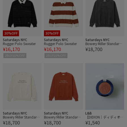
30%OFF
30%OFF
Saturdays NYC
Saturdays NYC
Saturdays NYC
Rugger Polo Sweater
Rugger Polo Sweater
Bowery Miller Standard
¥16,170
¥16,170
¥18,700
Crew Sweatshirt
2BUY10%OFF
2BUY10%OFF
Saturdays NYC
Saturdays NYC
L&B
Bowery Miller Standard
Bowery Miller Standard
【DIDION｜ディディオ
¥18,700
¥18,700
¥1,540
Crew Sweatshirt
Crew Sweatshirt
ン】シングル アイカラー
02 Say My Name