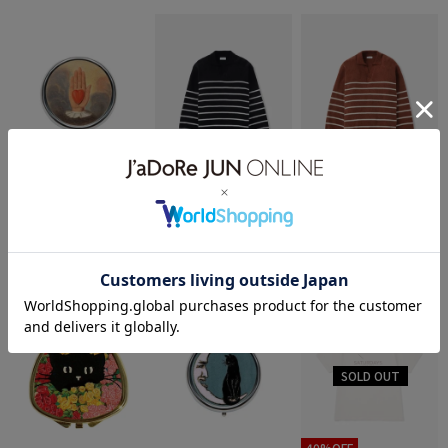
50%OFF
50%OFF
L&B
Saturdays NYC
Saturdays NYC
【ANDREA GARLAND｜
Seaport Skipper Sweater
Seaport Skipper Sweater
¥3,696
¥15,400
¥15,400
アンドレアガーランド】
アロマリップ&ネイルバ
1件
1件
ーム CIRCULER HAND サ
2BUY10%OFF
2BUY10%OFF
ーキュラーハンド
40%OFF