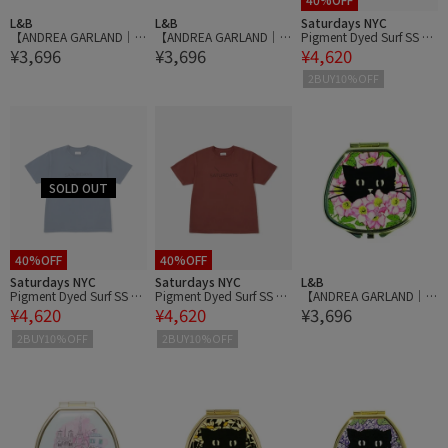
L&B
L&B
Saturdays NYC
【ANDREA GARLAND｜
【ANDREA GARLAND｜
Pigment Dyed Surf SS Te
¥3,696
¥3,696
¥4,620
アンドレアガーランド】
アンドレアガーランド】
e
アロマリップ&ネイルバ
アロマリップ&ネイルバ
2BUY10%OFF
ーム BLACK CAT IN SUMM
ーム CIRCULER LUNA サ
ER ROSES ブラックキャ
ーキュラールナ
ットインサマーローズ
40%OFF
40%OFF
Saturdays NYC
Saturdays NYC
L&B
Pigment Dyed Surf SS Te
Pigment Dyed Surf SS Te
【ANDREA GARLAND｜
¥4,620
¥4,620
¥3,696
e
e
アンドレアガーランド】
アロマリップ&ネイルバ
2BUY10%OFF
2BUY10%OFF
ーム BLACK CAT IN DOG
ROSE ブラックキャット
インドッグローズ