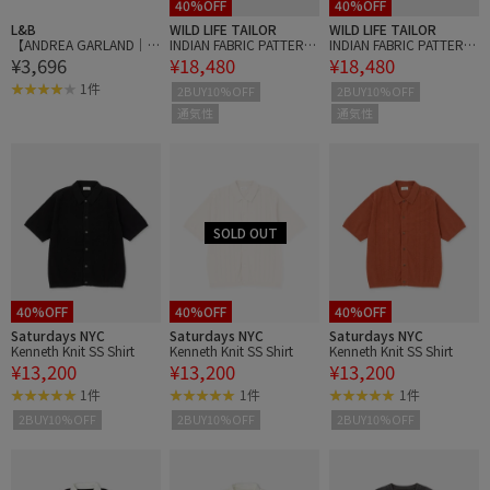
40%OFF
40%OFF
L&B
WILD LIFE TAILOR
WILD LIFE TAILOR
【ANDREA GARLAND｜
INDIAN FABRIC PATTERN
INDIAN FABRIC PATTERN
¥3,696
¥18,480
¥18,480
アンドレアガーランド】
S/S SHIRTS
S/S SHIRTS
アロマリップ&ネイルバ
1件
2BUY10%OFF
2BUY10%OFF
ーム ALICE:Mad Hatter's
通気性
通気性
Tea Party アリス マッド
ハッターティーパーティ
ー
40%OFF
40%OFF
40%OFF
Saturdays NYC
Saturdays NYC
Saturdays NYC
Kenneth Knit SS Shirt
Kenneth Knit SS Shirt
Kenneth Knit SS Shirt
¥13,200
¥13,200
¥13,200
1件
1件
1件
2BUY10%OFF
2BUY10%OFF
2BUY10%OFF