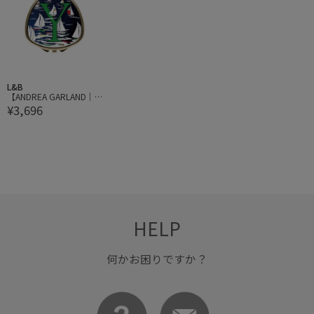
L&B
【ANDREA GARLAND｜
¥3,696
アンドレアガーランド】
アロマリップ&ネイルバ
ーム イニシャルコレクシ
ョン【Y】
HELP
何かお困りですか？