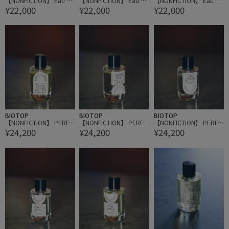
【NONFICTION】 Eau de
【NONFICTION】 Eau de
【NONFICTION】 Eau de
¥22,000
¥22,000
¥22,000
Parfum 50ml
Parfum 50ml
Parfum 50ml
BIOTOP
BIOTOP
BIOTOP
【NONFICTION】 PERFU
【NONFICTION】 PERFU
【NONFICTION】 PERFU
¥24,200
¥24,200
¥24,200
ME 100ml
ME 100ml
ME 100ml