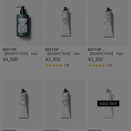
BIOTOP
BIOTOP
BIOTOP
【NONFICTION】 Hand
【NONFICTION】 Hand
【NONFICTION】 Hand
¥4,500
¥3,300
¥3,300
Wash 300ml
Cream 50ml
Cream 50ml
1件
1件
BIOTOP
BIOTOP
BIOTOP