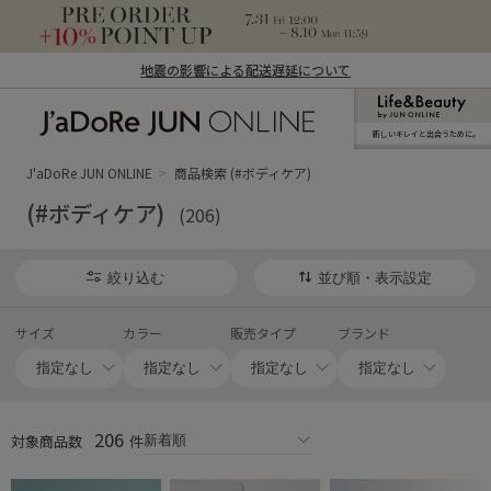
地震の影響による配送遅延について
新しいキレイと出合うために。
J'aDoRe JUN ONLINE（ジャドール ジュ
ン オンライン）
J'aDoRe JUN ONLINE
商品検索 (#ボディケア)
(#ボディケア)
(206)
絞り込む
並び順・表示設定
サイズ
カラー
販売タイプ
ブランド
206
対象商品数
件