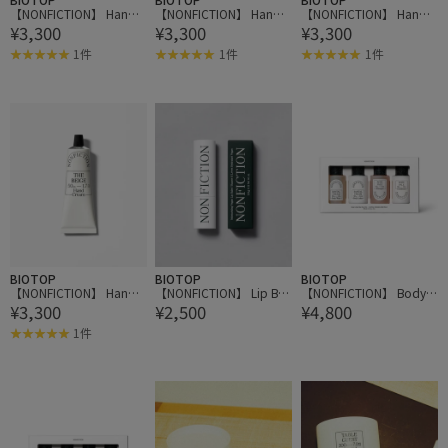
【NONFICTION】 Hand
【NONFICTION】 Hand
【NONFICTION】 Hand
¥3,300
¥3,300
¥3,300
Cream 50ml
Cream 50ml
Cream 50ml
1件
1件
1件
BIOTOP
BIOTOP
BIOTOP
【NONFICTION】 Hand
【NONFICTION】 Lip Bal
【NONFICTION】 Body
¥3,300
¥2,500
¥4,800
Cream 50ml
m
& Hair Mini Travel Set
1件