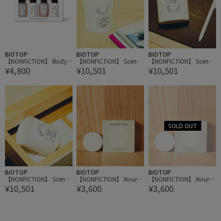
BIOTOP
BIOTOP
BIOTOP
【NONFICTION】 Body
【NONFICTION】 Scente
【NONFICTION】 Scente
¥4,800
¥10,501
¥10,501
& Hair Mini Travel Set
d Candle 200g
d Candle 200g
BIOTOP
BIOTOP
BIOTOP
【NONFICTION】 Scente
【NONFICTION】 Nouris
【NONFICTION】 Nouris
¥10,501
¥3,600
¥3,600
d Candle 200g
hing Vegan Lip Balm
hing Vegan Lip Balm