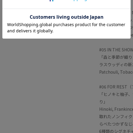
#04 FORGET
「スパイシーペッ
にない神秘的かつ
Basil, Pink pepp
#05 IN THE 
「森と季節が織り
ラスウッディの新
Patchouli, Tobac
#06 FOR RES
「ヒノキと柚子、
り」
Hinoki, Frank
取れたノンフィク
らべたつかずなじ
6種類のシグネチ