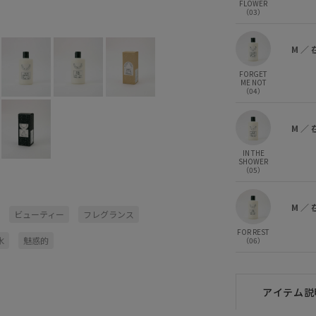
FLOWER
IN THE SHOWER (05)
M
○
（03）
M
／
FORGET
ME NOT
（04）
M
／
IN THE
SHOWER
（05）
M
／
ビューティー
フレグランス
FOR REST
水
魅惑的
（06）
アイテム説