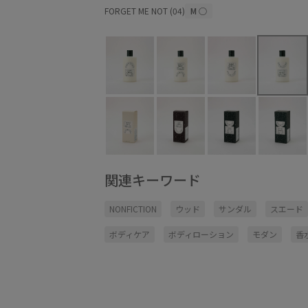
FORGET ME NOT (04)
M
○
関連キーワード
NONFICTION
ウッド
サンダル
スエード
ボディケア
ボディローション
モダン
香