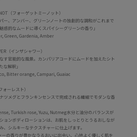
 ME NOT（フォーゲットミーノット）
パー、アンバー、グリーンノートの独創的な調和がこれまで
魅惑的なムードに導くスパイシーグリーンの香り」
er, Green, Gardenia, Amber
SHOWER（インザシャワー）
なす官能的な風景。カンパリアコードにムードを加えたシト
たな解釈」
co, Bitter orange, Campari, Guaiac
T（フォーレスト）
ナツメグとフランキンセンスで完成される繊細でモダンな香
incense, Turkish rose, Yuzu, Nutmeg水分と油分のバランスが
ションボディローションは、お肌をしっとりとうるおしなが
み、シルキーなテクスチャーに仕上げます。
ャーの香りが豊かなうるおいに出会い、心地よく優しく肌を