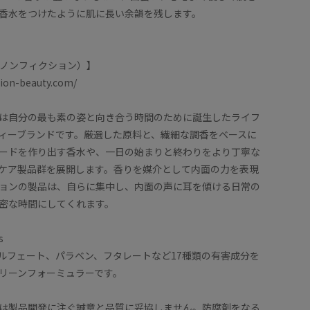
香水をつけたように肌に長い余韻を残します。
ON（ノンフィクション）】
ction-beauty.com/
は自分の最も素の姿と向き合う時間のために誕生したライフ
ィーブランドです。厳選した原料と、繊細な調香をベースに
ードを作り出す香水や、一日の始まりと終わりをより丁寧な
ケア製品群を展開します。香りを媒介として内面の力を表現
ョンの製品は、自らに集中し、内面の声に耳を傾ける日常の
密な時間にしてくれます。
s
ルフェート、パラベン、フタレートなど17種類の有害成分を
リーンフォーミュラーです。
は製品開発に注ぐ誠意と品質に妥協しません。防腐剤をなる