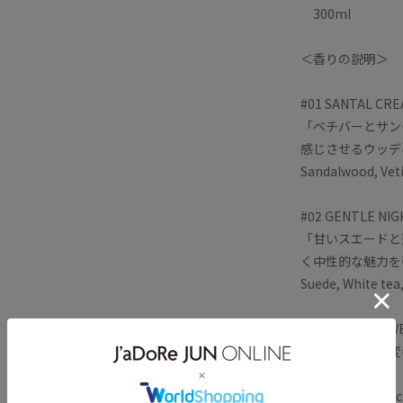
300ml
＜香りの説明＞
#01 SANTAL
「ベチバーとサン
感じさせるウッデ
Sandalwood, Vet
#02 GENTLE
「甘いスエードと
く中性的な魅力を
Suede, White tea
#03 GAIAC 
「スモーキーに変
ー」
Wild rose, Guaiac