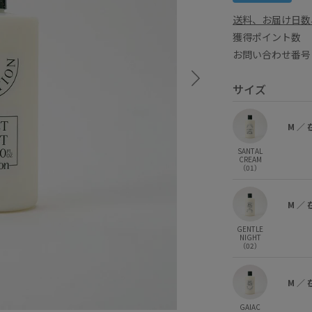
送料、お届け日数
獲得ポイント
お問い合わせ番号 B
サイズ
M
／
SANTAL
CREAM
（01）
M
／
GENTLE
NIGHT
（02）
M
／
GAIAC