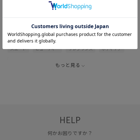
関連タグ
NONFICTION
ウッド
サンダル
シンプル
スエード
ビューティー
フレグランス
ボディケア
モダン
優雅
涼しげ
清涼感
爽やか
透明感
もっと見る
香水
魅惑的
HELP
何かお困りですか？