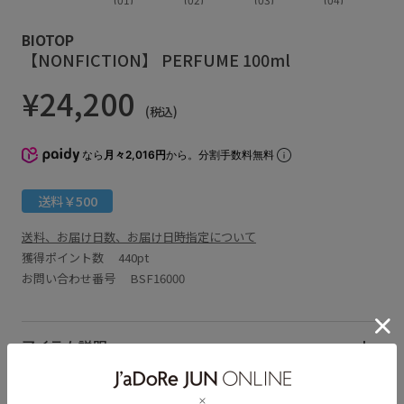
BIOTOP
【NONFICTION】 PERFUME 100ml
¥24,200
(税込)
なら
月々2,016円
から。分割手数料無料
送料￥500
送料、お届け日数、お届け日時指定について
獲得ポイント数
440pt
お問い合わせ番号 BSF16000
アイテム説明
サイズ・素材・お手入れ方法