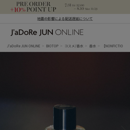
地震の影響による配送遅延について
J'aDoRe JUN ONLINE（ジャドール ジュ
ン オンライン）
J'aDoRe JUN ONLINE
BIOTOP
コスメ/香水
香水
【NONFICTION】 