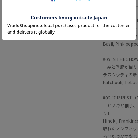
Wild rose, Guaiac
#04 FORGET
「スパイシーペッ
にない神秘的かつ
Basil, Pink pepp
#05 IN THE 
「森と季節が織り
ラスウッディの新
Patchouli, Tobac
#06 FOR RES
「ヒノキと柚子、
り」
Hinoki, Frank
取れたノンフィク
らべたつかずなじ