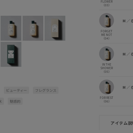
FLOWER
IN THE SHOWER (05)
M
×
（03）
M
／
FORGET
ME NOT
（04）
M
／
IN THE
SHOWER
（05）
M
／
ビューティー
フレグランス
FOR REST
水
魅惑的
（06）
アイテム説