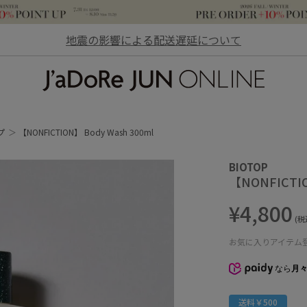
地震の影響による配送遅延について
JaDoRe JUN ONLINE
プ
【NONFICTION】 Body Wash 300ml
BIOTOP
【NONFICTIO
¥4,800
(税
お気に入りアイテム
なら
月々
送料￥500