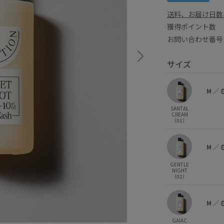
送料、お届け日数
獲得ポイント
お問い合わせ番号 B
サイズ
M
／
SANTAL
CREAM
（01）
M
／
GENTLE
NIGHT
（02）
M
／
GAIAC