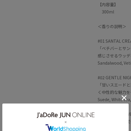
【内容量】
300ml
＜香りの説明＞
#01 SANTAL
「ベチバーとサン
感じさせるウッデ
Sandalwood, Vet
#02 GENTLE
「甘いスエードと
く中性的な魅力を
Suede, White tea
#03 GAIAC 
「スモーキーに変
ー」