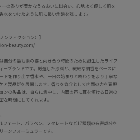
ャーの香りが豊かなうるおいに出会い、心地よく優しく肌を
香水をつけたように肌に長い余韻を残します。
ON（ノンフィクション）】
ction-beauty.com/
は自分の最も素の姿と向き合う時間のために誕生したライフ
ィーブランドです。厳選した原料と、繊細な調香をベースに
ードを作り出す香水や、一日の始まりと終わりをより丁寧な
ケア製品群を展開します。香りを媒介として内面の力を表現
ョンの製品は、自らに集中し、内面の声に耳を傾ける日常の
密な時間にしてくれます。
s
ルフェート、パラベン、フタレートなど17種類の有害成分を
リーンフォーミュラーです。