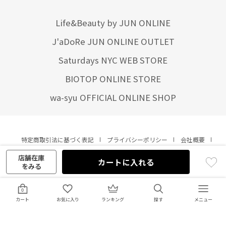
Life&Beauty by JUN ONLINE
J'aDoRe JUN ONLINE OUTLET
Saturdays NYC WEB STORE
BIOTOP ONLINE STORE
wa-syu OFFICIAL ONLINE SHOP
特定商取引法に基づく表記
プライバシーポリシー
会社概要
ご利用規約
サイトマップ
リクルート
ご利用ガイド
店舗在庫
カートに入れる
をみる
0
YOU ARE CULTURE.
カート
お気に入り
ランキング
© JUN CO.,LTD. ALL RIGHTS RESERVED.