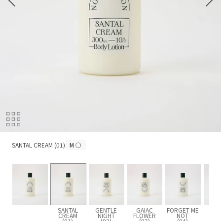
SANTAL CREAM (01)
SANTAL CREAM (01)
M
○
SANTAL
GENTLE
GAIAC
FORGET ME
IN 
CREAM
NIGHT
FLOWER
NOT
SHO
(01)
(02)
(03)
(04)
(0