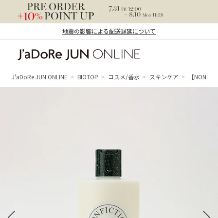
地震の影響による配送遅延について
J'aDoRe JUN ONLINE（ジャドール ジュ
ン オンライン）
J'aDoRe JUN ONLINE
BIOTOP
コスメ/香水
スキンケア
【NONFICTI