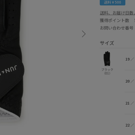
送料￥500
送料、お届け日数
獲得ポイント数
お問い合わせ番号 E
サイズ
19
／
ブラック
（01）
20
／
21
／
22
／