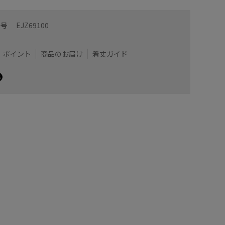
ご参照く
番号
EJZ69100
着用サイズ : 24
カラー : ホワイト (10)
ポイント
商品のお届け
着丈ガイド