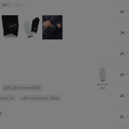
24
○
25
×
ホワイト (10)
19
×
20
×
2
23
／
24
／
25
／
19
／
ホワイト
golf_goods_men26SS
（10）
20
／
rycam_02
J&R_victorycam_2604l
2クーポン対象アイテム
る
21
／
ROPE260521クーポン対象アイテム