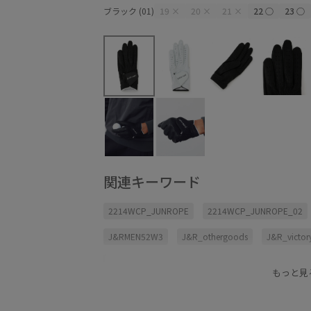
ブラック (01)
19
×
20
×
21
×
22
○
23
○
関連キーワード
2214WCP_JUNROPE
2214WCP_JUNROPE_02
J&RMEN52W3
J&R_othergoods
J&R_victo
J&R_victorycam_2604m
JUN&ROPE26042
もっと見
JUN&ROPE260514クーポン対象アイテム
JUN&