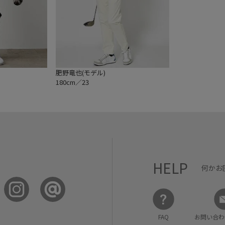
肥野竜也(モデル)
180cm／23
HELP
何かお
FAQ
お問い合わ