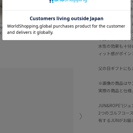
＜ユニセックス＞＜
＜ForesaLin
フォーサリンク製
開発素材を使用。
bu
nobu
質）繊維層に浸透
cm SIZE:24
180cm SIZE:24
羊皮本来の柔らか
水性の効果も十分
ィット感がポイン
父の日ギフトにも
ジュンロペ×ForesaLink
抜群のフィット感の片手用
※画像の商品はサ
。
羊皮本来の柔らかさでかな
実際の商品と仕様
※店頭及び屋外での撮影画
JUN&ROPE’(ジ
光の当たり具合で色味が異
2つのゴルフコー
見える場合がございます。
有するJUNがお
商品の色味はスタジオ撮影