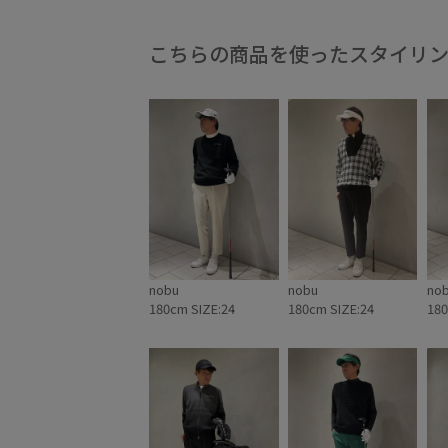
グローブ
コラボ
ゴルフブランド
ゴルフ
合成樹脂
撥水性
男女兼用
こちらの商品を使ったスタイリ
nobu
nobu
no
180cm SIZE:24
180cm SIZE:24
180