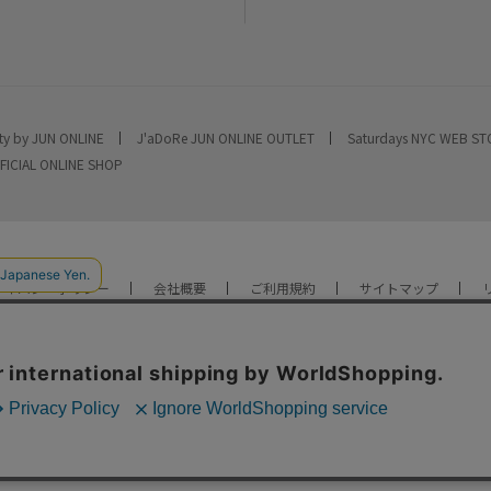
ty by JUN ONLINE
J'aDoRe JUN ONLINE OUTLET
Saturdays NYC WEB S
FICIAL ONLINE SHOP
ライバシーポリシー
会社概要
ご利用規約
サイトマップ
YOU ARE CULTURE.
© JUN CO.,LTD. ALL RIGHTS RESERVED.