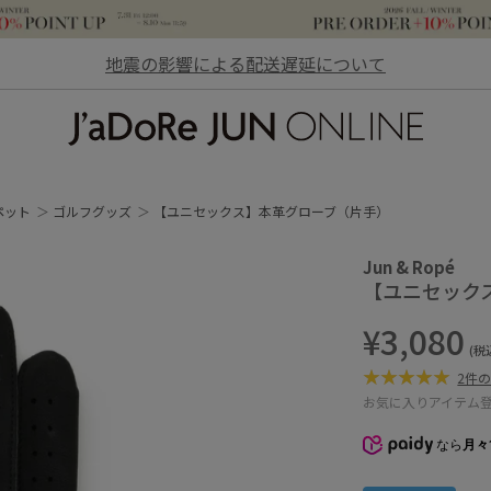
地震の影響による配送遅延について
JaDoRe JUN ONLINE
ペット
ゴルフグッズ
【ユニセックス】本革グローブ（片手）
Jun & Ropé
【ユニセック
¥3,080
(税
2件
お気に入りアイテム
なら
月々