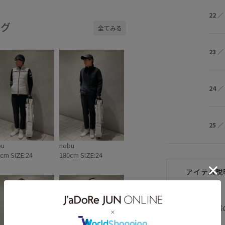
雑貨
フィット感
ユニセックス
22
／
ング
全てみる
23
／
24
／
25
／
bu
nobu
cm SIZE:24
180cm SIZE:24
アイテム説
抜群のフィット感