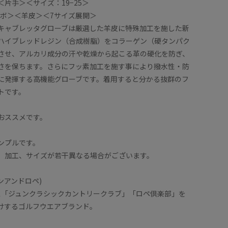
片手＞＜サイズ：19−25＞
kコラボ＞＜羊皮＞＜7サイズ展開＞
キャブレッタグローブは厳選した羊皮に特殊加工を施した新
ハイブレッドレジン（合成樹脂）をコラーゲン（硬タンパク
させ、アルカリ成分の汗や乾燥から起こる革の硬化を防ぎ、
さを保ちます。さらにフッ素加工を施す事により撥水性・防
に発揮する高機能グローブです。着用すると分かる抜群のフ
トです。
おススメです。
ジュンロペ×
グローブ
抜群のフ
ンプルです。
り手になじみます。
羊皮本来
、加工、サイズが若干異なる場合がございます。
像は、
※店頭及
ュンアンドロペ)
なって
光の当た
ス「ジュンクラシックカントリークラブ」「ロペ倶楽部」を
見える場
届けするゴルフウエアブランド。
の画像を
商品の色