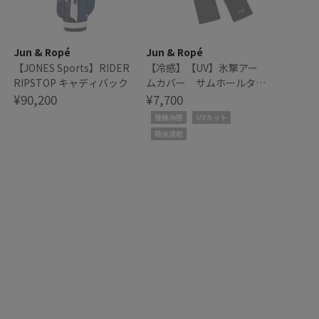
Jun & Ropé
Jun & Ropé
【JONES Sports】RIDER
【冷感】【UV】氷撃アー
RIPSTOP キャディバック
ムカバー サムホールタイ
¥90,200
プ
¥7,700
接触冷感
UVカット
吸水速乾