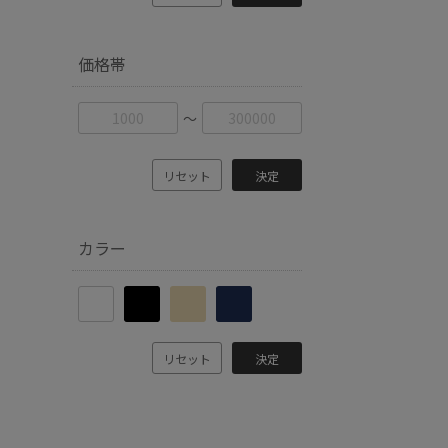
価格帯
〜
リセット
決定
カラー
リセット
決定