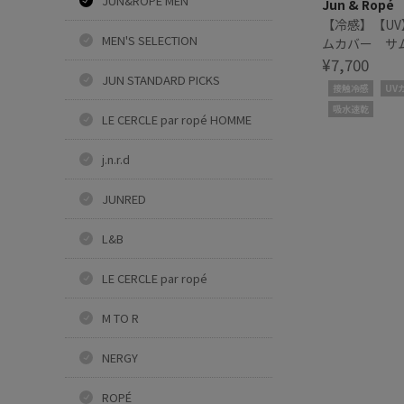
JUN&ROPÉ MEN
Jun & Ropé
【冷感】【U
MEN'S SELECTION
ムカバー サ
プ
¥7,700
JUN STANDARD PICKS
接触冷感
UV
吸水速乾
LE CERCLE par ropé HOMME
j.n.r.d
JUNRED
L&B
LE CERCLE par ropé
M TO R
NERGY
ROPÉ