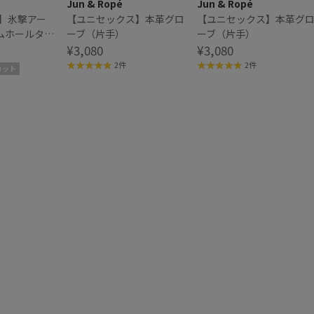
Jun & Ropé
Jun & Ropé
V】氷撃アー
【ユニセックス】本革グロ
【ユニセックス】本革グ
ムホールタイ
ーブ（片手）
ーブ（片手）
¥3,080
¥3,080
2件
2件
カット