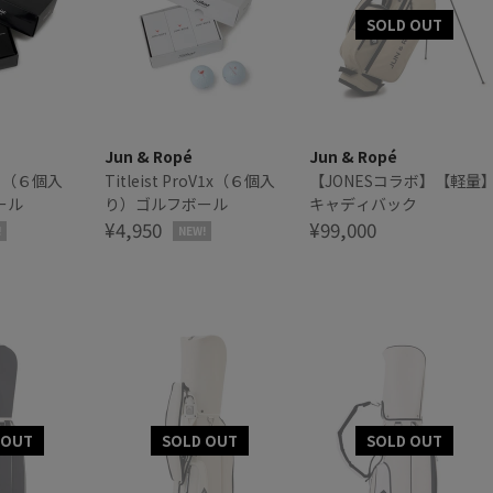
Jun & Ropé
Jun & Ropé
oV1（６個入
Titleist ProV1x（６個入
【JONESコラボ】【軽量
ール
り）ゴルフボール
キャディバック
¥4,950
¥99,000
!
NEW!