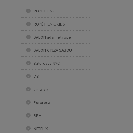
ROPÉ PICNIC
ROPÉ PICNIC KIDS
SALON adam et ropé
SALON GINZA SABOU
Saturdays NYC
VIS
vis-à-vis
Pororoca
RE H
NETFLIX