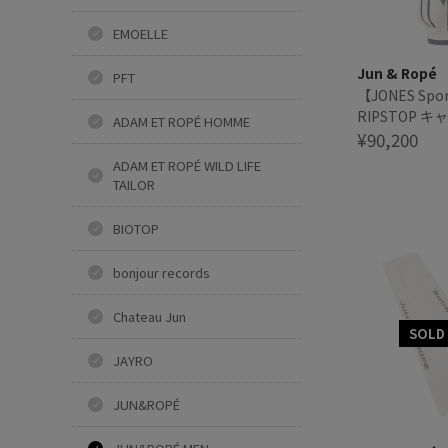
EMOELLE
Jun & Ropé
PFT
【JONES Spo
RIPSTOP 
ADAM ET ROPÉ HOMME
¥90,200
ADAM ET ROPÉ WILD LIFE
TAILOR
BIOTOP
bonjour records
Chateau Jun
JAYRO
JUN&ROPÉ