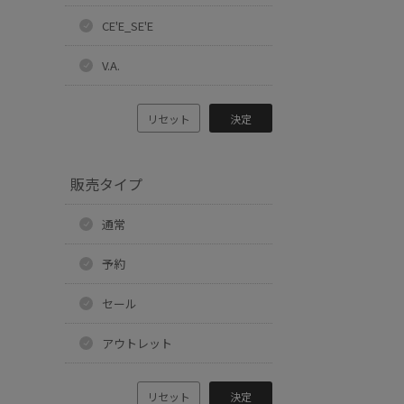
CE'E_SE'E
V.A.
リセット
決定
販売タイプ
通常
予約
セール
アウトレット
リセット
決定