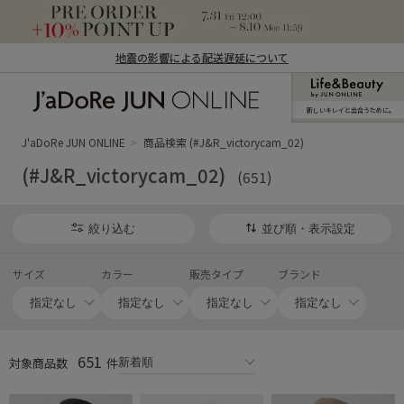
地震の影響による配送遅延について
新しいキレイと出合うために。
J'aDoRe JUN ONLINE（ジャドール ジュ
ン オンライン）
J'aDoRe JUN ONLINE
商品検索 (#J&R_victorycam_02)
(#J&R_victorycam_02)
(651)
絞り込む
並び順・表示設定
サイズ
カラー
販売タイプ
ブランド
651
対象商品数
件