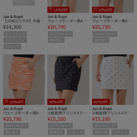
10%OFF
10%OFF
Jun & Ropé
Jun & Ropé
Jun & Ropé
【JONESコラボ】半袖ポ
ウェーブボーダー柄Aラ
ウェーブボーダー柄Aラ
¥14,300
¥20,790
¥20,790
ロシャツ/UV・速乾・ユ
インスカート/撥水
インスカート/撥水
ニセックス
ドライタッチ
2BUY10%OFF
2BUY10%OFF
イージーケア
撥水加工
撥水加工
UVカット
10%OFF
40%OFF
40%OFF
Jun & Ropé
Jun & Ropé
Jun & Ropé
ウェーブボーダー柄Aラ
小紋総柄プリントAライ
小紋総柄プリントAライ
¥20,790
¥15,180
¥15,180
インスカート/撥水
ンスカート/UV・接触冷
ンスカート/UV・接触冷
感
感
2BUY10%OFF
2BUY10%OFF
2BUY10%OFF
撥水加工
接触冷感
UVカット
接触冷感
UVカット