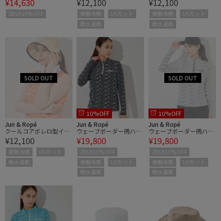
¥14,630
¥12,100
¥12,100
ート/撥水
ナー/UV・吸水速乾・接
ナー/UV・吸水速乾・接
触冷感
触冷感
2BUY10%OFF
接触冷感
UVカット
接触冷感
UVカット
吸水速乾
吸水速乾
10%OFF
10%OFF
Jun & Ropé
Jun & Ropé
Jun & Ropé
クールコアボレロ型イン
ウェーブボーダー柄ハー
ウェーブボーダー柄ハー
¥12,100
¥19,800
¥19,800
ナー/UV・吸水速乾・接
フジップ長袖プルオーバ
フジップ長袖プルオーバ
触冷感
ー/UV・吸水速乾・接触
ー/UV・吸水速乾・接触
接触冷感
UVカット
2BUY10%OFF
2BUY10%OFF
冷感
冷感
吸水速乾
接触冷感
UVカット
接触冷感
UVカット
吸水速乾
吸水速乾