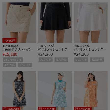
40%OFF
Jun & Ropé
Jun & Ropé
Jun & Ropé
小紋総柄プリントAライ
ダブルメッシュフレアス
ダブルメッシュフレアス
¥15,180
¥24,200
¥24,200
ンスカート/UV・接触冷
カート/UV・吸水速乾
カート/UV・吸水速乾
感
2BUY10%OFF
UVカット
吸水速乾
UVカット
吸水速乾
接触冷感
UVカット
10%OFF
10%OFF
10%OFF