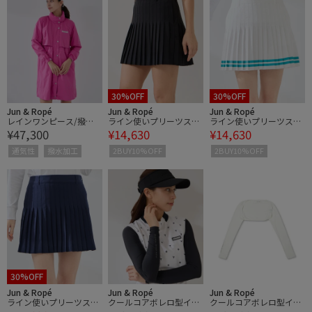
30%OFF
30%OFF
Jun & Ropé
Jun & Ropé
Jun & Ropé
レインワンピース/撥
ライン使いプリーツスカ
ライン使いプリーツスカ
¥47,300
¥14,630
¥14,630
水・透湿
ート/撥水
ート/撥水
通気性
撥水加工
2BUY10%OFF
2BUY10%OFF
30%OFF
Jun & Ropé
Jun & Ropé
Jun & Ropé
ライン使いプリーツスカ
クールコアボレロ型イン
クールコアボレロ型イン