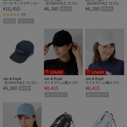
クールマックスサッカー
【ESSENTIAL】ロゴ入り
【ESSENTIAL】ロゴ入り
¥10,450
¥6,380
¥6,380
3WAYハット/UV・遮熱
キャップ
キャップ
通気性
通気性
3件
通気性
UVカット
10%OFF
10%OFF
Jun & Ropé
Jun & Ropé
Jun & Ropé
【ESSENTIAL】ロゴ入り
ライトデニム風ロゴキャ
ライトデニム風ロゴキャ
¥6,380
¥8,415
¥8,415
キャップ
ップ
ップ
通気性
2BUY10%OFF
2BUY10%OFF