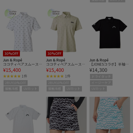
30%OFF
30%OFF
Jun & Ropé
Jun & Ropé
Jun & Ropé
ココティベアスムースプ
ココティベアスムースプ
【JONESコラボ】半袖ポ
¥15,400
¥15,400
¥14,300
リント半袖シャツ/UV・
リント半袖シャツ/UV・
ロシャツ/UV・速乾・ユ
接触冷感・吸水
接触冷感・吸水
ニセックス
1件
1件
ドライタッチ
イージーケア
2BUY10%OFF
2BUY10%OFF
UVカット
接触冷感
UVカット
接触冷感
UVカット