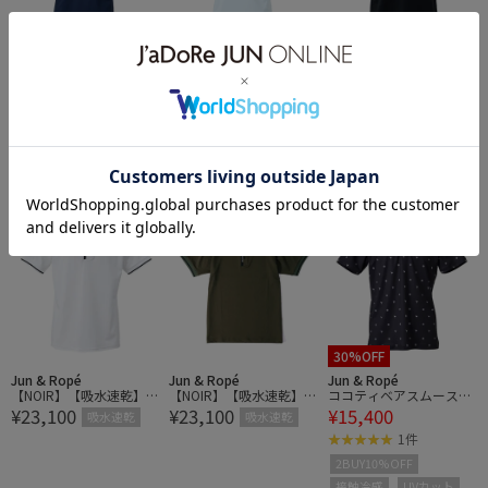
Jun & Ropé
Jun & Ropé
Jun & Ropé
【ESSENTIAL】半袖モッ
【ESSENTIAL】半袖モッ
【NOIR】【吸水速乾】配
¥9,900
¥9,900
¥23,100
クネックシャツ/UV・吸
クネックシャツ/UV・吸
色ライン使い半袖ポロシ
吸水速乾
水速乾
水速乾
ャツ［一部WEB限定カラ
1件
1件
ー］
UVカット
吸水速乾
UVカット
吸水速乾
30%OFF
Jun & Ropé
Jun & Ropé
Jun & Ropé
【NOIR】【吸水速乾】配
【NOIR】【吸水速乾】配
ココティベアスムースプ
¥23,100
¥23,100
¥15,400
色ライン使い半袖ポロシ
色ライン使い半袖ポロシ
リント半袖シャツ/UV・
吸水速乾
吸水速乾
ャツ［一部WEB限定カラ
ャツ［一部WEB限定カラ
接触冷感・吸水
1件
ー］
ー］
2BUY10%OFF
接触冷感
UVカット