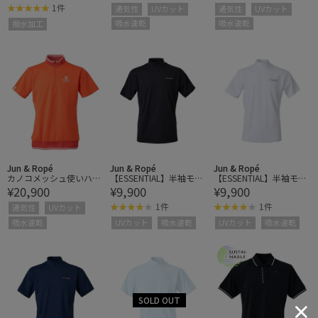
水速乾
水速乾
1件
通気性
UVカット
通気性
UVカット
吸水速乾
吸水速乾
撥水加工
Jun & Ropé
Jun & Ropé
Jun & Ropé
カノコメッシュ使いハー
【ESSENTIAL】半袖モッ
【ESSENTIAL】半袖モッ
¥20,900
¥9,900
¥9,900
フジップシャツ/UV・吸
クネックシャツ/UV・吸
クネックシャツ/UV・吸
水速乾
水速乾
水速乾
1件
1件
通気性
UVカット
吸水速乾
UVカット
吸水速乾
UVカット
吸水速乾