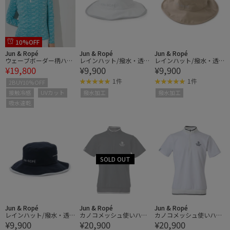
10%OFF
Jun & Ropé
Jun & Ropé
Jun & Ropé
ウェーブボーダー柄ハー
レインハット/撥水・透
レインハット/撥水・透
¥19,800
¥9,900
¥9,900
フジップ長袖プルオーバ
湿
湿
ー/UV・吸水速乾・接触
1件
1件
2BUY10%OFF
冷感
接触冷感
UVカット
撥水加工
撥水加工
吸水速乾
Jun & Ropé
Jun & Ropé
Jun & Ropé
レインハット/撥水・透
カノコメッシュ使いハー
カノコメッシュ使いハー
¥9,900
¥20,900
¥20,900
湿
フジップシャツ/UV・吸
フジップシャツ/UV・吸