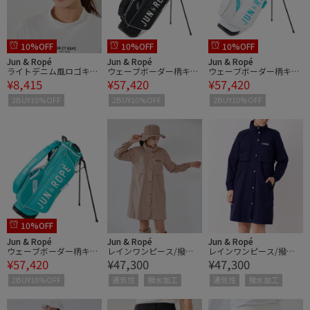
10%OFF
10%OFF
10%OFF
Jun & Ropé
Jun & Ropé
Jun & Ropé
ライトデニム風ロゴキャ
ウェーブボーダー柄キャ
ウェーブボーダー柄キャ
¥8,415
¥57,420
¥57,420
ップ
ディーバッグ/ユニセッ
ディーバッグ/ユニセッ
クス・軽量
クス・軽量
2BUY10%OFF
2BUY10%OFF
2BUY10%OFF
10%OFF
Jun & Ropé
Jun & Ropé
Jun & Ropé
ウェーブボーダー柄キャ
レインワンピース/撥
レインワンピース/撥
¥57,420
¥47,300
¥47,300
ディーバッグ/ユニセッ
水・透湿
水・透湿
クス・軽量
2BUY10%OFF
通気性
撥水加工
通気性
撥水加工